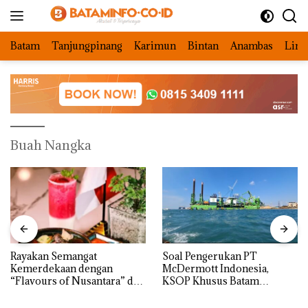
Langsung
ke
konten
Batam
Tanjungpinang
Karimun
Bintan
Anambas
Ling
Buah Nangka
Rayakan Semangat
‎Soal Pengerukan PT
Kemerdekaan dengan
McDermott Indonesia,
“Flavours of Nusantara” di
KSOP Khusus Batam
Grand Mercure Batam
Tegaskan Perizinan Ada di
Centre
BP Batam