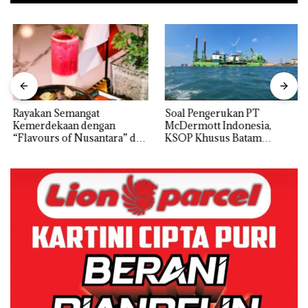
Rayakan Semangat
‎Soal Pengerukan PT
Kemerdekaan dengan
McDermott Indonesia,
“Flavours of Nusantara” di
KSOP Khusus Batam
Grand Mercure Batam
Tegaskan Perizinan Ada di
Centre
BP Batam