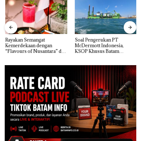
Rayakan Semangat
‎Soal Pengerukan PT
Kemerdekaan dengan
McDermott Indonesia,
“Flavours of Nusantara” di
KSOP Khusus Batam
Grand Mercure Batam
Tegaskan Perizinan Ada di
Centre
BP Batam