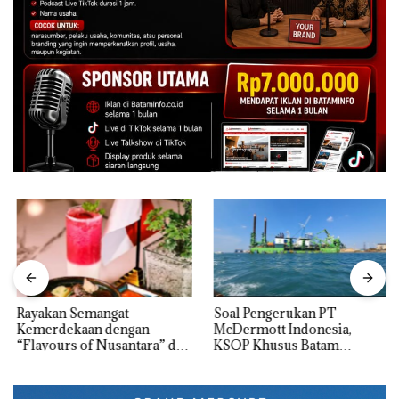
Rayakan Semangat
‎Soal Pengerukan PT
Kemerdekaan dengan
McDermott Indonesia,
“Flavours of Nusantara” di
KSOP Khusus Batam
Grand Mercure Batam
Tegaskan Perizinan Ada di
Centre
BP Batam