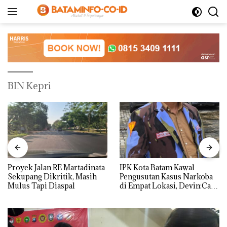
Langsung
ke
konten
BIN Kepri
Proyek Jalan RE Martadinata
IPK Kota Batam Kawal
Sekupang Dikritik, Masih
Pengusutan Kasus Narkoba
Mulus Tapi Diaspal
di Empat Lokasi, Devin:Cari
dan Usut tuntas Siapa Aktor
Utamanya