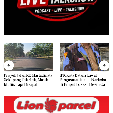
Proyek Jalan RE Martadinata
IPK Kota Batam Kawal
Sekupang Dikritik, Masih
Pengusutan Kasus Narkoba
Mulus Tapi Diaspal
di Empat Lokasi, Devin:Cari
dan Usut tuntas Siapa Aktor
Utamanya