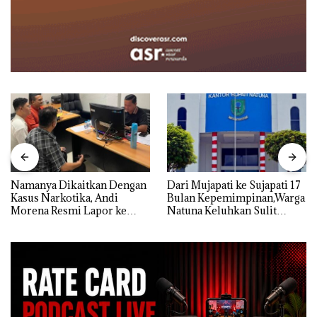
Namanya Dikaitkan Dengan
Dari Mujapati ke Sujapati 17
Kasus Narkotika, Andi
Bulan Kepemimpinan,Warga
Morena Resmi Lapor ke
Natuna Keluhkan Sulit
Polda Kepri
Temui Bupati