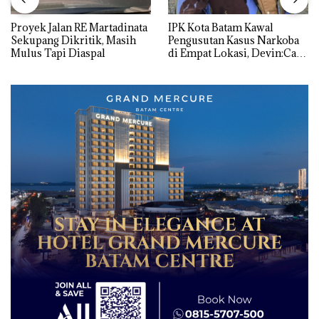
Proyek Jalan RE Martadinata
IPK Kota Batam Kawal
Sekupang Dikritik, Masih
Pengusutan Kasus Narkoba
Mulus Tapi Diaspal
di Empat Lokasi, Devin:Cari
dan Usut tuntas Siapa Aktor
Utamanya