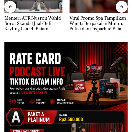
Menteri ATR Nusron Wahid
Viral Promo Spa Tampilkan
Sorot Skandal Jual-Beli
Wanita Berpakaian Minim,
Kavling Laut di Batam
Polisi dan Disparbud Batam
Turun Tangan ‎