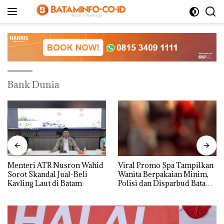
Langsung
ke
konten
Bank Dunia
Menteri ATR Nusron Wahid
Viral Promo Spa Tampilkan
Sorot Skandal Jual-Beli
Wanita Berpakaian Minim,
Kavling Laut di Batam
Polisi dan Disparbud Batam
Turun Tangan ‎