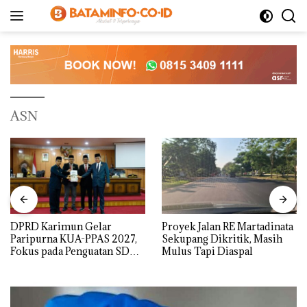
Langsung
ke
konten
ASN
DPRD Karimun Gelar
Proyek Jalan RE Martadinata
Paripurna KUA-PPAS 2027,
Sekupang Dikritik, Masih
Fokus pada Penguatan SDM,
Mulus Tapi Diaspal
Infrastruktur, dan
Pertumbuhan Ekonomi