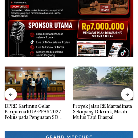
DPRD Karimun Gelar
Proyek Jalan RE Martadinata
Paripurna KUA-PPAS 2027,
Sekupang Dikritik, Masih
Fokus pada Penguatan SDM,
Mulus Tapi Diaspal
Infrastruktur, dan
Pertumbuhan Ekonomi