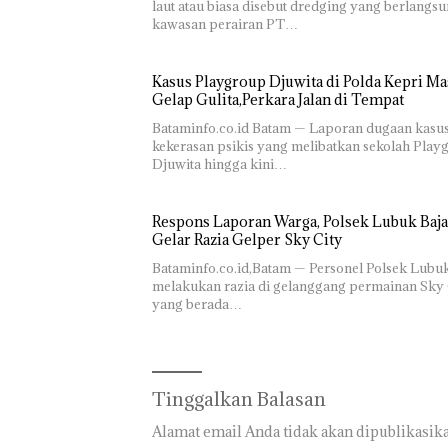
laut atau biasa disebut dredging yang berlangsu
Lapora
Centre
kawasan perairan PT…
Anak D
Tanpa I
Murni
Sengke
Kasus Playgroup Djuwita di Polda Kepri Ma
Hak As
Gelap Gulita,Perkara Jalan di Tempat
Bataminfo.co.id Batam — Laporan dugaan kasu
kekerasan psikis yang melibatkan sekolah Play
Djuwita hingga kini…
Respons Laporan Warga, Polsek Lubuk Baja
Gelar Razia Gelper Sky City
Bataminfo.co.id,Batam — Personel Polsek Lubu
melakukan razia di gelanggang permainan Sky 
yang berada…
Tinggalkan Balasan
Alamat email Anda tidak akan dipublikasika