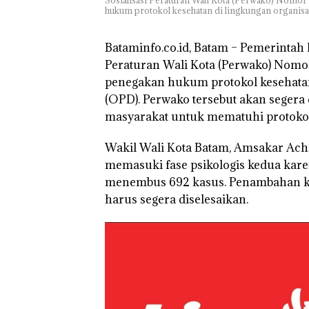
hukum protokol kesehatan di lingkungan organisa
TNI AL Gagalk
Penyelundupan 
Ton Pasir Tima
Bataminfo.co.id, Batam –
Pemerintah K
Ilegal di Lingga,
Peraturan Wali Kota (Perwako) Nomo
Disembunyikan
penegakan hukum protokol kesehatan
Bawah Keramb
untuk Diselun
(OPD). Perwako tersebut akan seger
ke Malaysia
masyarakat untuk mematuhi protokol
Wakil Wali Kota Batam, Amsakar Ach
memasuki fase psikologis kedua kar
menembus 692 kasus. Penambahan kas
harus segera diselesaikan.