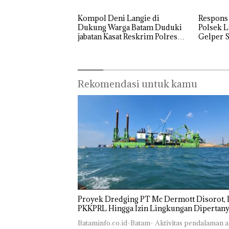
Kompol Deni Langie di
Respons
Dukung Warga Batam Duduki
Polsek L
jabatan Kasat Reskrim Polresta
Gelper S
Barelang
‎Soal
Pengerukan
Rekomendasi untuk kamu
PT
McDermott
Indonesia,
KSOP
Khusus
Batam
Tegaskan
Perizinan
Rayakan
Ada di BP
Semangat
Batam
Kemerdekaa
Bukan
n dengan
Pidana,
“Flavours of
Polsek
Proyek Dredging PT Mc Dermott Disorot, I
Nusantara”
Lubuk 
PKKPRL Hingga Izin Lingkungan Dipertan
di Grand
Hentik
Mercure
Bataminfo.co.id-Batam- Aktivitas pendalaman a
Penyel
Batam