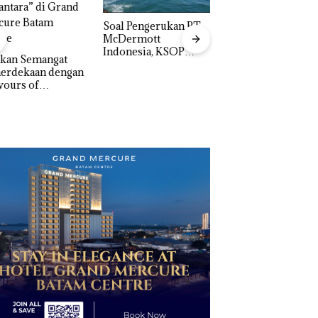
‎Soal Pengerukan PT
McDermott
Indonesia, KSOP
akan Semangat
Khusus Batam
erdekaan dengan
Bukan Pidana, Pol
Tegaskan Perizinan
vours of
Lubuk Baja Hentik
Ada di BP Batam
ntara” di Grand
Penyelidikan Lap
cure Batam
Anak Dibawa Tanp
tre
Izin: Murni Sengke
Hak Asuh!