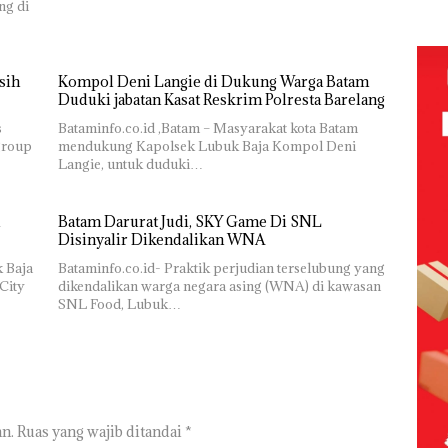
Pengelolaan
Korupsi
ng di
n
Cen
Sedimentasi
APBDes,
ibawa
Laut di Kepri
Negara Rugi
zin:
Harus
Rp533 Juta
Dibuktikan
ta
sih
Kompol Deni Langie di Dukung Warga Batam
Secara
uh!
Duduki jabatan Kasat Reskrim Polresta Barelang
Ilmiah,
Jangan
s
Bataminfo.co.id ,Batam – Masyarakat kota Batam
Sampai
group
mendukung Kapolsek Lubuk Baja Kompol Deni
Bertentangan
Langie, untuk duduki…
dengan
Konservasi
Batam Darurat Judi, SKY Game Di SNL
Disinyalir Dikendalikan WNA
k Baja
Bataminfo.co.id- Praktik perjudian terselubung yang
City
dikendalikan warga negara asing (WNA) di kawasan
SNL Food, Lubuk…
n.
Ruas yang wajib ditandai
*