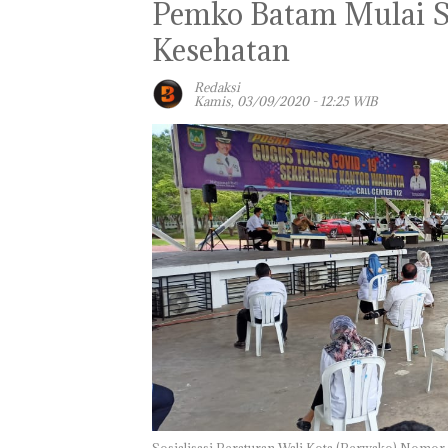
Pemko Batam Mulai So
Kesehatan
Redaksi
Kamis, 03/09/2020 - 12:25 WIB
Sosialisasi Peraturan Wali Kota (Perwako) Nomor