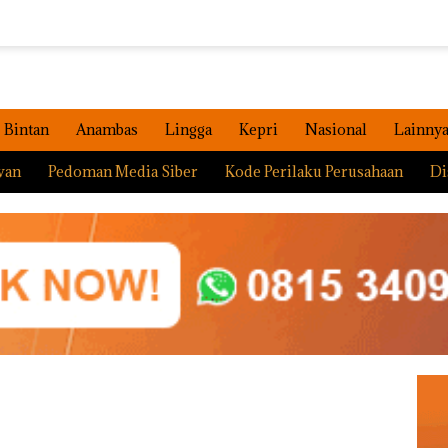
Bintan
Anambas
Lingga
Kepri
Nasional
Lainny
wan
Pedoman Media Siber
Kode Perilaku Perusahaan
Di