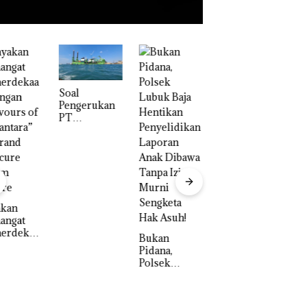
‎Soal
Pengerukan
PT
McDermott
Indonesia,
KSOP
Khusus
“Double
Batam
Winner”,
Tegaskan
Abimanyu
Perizinan
akan
Melesat
Ada di BP
angat
Kibarkan
Batam
erdekaa
Bukan
Merah Putih
engan
Pidana,
Dua Kali di
vours of
Polsek
Thailand
antara”
Lubuk Baja
rand
D
Hentikan
cure
U
Penyelidikan
am