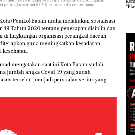
Kem
Kejari Natuna
si perangkat daerah (OPD). Foto : media center batam
“Fla
Tetapkan Kades
an
Nusa
Selaut Nonaktif
1,6
Mer
sebagai Tersangka
h
ota (Pemko) Batam mulai melakukan sosialisasi
Cen
Korupsi APBDes,
r 49 Tahun 2020 tentang penerapan disiplin dan
Negara Rugi Rp533
 di
Juta
 di lingkungan organisasi perangkat daerah
ah
dupkan
a diterapkan guna meningkatkan kesadaran
 kesehatan.
mad mengatakan saat ini Kota Batam sudah
ena jumlah angka Covid-19 yang sudah
us tersebut menjadi persoalan serius yang