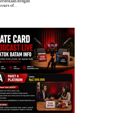
erdekaan dengan
Bukan Pidana, Pol
Tegaskan Perizinan
vours of
Lubuk Baja Hentik
Ada di BP Batam
ntara” di Grand
Penyelidikan Lap
cure Batam
Anak Dibawa Tanp
tre
Izin: Murni Sengke
Hak Asuh!