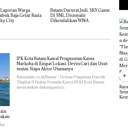
 Laporan Warga,
Batam Darurat Judi, SKY Game
ubuk Baja Gelar Razia
Di SNL Disinyalir
ky City
Dikendalikan WNA
IPK Kota Batam Kawal Pengusutan Kasus
Narkoba di Empat Lokasi, Devin:Cari dan Usut
tuntas Siapa Aktor Utamanya
“Double
Bataminfo.co.id,Batam – Dewan Pimpinan Daerah
Winner”,
Tingkat II Ikatan Pemuda Karya (IPK) Kota Batam
Abimanyu
Ray
menyatakan dukungannya…
Melesat
Sem
Kejari
Kibarkan
Kem
Natuna
Merah Putih
n d
Tetapkan
Dua Kali di
“Fla
Kades Selaut
Thailand
zin
Nus
Nonaktif
Baja
yakan
di G
Dekan FIKP
sebagai
an
Mer
UMRAH:
Tersangka
lur
idikan
Bat