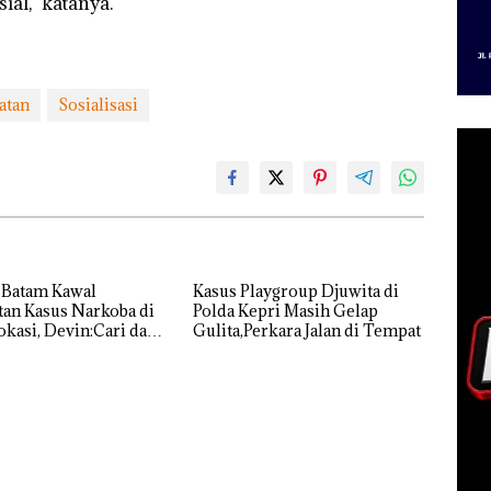
ial,” katanya.
atan
Sosialisasi
 Batam Kawal
Kasus Playgroup Djuwita di
an Kasus Narkoba di
Polda Kepri Masih Gelap
kasi, Devin:Cari dan
Gulita,Perkara Jalan di Tempat
tas Siapa Aktor
ya