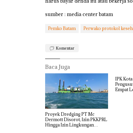
harus bayar denda itu atau bekerja sos
sumber : media center batam
Pemko Batam
Perwako protokol keseh
Komentar
Baca Juga
IPK Kota
Pengusut
Empat Lo
Usut tun
Utaman
Proyek Dredging PT Mc
Dermott Disorot, Izin PKKPRL
Hingga Izin Lingkungan
Dipertanyakan