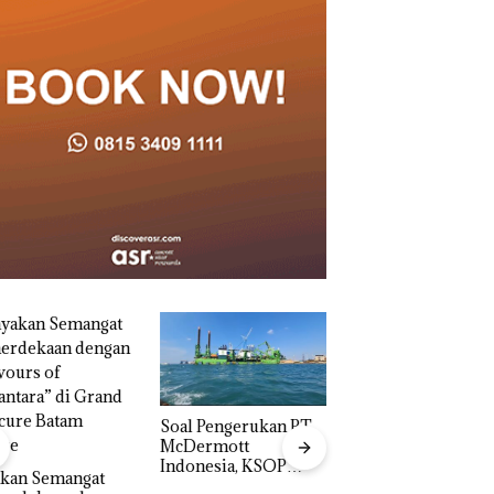
‎Soal Pengerukan PT
McDermott
Indonesia, KSOP
akan Semangat
Khusus Batam