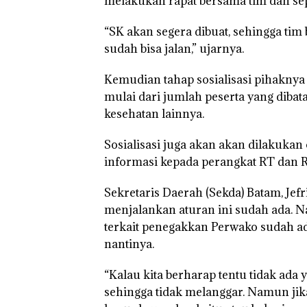
melakukan rapat bersama tim dan se
“Double Winner
“SK akan segera dibuat, sehingga tim
Abimanyu Mele
sudah bisa jalan,” ujarnya.
Kibarkan Merah
Dua Kali di Tha
Kemudian tahap sosialisasi pihakny
mulai dari jumlah peserta yang diba
kesehatan lainnya.
Sosialisasi juga akan akan dilakuka
informasi kepada perangkat RT dan 
Sekretaris Daerah (Sekda) Batam, Je
menjalankan aturan ini sudah ada. N
terkait penegakkan Perwako sudah a
nantinya.
“Kalau kita berharap tentu tidak ada
sehingga tidak melanggar. Namun jika