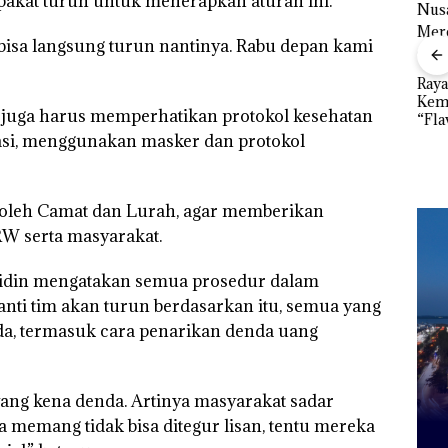
pakat turun untuk menerapkan aturan ini.
”,
 bisa langsung turun nantinya. Rabu depan kami
sat
 Putih
Ray
iland
Kem
Kejari Natuna
a juga harus memperhatikan protokol kesehatan
“Fla
Tetapkan Kades
Dekan FIKP UMRAH:
Nusa
tasi, menggunakan masker dan protokol
Selaut Nonaktif
Pengelolaan
Mer
sebagai Tersangka
Sedimentasi Laut di
Cen
Korupsi APBDes,
Kepri Harus
Negara Rugi Rp533
Dibuktikan Secara
n oleh Camat dan Lurah, agar memberikan
Juta
Ilmiah, Jangan Sampai
RW serta masyarakat.
Bertentangan dengan
Konservasi
fridin mengatakan semua prosedur dalam
anti tim akan turun berdasarkan itu, semua yang
da, termasuk cara penarikan denda uang
 yang kena denda. Artinya masyarakat sadar
 memang tidak bisa ditegur lisan, tentu mereka