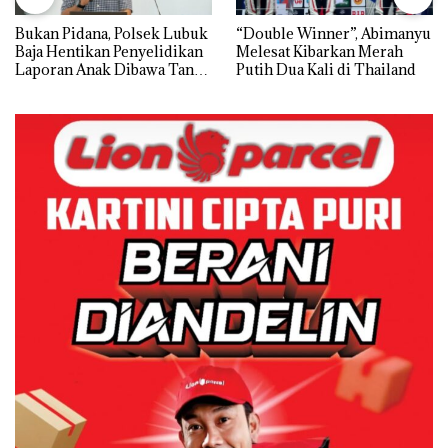
Bukan Pidana, Polsek Lubuk
“Double Winner”, Abimanyu
Baja Hentikan Penyelidikan
Melesat Kibarkan Merah
Laporan Anak Dibawa Tanpa
Putih Dua Kali di Thailand
Izin: Murni Sengketa Hak
Asuh!