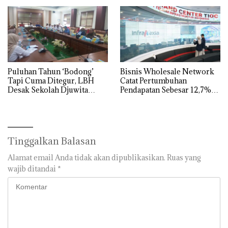
Jangan Sampai Bertentangan
dengan Konservasi
Puluhan Tahun ‘Bodong’
Bisnis Wholesale Network
Tapi Cuma Ditegur, LBH
Catat Pertumbuhan
Desak Sekolah Djuwita
Pendapatan Sebesar 12,7%
Batam Segera Ditutup!
Secara Tahunan
Tinggalkan Balasan
Alamat email Anda tidak akan dipublikasikan.
Ruas yang
wajib ditandai
*