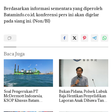
Berdasarkan informasi sementara yang diperoleh
Bataminfo.co.id, konferensi pers ini akan digelar
pada siang ini. (Non/BI)
Baca Juga
‎Soal Pengerukan PT
Bukan Pidana, Polsek Lubuk
McDermott Indonesia,
Baja Hentikan Penyelidikan
KSOP Khusus Batam
Laporan Anak Dibawa Tanpa
Tegaskan Perizinan Ada di
Izin: Murni Sengketa Hak
BP Batam
Asuh!