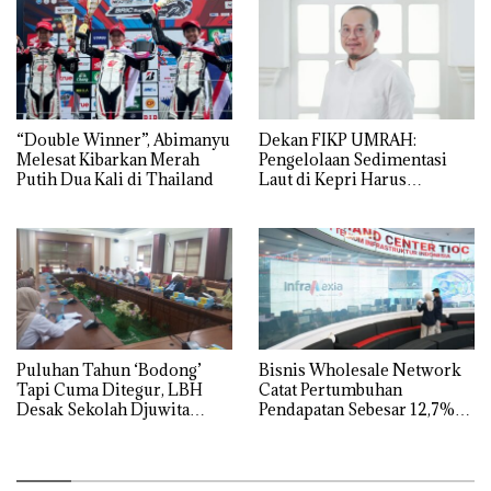
“Double Winner”, Abimanyu
Dekan FIKP UMRAH:
Melesat Kibarkan Merah
Pengelolaan Sedimentasi
Putih Dua Kali di Thailand
Laut di Kepri Harus
Dibuktikan Secara Ilmiah,
Jangan Sampai Bertentangan
dengan Konservasi
Puluhan Tahun ‘Bodong’
Bisnis Wholesale Network
Tapi Cuma Ditegur, LBH
Catat Pertumbuhan
Desak Sekolah Djuwita
Pendapatan Sebesar 12,7%
Batam Segera Ditutup!
Secara Tahunan