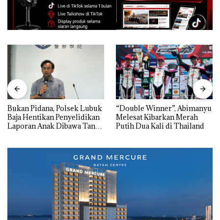
Bukan Pidana, Polsek Lubuk
“Double Winner”, Abimanyu
Baja Hentikan Penyelidikan
Melesat Kibarkan Merah
Laporan Anak Dibawa Tanpa
Putih Dua Kali di Thailand
Izin: Murni Sengketa Hak
Asuh!