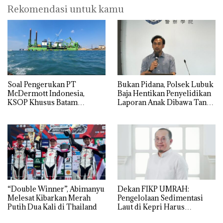
Rekomendasi untuk kamu
‎Soal Pengerukan PT
Bukan Pidana, Polsek Lubuk
McDermott Indonesia,
Baja Hentikan Penyelidikan
KSOP Khusus Batam
Laporan Anak Dibawa Tanpa
Tegaskan Perizinan Ada di
Izin: Murni Sengketa Hak
BP Batam
Asuh!
“Double Winner”, Abimanyu
Dekan FIKP UMRAH:
Melesat Kibarkan Merah
Pengelolaan Sedimentasi
Putih Dua Kali di Thailand
Laut di Kepri Harus
Dibuktikan Secara Ilmiah,