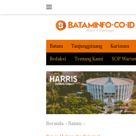
Langsung
ke
konten
Batam
Tanjungpinang
Karimun
Redaksi
Tentang Kami
SOP Warta
Beranda
Batam