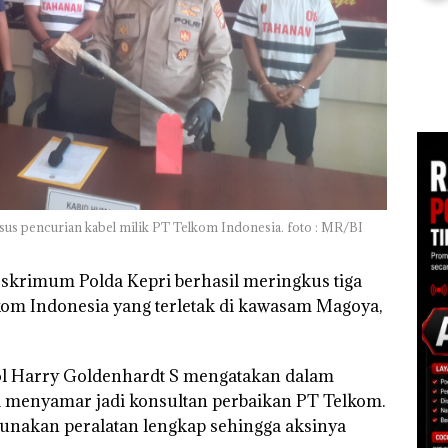
Ray
di Batam
Kem
Kejari Natuna
“Fla
Tetapkan Kades
an
Nusa
Selaut Nonaktif
1,6
Mer
sebagai Tersangka
h
Cen
Korupsi APBDes,
Negara Rugi Rp533
 di
Juta
ah
dupkan
us pencurian kabel milik PT Telkom Indonesia. foto : MR/BI
eskrimum Polda Kepri berhasil meringkus tiga
kom Indonesia yang terletak di kawasam Magoya,
ol Harry Goldenhardt S mengatakan dalam
a menyamar jadi konsultan perbaikan PT Telkom.
nakan peralatan lengkap sehingga aksinya