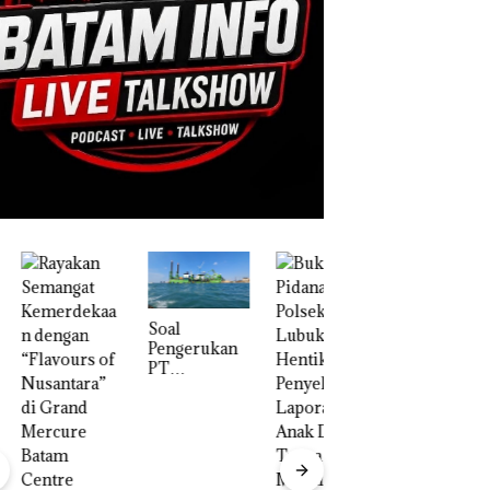
‎Soal
Pengerukan
PT
McDermott
Indonesia,
KSOP
Khusus
“Double
Batam
Winner”,
Tegaskan