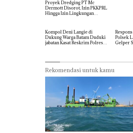
Proyek Dredging PT Mc
Perizinan
Rayakan
Dermott Disorot, Izin PKKPRL
Ada di BP
Semangat
Hingga Izin Lingkungan
Batam
Kemerdekaa
Dipertanyakan
Bukan
n dengan
Pidana,
“Flavours of
Polsek
Kompol Deni Langie di
Respons
Nusantara”
Lubuk 
Dukung Warga Batam Duduki
Polsek L
di Grand
Hentik
jabatan Kasat Reskrim Polresta
Gelper S
Mercure
Penyel
Barelang
Batam
Lapora
Centre
Anak D
Tanpa I
Murni
Rekomendasi untuk kamu
Sengke
Hak As