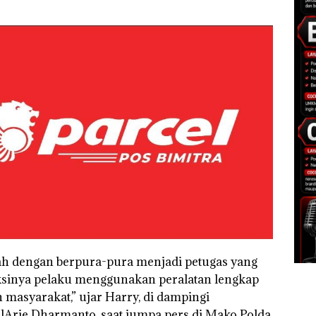
h dengan berpura-pura menjadi petugas yang
ksinya pelaku menggunakan peralatan lengkap
h masyarakat,” ujar Harry, di dampingi
Arie Dharmanto, saat jumpa pers di Mako Polda