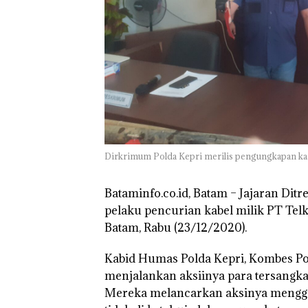
TNI AL Gagalk
Penyelundupan 
Ton Pasir Tima
Ilegal di Lingga,
Disembunyikan
Bawah Keramb
untuk Diselun
ke Malaysia
Dirkrimum Polda Kepri merilis pengungkapan kas
Bataminfo.co.id, Batam –
Jajaran Ditr
pelaku pencurian kabel milik PT Tel
Batam, Rabu (23/12/2020).
Kabid Humas Polda Kepri, Kombes P
menjalankan aksiinya para tersangk
Mereka melancarkan aksinya menggu