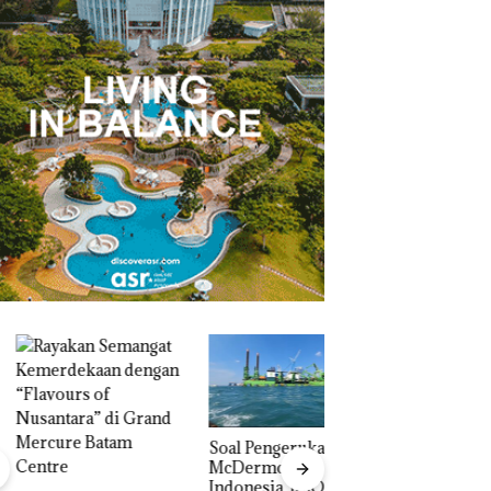
‎Soal Pengerukan PT
McDermott
Indonesia, KSOP