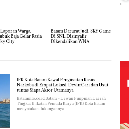
Abimanyu
Ray
Melesat
Sem
Kejari
Kibarkan
Kem
Natuna
Merah Putih
n d
Tetapkan
Dua Kali di
“Fla
Kades Selaut
Thailand
 Laporan Warga,
Batam Darurat Judi, SKY Game
Nus
Nonaktif
Baja
ubuk Baja Gelar Razia
Di SNL Disinyalir
di G
Dekan FIKP
sebagai
an
ky City
Dikendalikan WNA
Mer
UMRAH:
Tersangka
idikan
Bat
Pengelolaan
Korupsi
n
Cen
Sedimentasi
APBDes,
ibawa
Laut di Kepri
Negara Rugi
zin:
Harus
Rp533 Juta
Dibuktikan
ta
Secara
uh!
Ilmiah,
IPK Kota Batam Kawal Pengusutan Kasus
Jangan
Narkoba di Empat Lokasi, Devin:Cari dan Usut
Sampai
tuntas Siapa Aktor Utamanya
Bertentangan
Bataminfo.co.id,Batam – Dewan Pimpinan Daerah
dengan
Tingkat II Ikatan Pemuda Karya (IPK) Kota Batam
Konservasi
menyatakan dukungannya…