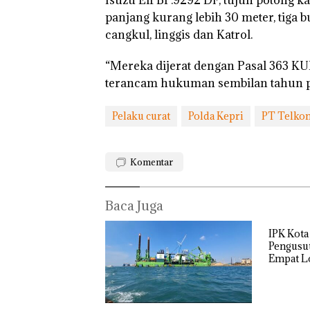
panjang kurang lebih 30 meter, tiga 
cangkul, linggis dan Katrol.
“Mereka dijerat dengan Pasal 363 K
terancam hukuman sembilan tahun pe
Pelaku curat
Polda Kepri
PT Telko
Komentar
Baca Juga
‎Soal
Pengerukan
PT
IPK Kota
McDermott
Pengusut
Indonesia,
Empat Lo
KSOP
Usut tun
Khusus
Utaman
Batam
Tegaskan