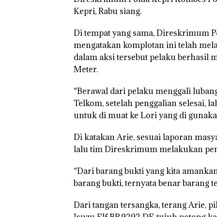
Kepri, Rabu siang.
“Double Winner
Di tempat yang sama, Direskrimum P
Abimanyu Mele
mengatakan komplotan ini telah mela
Kibarkan Merah
Dua Kali di Tha
dalam aksi tersebut pelaku berhasil
Meter.
“Berawal dari pelaku menggali lubang
Telkom, setelah penggalian selesai,
untuk di muat ke Lori yang di gunakan
Di katakan Arie, sesuai laporan masy
lalu tim Direskrimum melakukan pen
“Dari barang bukti yang kita amankan,
barang bukti, ternyata benar barang t
Dari tangan tersangka, terang Arie,
Isuzu Elf BP.9292 DF, tujuh potong 