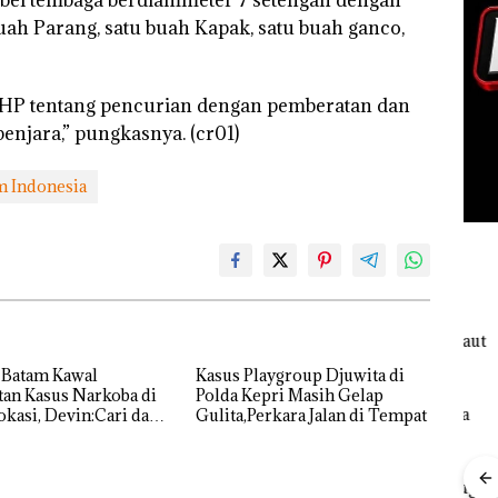
buah Parang, satu buah Kapak, satu buah ganco,
UHP tentang pencurian dengan pemberatan dan
njara,” pungkasnya. (cr01)
m Indonesia
 Batam Kawal
Kasus Playgroup Djuwita di
an Kasus Narkoba di
Polda Kepri Masih Gelap
kasi, Devin:Cari dan
Gulita,Perkara Jalan di Tempat
tas Siapa Aktor
ya
“Double
Winner”,