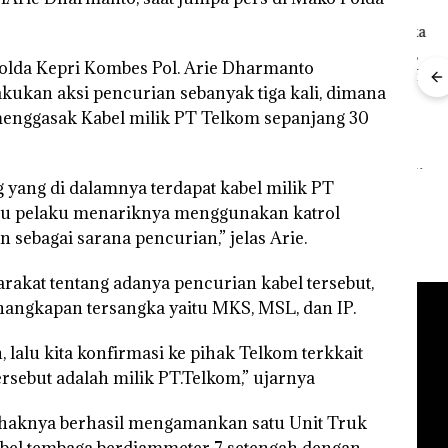
”,
olda Kepri Kombes Pol. Arie Dharmanto
sat
kukan aksi pencurian sebanyak tiga kali, dimana
 Putih
Ray
iland
 menggasak Kabel milik PT Telkom sepanjang 30
Kem
Kejari Natuna
“Fla
Tetapkan Kades
Dekan FIKP UMRAH:
Nusa
Selaut Nonaktif
Pengelolaan
Mer
sebagai Tersangka
Sedimentasi Laut di
 yang di dalamnya terdapat kabel milik PT
Cen
Korupsi APBDes,
Kepri Harus
 lalu pelaku menariknya menggunakan katrol
Negara Rugi Rp533
Dibuktikan Secara
Juta
 sebagai sarana pencurian,” jelas Arie.
Ilmiah, Jangan Sampai
Bertentangan dengan
Konservasi
arakat tentang adanya pencurian kabel tersebut,
angkapan tersangka yaitu MKS, MSL, dan IP.
 lalu kita konfirmasi ke pihak Telkom terkkait
ersebut adalah milik PT.Telkom,” ujarnya
 pihaknya berhasil mengamankan satu Unit Truk
kabel tembaga berdiammeter 7 setengah dengan