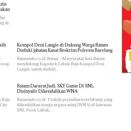
zin
yakan
lur
ng di
sih
Kompol Deni Langie di Dukung Warga Batam
Duduki jabatan Kasat Reskrim Polresta Barelang
s
Bataminfo.co.id ,Batam – Masyarakat kota Batam
group
mendukung Kapolsek Lubuk Baja Kompol Deni
Langie, untuk duduki…
Batam Darurat Judi, SKY Game Di SNL
Disinyalir Dikendalikan WNA
k Baja
Bataminfo.co.id- Praktik perjudian terselubung yang
City
dikendalikan warga negara asing (WNA) di kawasan
SNL Food, Lubuk…