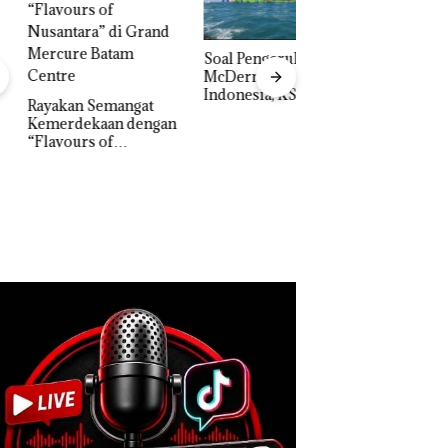
‎Soal Pengerukan PT
McDermott
Indonesia, KSOP
akan Semangat
Khusus Batam
erdekaan dengan
Bukan Pidana, Pol
Tegaskan Perizinan
vours of
Lubuk Baja Hentik
Ada di BP Batam
ntara” di Grand
Penyelidikan Lap
cure Batam
Anak Dibawa Tanp
tre
Izin: Murni Sengke
Hak Asuh!