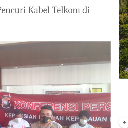
Pencuri Kabel Telkom di
Menteri ATR Nusron
Wahid Sorot Skandal
Jual-Beli Kavling Laut