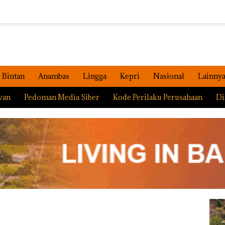
Bintan
Anambas
Lingga
Kepri
Nasional
Lainny
wan
Pedoman Media Siber
Kode Perilaku Perusahaan
Di