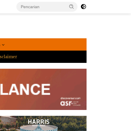
a
sclaimer