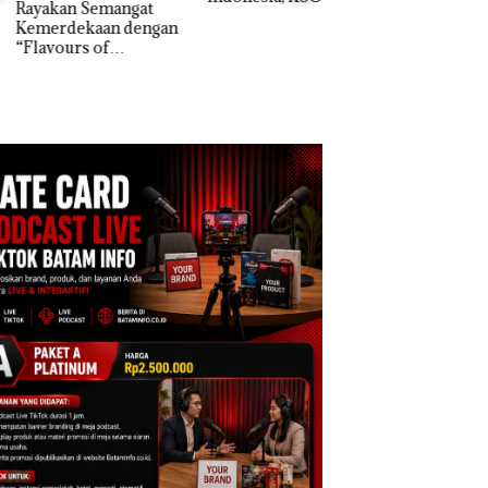
akan Semangat
Khusus Batam
erdekaan dengan
Bukan Pidana, Pol
Tegaskan Perizinan
vours of
Lubuk Baja Hentik
Ada di BP Batam
ntara” di Grand
Penyelidikan Lap
cure Batam
Anak Dibawa Tanp
tre
Izin: Murni Sengke
Hak Asuh!