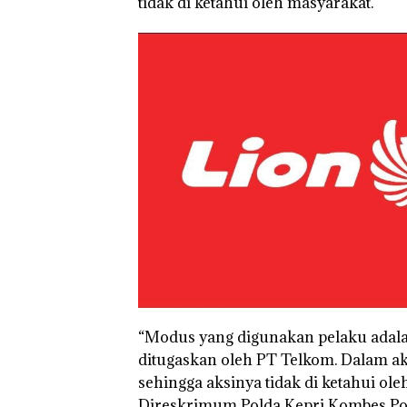
tidak di ketahui oleh masyarakat.
“Modus yang digunakan pelaku adala
ditugaskan oleh PT Telkom. Dalam a
sehingga aksinya tidak di ketahui ole
Direskrimum Polda Kepri Kombes Pol