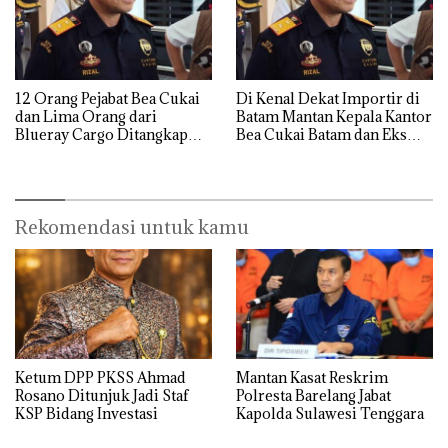
12 Orang Pejabat Bea Cukai
Di Kenal Dekat Importir di
dan Lima Orang dari
Batam Mantan Kepala Kantor
Blueray Cargo Ditangkap
Bea Cukai Batam dan Eks
saat OTT Pejabat Bea Cukai
Kabid P2 Bea Cukai Batam di
OTT KPK
Rekomendasi untuk kamu
Ketum DPP PKSS Ahmad
Mantan Kasat Reskrim
Rosano Ditunjuk Jadi Staf
Polresta Barelang Jabat
KSP Bidang Investasi
Kapolda Sulawesi Tenggara