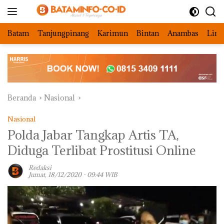
Langsung
ke
konten
Batam
Tanjungpinang
Karimun
Bintan
Anambas
Ling
Beranda
Nasional
Nasional
Polda Jabar Tangkap Artis TA,
Diduga Terlibat Prostitusi Online
Redaksi
Jumat, 18/12/2020 - 09:44 WIB