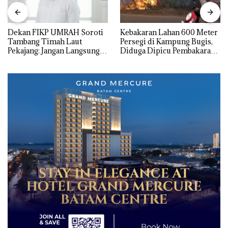
Dekan FIKP UMRAH Soroti
Kebakaran Lahan 600 Meter
Tambang Timah Laut
Persegi di Kampung Bugis,
Pekajang: Jangan Langsung
Diduga Dipicu Pembakaran
Bicara Kerugian, Buktikan
Sampah
Dulu Kerusakan
Lingkungannya