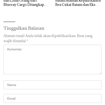
dan Lima Orang dari
Batam Mantan Kepala Kantor
Blueray Cargo Ditangkap
Bea Cukai Batam dan Eks
saat OTT Pejabat Bea Cukai
Kabid P2 Bea Cukai Batam di
OTT KPK
Tinggalkan Balasan
Alamat email Anda tidak akan dipublikasikan.
Ruas yang
wajib ditandai
*