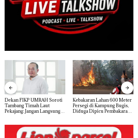
Dekan FIKP UMRAH Soroti
Kebakaran Lahan 600 Meter
Tambang Timah Laut
Persegi di Kampung Bugis,
Pekajang: Jangan Langsung
Diduga Dipicu Pembakaran
Bicara Kerugian, Buktikan
Sampah
Dulu Kerusakan
Lingkungannya