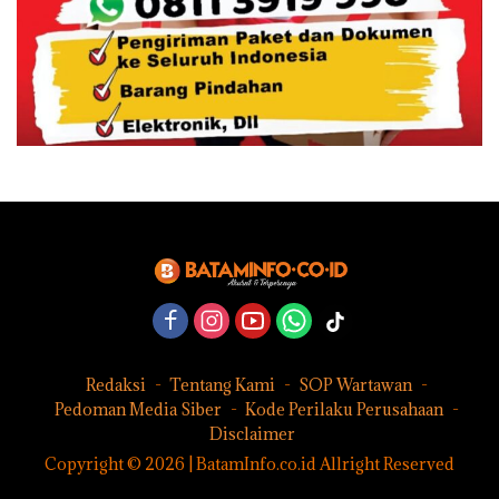
Redaksi
Tentang Kami
SOP Wartawan
Pedoman Media Siber
Kode Perilaku Perusahaan
Disclaimer
Copyright © 2026 | BatamInfo.co.id Allright Reserved