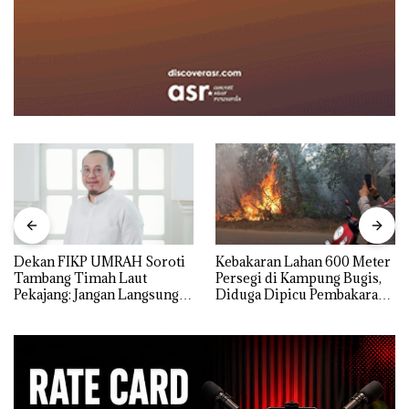
Dekan FIKP UMRAH Soroti
Kebakaran Lahan 600 Meter
Tambang Timah Laut
Persegi di Kampung Bugis,
Pekajang: Jangan Langsung
Diduga Dipicu Pembakaran
Bicara Kerugian, Buktikan
Sampah
Dulu Kerusakan
Lingkungannya