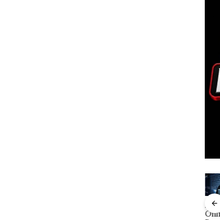
Aktifitas Judi
i ATR
Viral Promo
DPRD
Pro
Online di
n
Spa
Karimun
Dre