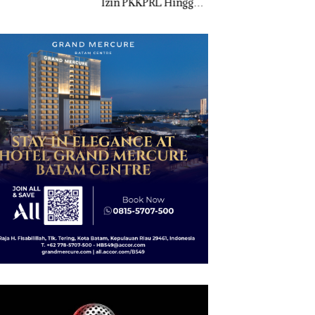
 PKKPRL Hingga
Ton Pasir Timah
Jual-Beli Kavling 
 Lingkungan
Ilegal di Lingga,
di Batam
ertanyakan
Disembunyikan di
Bawah Kerambah
untuk Diselundupkan
ke Malaysia