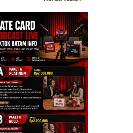
al di Lingga,
di Batam
Polisi dan Dispar
embunyikan di
Batam Turun Tanga
ah Kerambah
uk Diselundupkan
alaysia