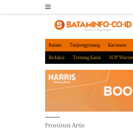
Langsung
ke
konten
Batam
Tanjungpinang
Karimun
Redaksi
Tentang Kami
SOP Warta
Prostitusi Artis