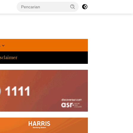
a
sclaimer