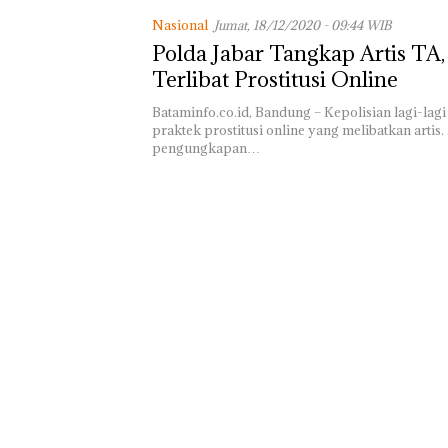
Telusuri Aktivi
Nasional
Jumat, 18/12/2020 - 09:44 WIB
CPM di Pekajan
Polda Jabar Tangkap Artis TA
Terlibat Prostitusi Online
Bataminfo.co.id, Bandung – Kepolisian lagi-la
praktek prostitusi online yang melibatkan artis. 
pengungkapan…