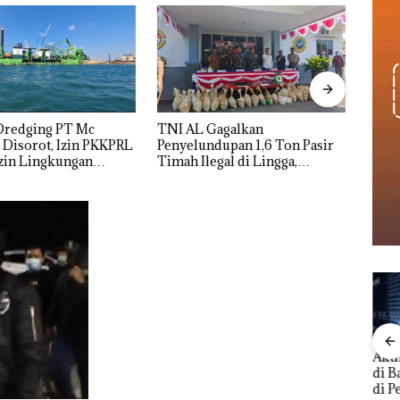
Gagalkan
Menteri ATR Nusron Wahid
Vira
dupan 1,6 Ton Pasir
Sorot Skandal Jual-Beli
Wani
egal di Lingga,
Kavling Laut di Batam
Polis
nyikan di Bawah
Turun
h untuk
dupkan ke Malaysia
Aktifitas Judi Online
ngkap
BNN Bongkar
TNI
di Batam Beroperasi
h
Jaringan Narkoba
Peny
di Perumahan Mewah
ta APH
Modus Vape dan
Ton 