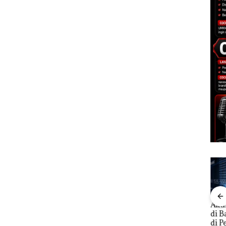
Aktifitas Judi Online
a
DPRD Karimun Gelar
Pro
di Batam Beroperasi
ita
Paripurna KUA-PPAS
Mc D
di Perumahan Mewah