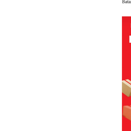
Batam
Sorot
Tampilkan
Gelar
Mc 
Beroperasi
 Jual-
Wanita
Paripurna
Diso
di
vling
Berpakaian
KUA-PPAS
PKK
Perumahan
Minim, Polisi
2027, Fokus
Hing
Mewah di
dan
pada
Lin
Batam
Disparbud
Penguatan
Dip
Center
Batam Turun
SDM,
an
Tangan ‎
Infrastruktur
, dan
Pertumbuha
n Ekonomi