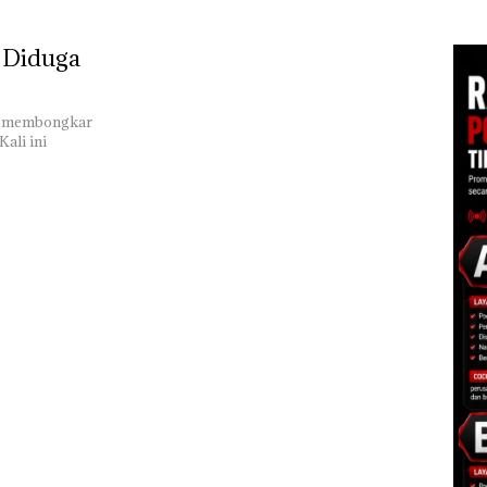
di Batam Center
tas PT
Kemasan Makanan di
Ileg
g
Batam, 2 WNA Masuk
Dis
, Diduga
DPO
Baw
unt
ke M
gi membongkar
Kali ini