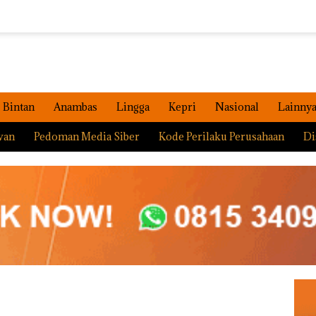
Bintan
Anambas
Lingga
Kepri
Nasional
Lainny
wan
Pedoman Media Siber
Kode Perilaku Perusahaan
Di