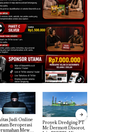
yek Dredging PT
TNI AL Gagalkan
Menteri ATR Nus
ermott Disorot,
Penyelundupan 1,6
Wahid Sorot Skan