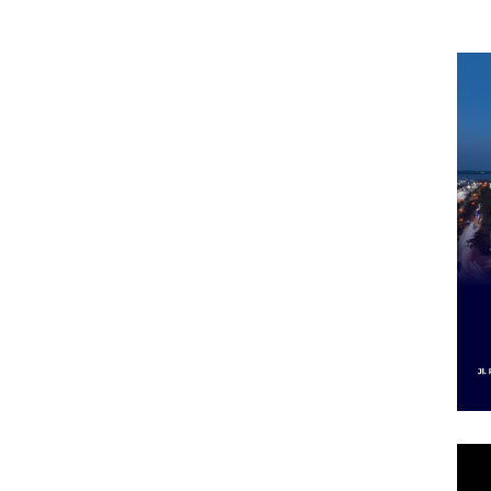
im,
2027, Fokus pada
Izin
di Batam Center
arbud
Penguatan SDM,
Izin
ngan ‎
Infrastruktur, dan
Dip
Pertumbuhan
Ekonomi