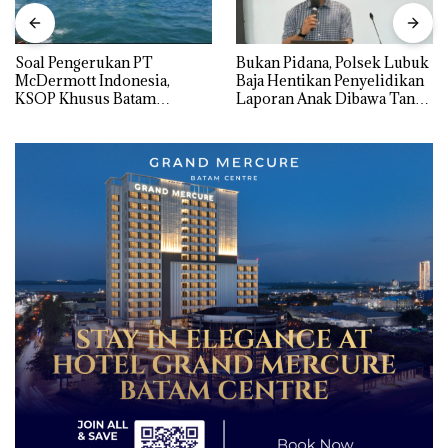
‎Soal Pengerukan PT
Bukan Pidana, Polsek Lubuk
McDermott Indonesia,
Baja Hentikan Penyelidikan
KSOP Khusus Batam
Laporan Anak Dibawa Tanpa
Tegaskan Perizinan Ada di
Izin: Murni Sengketa Hak
BP Batam
Asuh!