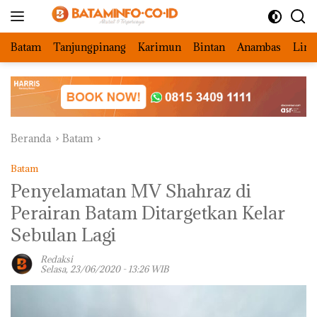
Langsung
ke
konten
Batam
Tanjungpinang
Karimun
Bintan
Anambas
Ling
Beranda
Batam
Batam
Penyelamatan MV Shahraz di
Perairan Batam Ditargetkan Kelar
Sebulan Lagi
Redaksi
Selasa, 23/06/2020 - 13:26 WIB