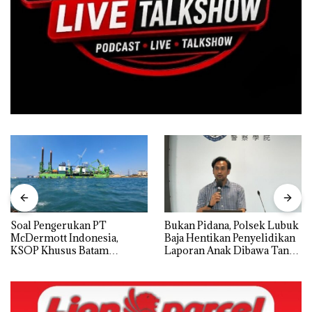
‎Soal Pengerukan PT
Bukan Pidana, Polsek Lubuk
McDermott Indonesia,
Baja Hentikan Penyelidikan
KSOP Khusus Batam
Laporan Anak Dibawa Tanpa
Tegaskan Perizinan Ada di
Izin: Murni Sengketa Hak
BP Batam
Asuh!