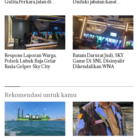
Gulita,Perkara Jalan di
Duduki jabatan Kasat
Tempat
Reskrim Polresta Barelang
Respons Laporan Warga,
Batam Darurat Judi, SKY
Polsek Lubuk Baja Gelar
Game Di SNL Disinyalir
Razia Gelper Sky City
Dikendalikan WNA
Rekomendasi untuk kamu