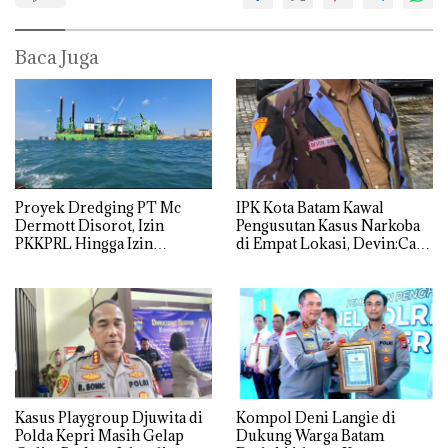
Baca Juga
Proyek Dredging PT Mc
IPK Kota Batam Kawal
Dermott Disorot, Izin
Pengusutan Kasus Narkoba
PKKPRL Hingga Izin
di Empat Lokasi, Devin:Cari
Lingkungan Dipertanyakan
dan Usut tuntas Siapa Aktor
Utamanya
Kasus Playgroup Djuwita di
Kompol Deni Langie di
Polda Kepri Masih Gelap
Dukung Warga Batam