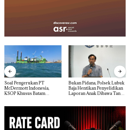
‎Soal Pengerukan PT
Bukan Pidana, Polsek Lubuk
McDermott Indonesia,
Baja Hentikan Penyelidikan
KSOP Khusus Batam
Laporan Anak Dibawa Tanpa
Tegaskan Perizinan Ada di
Izin: Murni Sengketa Hak
BP Batam
Asuh!