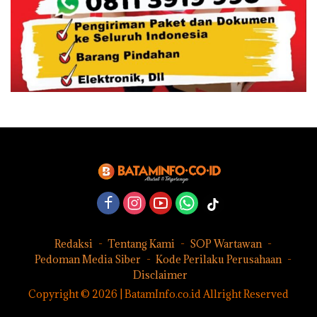
Redaksi
Tentang Kami
SOP Wartawan
Pedoman Media Siber
Kode Perilaku Perusahaan
Disclaimer
Copyright © 2026 | BatamInfo.co.id Allright Reserved