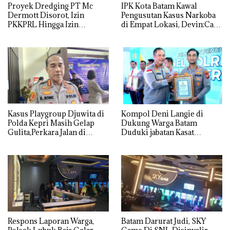
Proyek Dredging PT Mc
IPK Kota Batam Kawal
Dermott Disorot, Izin
Pengusutan Kasus Narkoba
PKKPRL Hingga Izin
di Empat Lokasi, Devin:Cari
Lingkungan Dipertanyakan
dan Usut tuntas Siapa Aktor
Utamanya
Kasus Playgroup Djuwita di
Kompol Deni Langie di
Polda Kepri Masih Gelap
Dukung Warga Batam
Gulita,Perkara Jalan di
Duduki jabatan Kasat
Tempat
Reskrim Polresta Barelang
Respons Laporan Warga,
Batam Darurat Judi, SKY