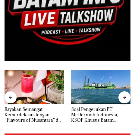
Rayakan Semangat
‎Soal Pengerukan PT
Kemerdekaan dengan
McDermott Indonesia,
“Flavours of Nusantara” di
KSOP Khusus Batam
Grand Mercure Batam
Tegaskan Perizinan Ada di
Centre
BP Batam