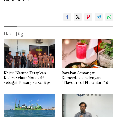
Baca Juga
Kejari Natuna Tetapkan
Rayakan Semangat
Kades Selaut Nonaktif
Kemerdekaan dengan
sebagai Tersangka Korupsi
“Flavours of Nusantara” di
APBDes, Negara Rugi Rp533
Grand Mercure Batam
Juta
Centre