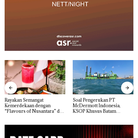
Rayakan Semangat
‎Soal Pengerukan PT
Kemerdekaan dengan
McDermott Indonesia,
“Flavours of Nusantara” di
KSOP Khusus Batam
Grand Mercure Batam
Tegaskan Perizinan Ada di
Centre
BP Batam