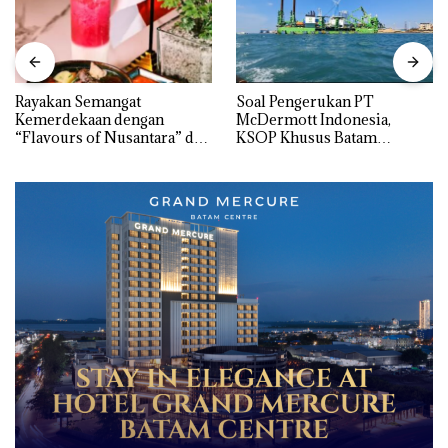
Rayakan Semangat
‎Soal Pengerukan PT
Kemerdekaan dengan
McDermott Indonesia,
“Flavours of Nusantara” di
KSOP Khusus Batam
Grand Mercure Batam
Tegaskan Perizinan Ada di
Centre
BP Batam