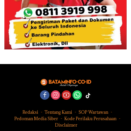
Redaksi
Tentang Kami
SOP Wartawan
Pedoman Media Siber
Kode Perilaku Perusahaan
Disclaimer