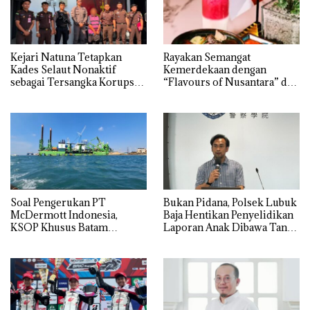
Kejari Natuna Tetapkan
Rayakan Semangat
Kades Selaut Nonaktif
Kemerdekaan dengan
sebagai Tersangka Korupsi
“Flavours of Nusantara” di
APBDes, Negara Rugi Rp533
Grand Mercure Batam
Juta
Centre
‎Soal Pengerukan PT
Bukan Pidana, Polsek Lubuk
McDermott Indonesia,
Baja Hentikan Penyelidikan
KSOP Khusus Batam
Laporan Anak Dibawa Tanpa
Tegaskan Perizinan Ada di
Izin: Murni Sengketa Hak
BP Batam
Asuh!