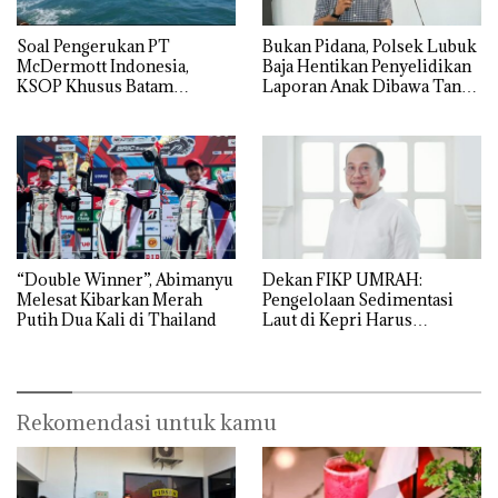
‎Soal Pengerukan PT
Bukan Pidana, Polsek Lubuk
McDermott Indonesia,
Baja Hentikan Penyelidikan
KSOP Khusus Batam
Laporan Anak Dibawa Tanpa
Tegaskan Perizinan Ada di
Izin: Murni Sengketa Hak
BP Batam
Asuh!
“Double Winner”, Abimanyu
Dekan FIKP UMRAH:
Melesat Kibarkan Merah
Pengelolaan Sedimentasi
Putih Dua Kali di Thailand
Laut di Kepri Harus
Dibuktikan Secara Ilmiah,
Jangan Sampai Bertentangan
dengan Konservasi
Rekomendasi untuk kamu