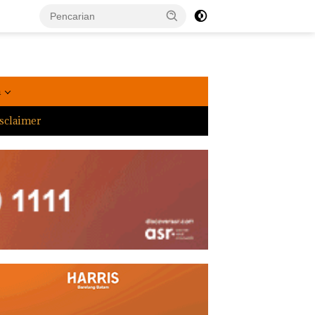
a
sclaimer