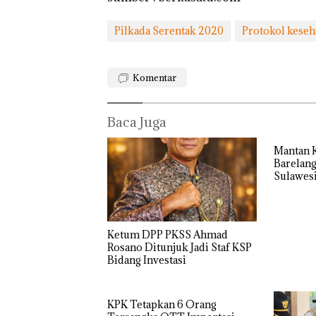
Pilkada Serentak 2020
Protokol keseh
Komentar
Baca Juga
Mantan K
Barelang Jaba
Sulawes
Ketum DPP PKSS Ahmad
Rosano Ditunjuk Jadi Staf KSP
Bidang Investasi
“Double
Winner”,
KPK Tetapkan 6 Orang
Abimanyu