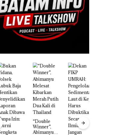
“Double
Winner”,
B
Abimanyu
W