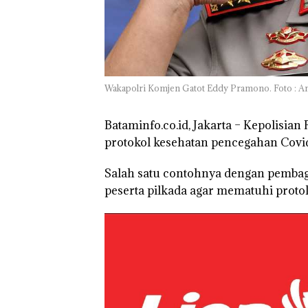
Batam Sebelum
Bertolak ke Lin
Wakapolri Komjen Gatot Eddy Pramono. Foto : An
Bataminfo.co.id, Jakarta –
Kepolisian R
protokol kesehatan pencegahan Covid
Salah satu contohnya dengan pembag
peserta pilkada agar mematuhi proto