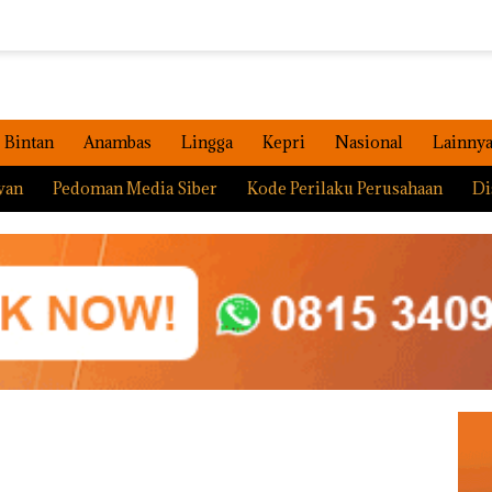
Bintan
Anambas
Lingga
Kepri
Nasional
Lainny
wan
Pedoman Media Siber
Kode Perilaku Perusahaan
Di