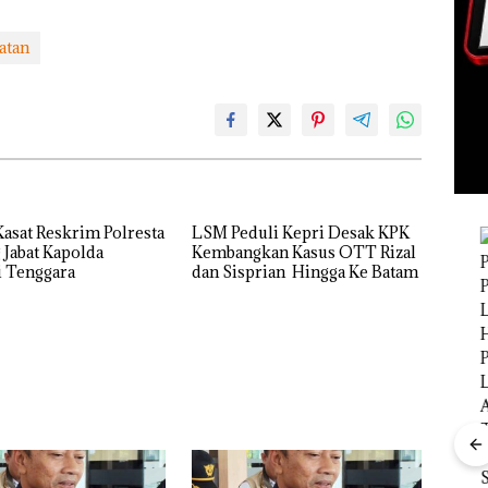
atan
asat Reskrim Polresta
LSM Peduli Kepri Desak KPK
t Kapolda
Kembangkan Kasus OTT Rizal
i Tenggara
dan Sisprian Hingga Ke Batam
Bisnis
Wholesale