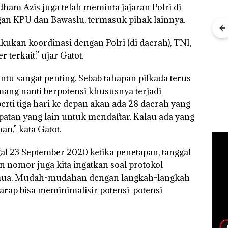
dham Azis juga telah meminta jajaran Polri di
gan KPU dan Bawaslu, termasuk pihak lainnya.
ukan koordinasi dengan Polri (di daerah), TNI,
Bisnis Wholesale
‎Soal Pengerukan PT
 Cuma
Network Catat
McDermott
Buka
 terkait,” ujar Gatot.
esak
Pertumbuhan
Indonesia, KSOP
Lubu
a
Pendapatan Sebesar
Khusus Batam
Peny
ntu sangat penting. Sebab tahapan pilkada terus
12,7% Secara
Tegaskan Perizinan
Ana
Tahunan
Ada di BP Batam
Izin
emang nanti berpotensi khususnya terjadi
Hak 
erti tiga hari ke depan akan ada 28 daerah yang
patan yang lain untuk mendaftar. Kalau ada yang
n,” kata Gatot.
l 23 September 2020 ketika penetapan, tanggal
 nomor juga kita ingatkan soal protokol
semua. Mudah-mudahan dengan langkah-langkah
 harap bisa meminimalisir potensi-potensi