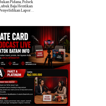
n Pidana, Polsek
k Baja Hentikan
Dekan FIKP UMRA
elidikan Laporan
Pengelolaan
k Dibawa Tanpa
Sedimentasi Laut 
: Murni Sengketa
Kepri Harus
Asuh!
Dibuktikan Secara
Ilmiah, Jangan Sa
Bertentangan den
Konservasi