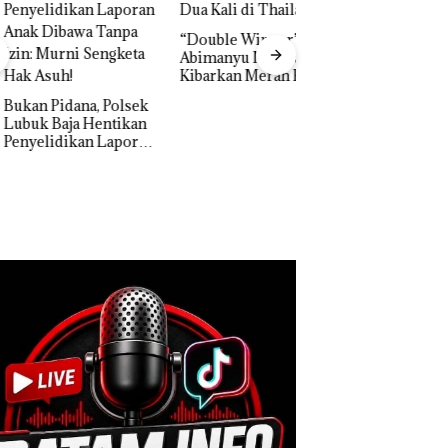
“Double Winner”,
Abimanyu Melesat
Kibarkan Merah Putih
Dua Kali di Thailand
n Pidana, Polsek
k Baja Hentikan
Dekan FIKP UMRA
elidikan Laporan
Pengelolaan
k Dibawa Tanpa
Sedimentasi Laut 
: Murni Sengketa
Kepri Harus
Asuh!
Dibuktikan Secara
Ilmiah, Jangan Sa
Bertentangan den
Konservasi