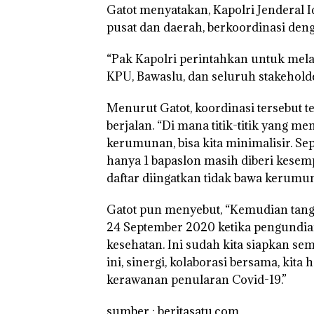
Gatot menyatakan, Kapolri Jenderal I
pusat dan daerah, berkoordinasi den
“Pak Kapolri perintahkan untuk melak
Puluhan Tahun
‘Bodong’ Tapi
KPU, Bawaslu, dan seluruh stakeholder
Ditegur, LBH D
Sekolah Djuwit
Menurut Gatot, koordinasi tersebut te
Batam Segera
Ditutup!
berjalan. “Di mana titik-titik yang m
kerumunan, bisa kita minimalisir. Sep
hanya 1 bapaslon masih diberi kesem
daftar diingatkan tidak bawa kerumuna
Gatot pun menyebut, “Kemudian tanga
24 September 2020 ketika pengundian
kesehatan. Ini sudah kita siapkan 
ini, sinergi, kolaborasi bersama, kita
kerawanan penularan Covid-19.”
sumber : beritasatu.com