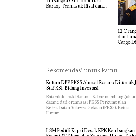
Tersangka OTT Importasi
Melesat
Barang Termasuk Rizal dan
Kibarkan
Sisprian Subiaksono
Bukan
Merah Putih
Pidana,
Dua Kali di
Polsek
Thailand
Lubuk Baja
12 Orang
Dekan 
Hentikan
dan Lima
UMRAH
Penyelidikan
Cargo D
Pengel
Laporan
Pejabat 
Sedime
Anak Dibawa
Laut di
Tanpa Izin:
Harus
Murni
Dibukt
Sengketa
Rekomendasi untuk kamu
Secara
Hak Asuh!
Ilmiah,
Jangan
Ketum DPP PKSS Ahmad Rosano Ditunjuk J
Sampa
Staf KSP Bidang Investasi
Berten
Bataminfo.co.id,Batam – Kabar membanggakan
dengan
datang dari organisasi PKSS Perkumpulan
Konser
Kekerabatan Sulawesi Selatan (PKSS). Ketua
Umum…
LSM Peduli Kepri Desak KPK Kembangkan
Kasus OTT Rizal dan Sisprian Hingga Ke B