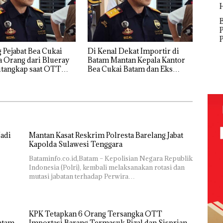
Network
Puluhan
Catat
Tahun
‎Soal
Buk
Pertumbuha
‘Bodong’
Pengerukan
Pida
n Pendapatan
Tapi Cuma
PT
Pols
Sebesar
Ditegur, LBH
McDermott
Lubu
 Pejabat Bea Cukai
Di Kenal Dekat Importir di
12,7% Secara
FIKP
Desak
Indonesia,
Hen
 Orang dari Blueray
Batam Mantan Kepala Kantor
Tahunan
:
Sekolah
KSOP
Peny
itangkap saat OTT
Bea Cukai Batam dan Eks
olaan
Djuwita
Khusus
Lap
Bea Cukai
Kabid P2 Bea Cukai Batam di
ntasi
Batam
Batam
Ana
OTT KPK
 Kepri
Segera
Tegaskan
Tanp
Ditutup!
Perizinan
Mur
ikan
Ada di BP
Sen
Batam
Hak 
adi
Mantan Kasat Reskrim Polresta Barelang Jabat
i
Kapolda Sulawesi Tenggara
tangan
Bataminfo.co.id,Batam – Kepolisian Negara Republik
Indonesia (Polri), kembali melaksanakan rotasi dan
vasi
mutasi jabatan terhadap Perwira…
KPK Tetapkan 6 Orang Tersangka OTT
atam
Importasi Barang Termasuk Rizal dan Sisprian