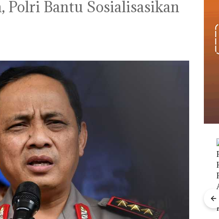
 Polri Bantu Sosialisasikan
Viral Promo Spa
Tampilkan Wanita
‎Soal Pengerukan PT
t di
Berpakaian Minim,