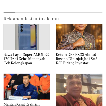
Sisprian Subiaksono
saat OTT Pejabat Bea Cukai
Rekomendasi untuk kamu
Bawa Layar Super AMOLED
Ketum DPP PKSS Ahmad
120Hz di Kelas Menengah
Rosano Ditunjuk Jadi Staf
Cek Kelengkapan
KSP Bidang Investasi
Spesifikasi Samsung Galaxy
A25
Mantan Kasat Reskrim