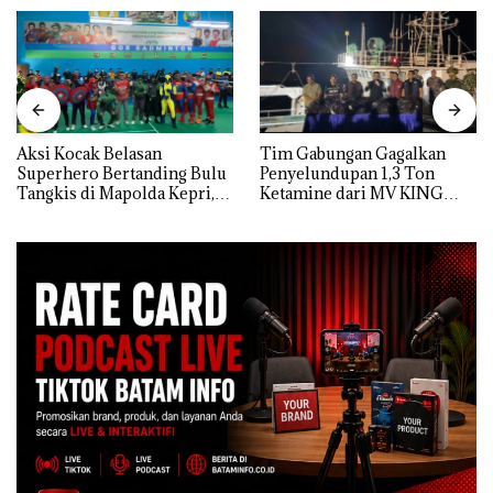
Aksi Kocak Belasan
Tim Gabungan Gagalkan
Superhero Bertanding Bulu
Penyelundupan 1,3 Ton
Tangkis di Mapolda Kepri,
Ketamine dari MV KING
Sambut HUT RI Ke-81