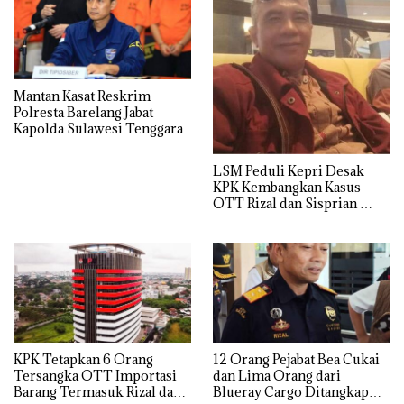
Mantan Kasat Reskrim
Polresta Barelang Jabat
Kapolda Sulawesi Tenggara
LSM Peduli Kepri Desak
KPK Kembangkan Kasus
OTT Rizal dan Sisprian
Hingga Ke Batam
KPK Tetapkan 6 Orang
12 Orang Pejabat Bea Cukai
Tersangka OTT Importasi
dan Lima Orang dari
Barang Termasuk Rizal dan
Blueray Cargo Ditangkap