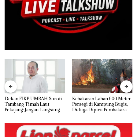
Dekan FIKP UMRAH Soroti
Kebakaran Lahan 600 Meter
Tambang Timah Laut
Persegi di Kampung Bugis,
Pekajang: Jangan Langsung
Diduga Dipicu Pembakaran
Bicara Kerugian, Buktikan
Sampah
Dulu Kerusakan
Lingkungannya