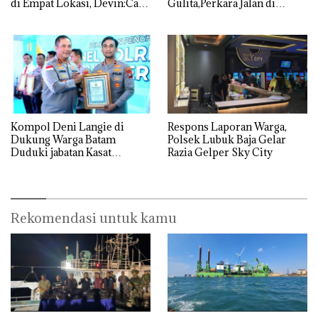
di Empat Lokasi, Devin:Cari
Gulita,Perkara Jalan di
dan Usut tuntas Siapa Aktor
Tempat
Utamanya
Kompol Deni Langie di
Respons Laporan Warga,
Dukung Warga Batam
Polsek Lubuk Baja Gelar
Duduki jabatan Kasat
Razia Gelper Sky City
Reskrim Polresta Barelang
Rekomendasi untuk kamu