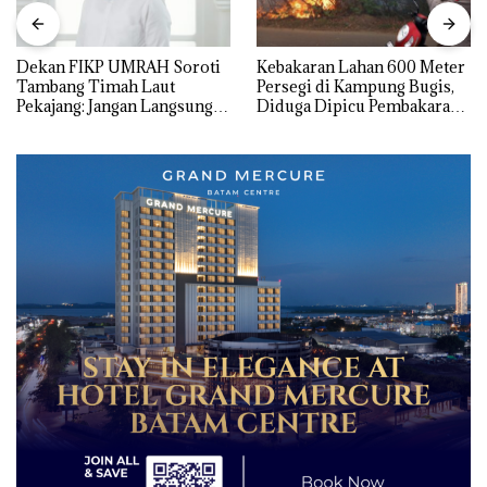
Dekan FIKP UMRAH Soroti
Kebakaran Lahan 600 Meter
Tambang Timah Laut
Persegi di Kampung Bugis,
Pekajang: Jangan Langsung
Diduga Dipicu Pembakaran
Bicara Kerugian, Buktikan
Sampah
Dulu Kerusakan
Lingkungannya