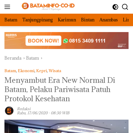
Langsung
ke
konten
Batam
Tanjungpinang
Karimun
Bintan
Anambas
Ling
Beranda
Batam
Batam
,
Ekonomi
,
Kepri
,
Wisata
Menyambut Era New Normal Di
Batam, Pelaku Pariwisata Patuh
Protokol Kesehatan
Redaksi
Rabu, 17/06/2020 - 08:30 WIB