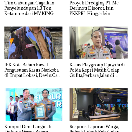
Tim Gabungan Gagalkan
Proyek Dredging PT Mc
Penyelundupan 1,3 Ton
Dermott Disorot, Izin
Ketamine dari MV KING
PKKPRL Hingga Izin
Lingkungan Dipertanyakan
IPK Kota Batam Kawal
Kasus Playgroup Djuwita di
Pengusutan Kasus Narkoba
Polda Kepri Masih Gelap
di Empat Lokasi, Devin:Cari
Gulita,Perkara Jalan di
dan Usut tuntas Siapa Aktor
Tempat
Utamanya
Kompol Deni Langie di
Respons Laporan Warga,
Dukung Warga Batam
Polsek Lubuk Baja Gelar