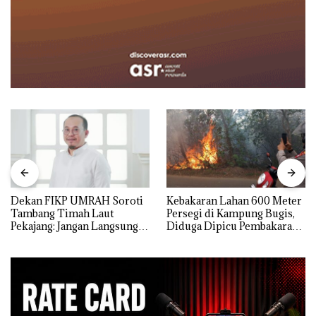
Dekan FIKP UMRAH Soroti
Kebakaran Lahan 600 Meter
Tambang Timah Laut
Persegi di Kampung Bugis,
Pekajang: Jangan Langsung
Diduga Dipicu Pembakaran
Bicara Kerugian, Buktikan
Sampah
Dulu Kerusakan
Lingkungannya