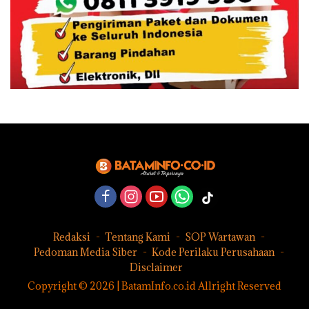
Redaksi
Tentang Kami
SOP Wartawan
Pedoman Media Siber
Kode Perilaku Perusahaan
Disclaimer
Copyright © 2026 | BatamInfo.co.id Allright Reserved