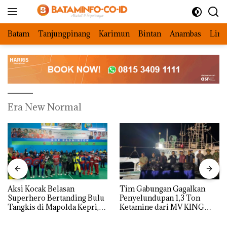
Langsung
ke
konten
Batam
Tanjungpinang
Karimun
Bintan
Anambas
Ling
Era New Normal
Aksi Kocak Belasan
Tim Gabungan Gagalkan
Superhero Bertanding Bulu
Penyelundupan 1,3 Ton
Tangkis di Mapolda Kepri,
Ketamine dari MV KING
Sambut HUT RI Ke-81