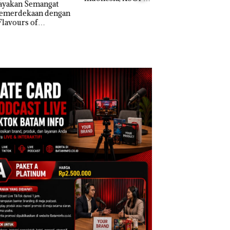
akan Semangat
Khusus Batam
erdekaan dengan
Bukan Pidana, Pol
Tegaskan Perizinan
vours of
Lubuk Baja Hentik
Ada di BP Batam
ntara” di Grand
Penyelidikan Lap
cure Batam
Anak Dibawa Tanp
tre
Izin: Murni Sengke
Hak Asuh!