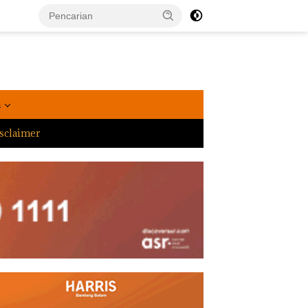
a
sclaimer