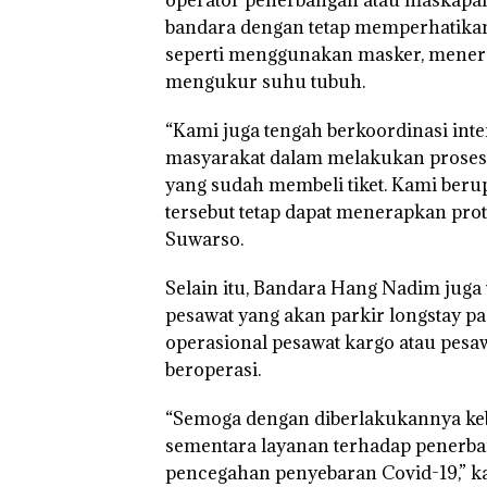
bandara dengan tetap memperhatika
seperti menggunakan masker, menera
mengukur suhu tubuh.
“Kami juga tengah berkoordinasi in
masyarakat dalam melakukan proses 
yang sudah membeli tiket. Kami ber
tersebut tetap dapat menerapkan pro
Suwarso.
Selain itu, Bandara Hang Nadim jug
pesawat yang akan parkir longstay p
‎Soal
operasional pesawat kargo atau pesa
Pengerukan
PT
beroperasi.
McDermott
Indonesia,
“Semoga dengan diberlakukannya ke
KSOP
sementara layanan terhadap penerb
Khusus
Batam
pencegahan penyebaran Covid-19,” ka
Tegaskan