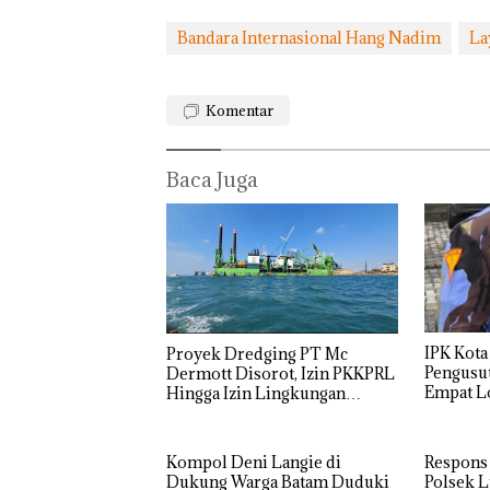
Perizinan
Rayakan
Ada di BP
Bandara Internasional Hang Nadim
La
Semangat
Batam
Kemerdekaa
Bukan
n dengan
Pidana,
“Flavours of
Polsek
Komentar
Nusantara”
Lubuk 
di Grand
Hentik
Mercure
Penyel
Baca Juga
Batam
Lapora
Centre
Anak D
Tanpa I
Murni
Sengke
Hak As
IPK Kota
Proyek Dredging PT Mc
Pengusut
Dermott Disorot, Izin PKKPRL
Empat Lo
Hingga Izin Lingkungan
Usut tun
Dipertanyakan
Utaman
Kompol Deni Langie di
Respons
Dukung Warga Batam Duduki
Polsek L