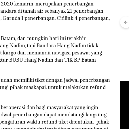
il 2020 kemarin, merupakan penerbangan
bandara di tanah air sebanyak 21 penerbangan,
, Garuda 1 penerbangan, Citilink 4 penerbangan,
”,
sat
 Putih
Ray
iland
Kem
Kejari Natuna
 Batam, dan mungkin hari ini terakhir
“Fla
Tetapkan Kades
Dekan FIKP UMRAH:
ang Nadim, tapi Bandara Hang Nadim tidak
Nusa
Selaut Nonaktif
Pengelolaan
Mer
at kargo dan memandu navigasi pesawat yang
sebagai Tersangka
Sedimentasi Laut di
Cen
Korupsi APBDes,
Kepri Harus
Direktur BUBU Hang Nadim dan TIK BP Batam
Negara Rugi Rp533
Dibuktikan Secara
Juta
Ilmiah, Jangan Sampai
Bertentangan dengan
Konservasi
dah memiliki tiket dengan jadwal penerbangan
ungi pihak maskapai, untuk melakukan refund
beroperasi dan bagi masyarakat yang ingin
adwal penerbangan dapat mendatangi langsung
engaturan waktu refund tiket ditentukan pihak
i untuk menghindari terjadinya penumpukan di