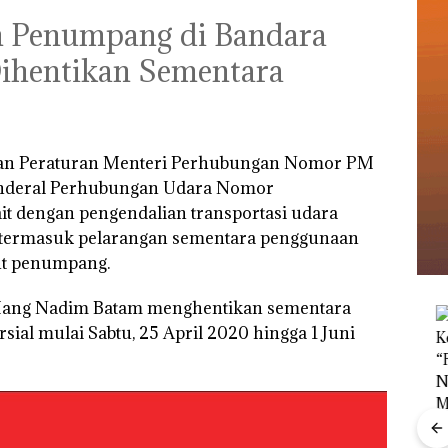
 Penumpang di Bandara
ihentikan Sementara
an Peraturan Menteri Perhubungan Nomor PM
Jenderal Perhubungan Udara Nomor
 dengan pengendalian transportasi udara
H, termasuk pelarangan sementara penggunaan
ut penumpang.
Hang Nadim Batam menghentikan sementara
ial mulai Sabtu, 25 April 2020 hingga 1 Juni
Menteri ATR Nusron
Wahid Sorot Skandal
Jual-Beli Kavling Laut