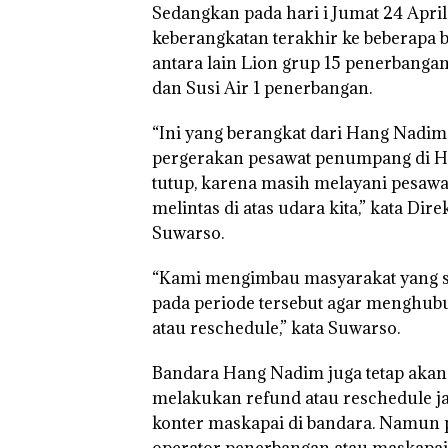
Sedangkan pada hari i Jumat 24 Apr
keberangkatan terakhir ke beberapa 
antara lain Lion grup 15 penerbangan
“Double Winner
Abimanyu Mele
dan Susi Air 1 penerbangan.
Kibarkan Merah
Dua Kali di Tha
“Ini yang berangkat dari Hang Nadim
pergerakan pesawat penumpang di H
tutup, karena masih melayani pesaw
melintas di atas udara kita,” kata 
Suwarso.
“Kami mengimbau masyarakat yang su
pada periode tersebut agar menghub
atau reschedule,” kata Suwarso.
Bandara Hang Nadim juga tetap akan 
melakukan refund atau reschedule j
konter maskapai di bandara. Namun p
operator penerbangan atau maskapa