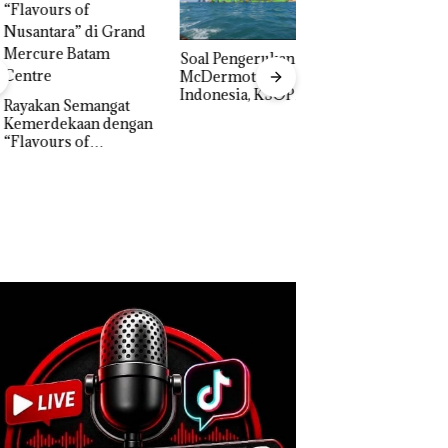
‎Soal Pengerukan PT
McDermott
Indonesia, KSOP
akan Semangat
Khusus Batam
erdekaan dengan
Bukan Pidana, Pol
Tegaskan Perizinan
vours of
Lubuk Baja Hentik
Ada di BP Batam
ntara” di Grand
Penyelidikan Lap
cure Batam
Anak Dibawa Tanp
tre
Izin: Murni Sengke
Hak Asuh!