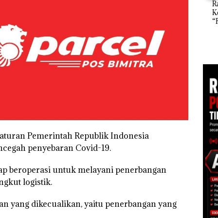
Ray
di Batam
Kem
Kejari Natuna
“Fla
Tetapkan Kades
an
Nusa
Selaut Nonaktif
1,6
Mer
sebagai Tersangka
h
Cen
Korupsi APBDes,
Negara Rugi Rp533
 di
Juta
ah
dupkan
aturan Pemerintah Republik Indonesia
cegah penyebaran Covid-19.
ap beroperasi untuk melayani penerbangan
kut logistik.
n yang dikecualikan, yaitu penerbangan yang