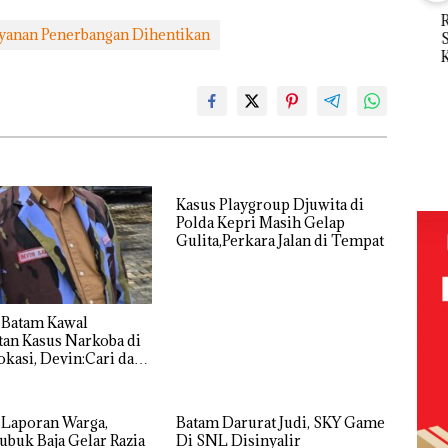
Abimanyu
Ray
Melesat
yanan Penerbangan Dihentikan
Sem
Kejari
Kibarkan
Kem
Natuna
Merah Putih
n d
Tetapkan
Dua Kali di
“Fla
Kades Selaut
Thailand
Nus
Nonaktif
Baja
di G
Dekan FIKP
sebagai
an
Mer
UMRAH:
Tersangka
idikan
Bat
Pengelolaan
Korupsi
n
Cen
Sedimentasi
APBDes,
ibawa
Laut di Kepri
Kasus Playgroup Djuwita di
Negara Rugi
zin:
Harus
Polda Kepri Masih Gelap
Rp533 Juta
Dibuktikan
Gulita,Perkara Jalan di Tempat
ta
Secara
uh!
Ilmiah,
Jangan
Sampai
 Batam Kawal
Bertentangan
an Kasus Narkoba di
dengan
kasi, Devin:Cari dan
Konservasi
tas Siapa Aktor
ya
 Laporan Warga,
Batam Darurat Judi, SKY Game
ubuk Baja Gelar Razia
Di SNL Disinyalir