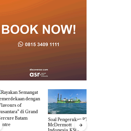
‎Soal Pengerukan PT
McDermott
Indonesia, KSOP