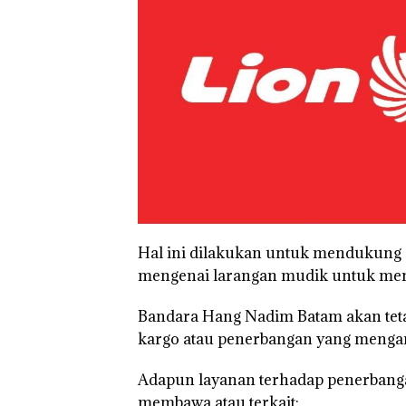
TNI AL Gagalk
Penyelundupan 
Ton Pasir Tima
Ilegal di Lingga,
Disembunyikan
Bawah Keramb
untuk Diselun
ke Malaysia
Hal ini dilakukan untuk mendukung 
mengenai larangan mudik untuk men
Bandara Hang Nadim Batam akan tet
kargo atau penerbangan yang mengang
Adapun layanan terhadap penerbanga
membawa atau terkait: