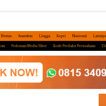
Bintan
Anambas
Lingga
Kepri
Nasional
Lainny
wan
Pedoman Media Siber
Kode Perilaku Perusahaan
Di