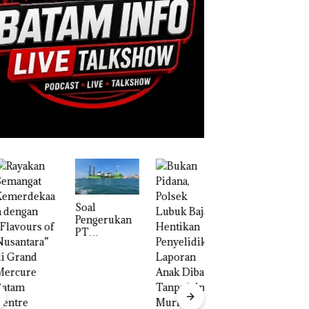
‎Soal
Pengerukan
PT
McDermott
Indonesia,
KSOP
Khusus
“Double
Batam
Winner”,
Tegaskan