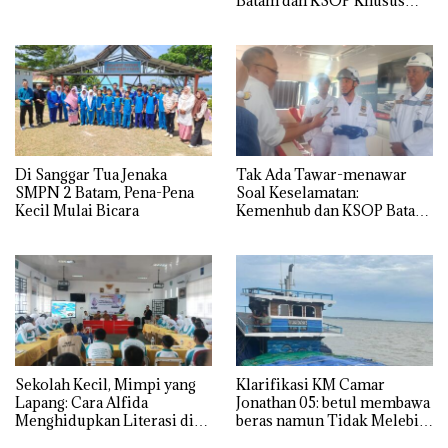
Batam dan KSOP Khusus
Batam
Di Sanggar Tua Jenaka
Tak Ada Tawar-menawar
SMPN 2 Batam, Pena-Pena
Soal Keselamatan:
Kecil Mulai Bicara
Kemenhub dan KSOP Batam
Perketat Kelaikan Kapal
Jelang Lebaran 2026
Sekolah Kecil, Mimpi yang
Klarifikasi KM Camar
Lapang: Cara Alfida
Jonathan 05: betul membawa
Menghidupkan Literasi di
beras namun Tidak Melebihi
SMPN 38 Batam
Muatan