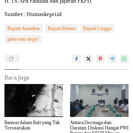
H. TS. Arif Fadillah dan jajaran FKPD.
Sumber : Humaskepri.id
Bupati Anambas
Bupati Bintan
Bupati Lingga
gubernur kepri
Baca Juga
Ramon dalam Bait yang Tak
Antara Dermaga dan
Tersuarakan
Daratan: Diskusi Hangat PWI