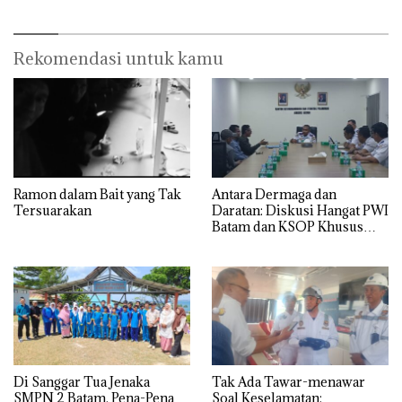
Rekomendasi untuk kamu
Ramon dalam Bait yang Tak
Antara Dermaga dan
Tersuarakan
Daratan: Diskusi Hangat PWI
Batam dan KSOP Khusus
Batam
Di Sanggar Tua Jenaka
Tak Ada Tawar-menawar
SMPN 2 Batam, Pena-Pena
Soal Keselamatan: