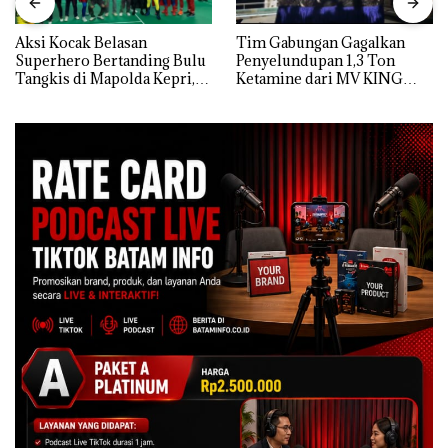
Aksi Kocak Belasan
Tim Gabungan Gagalkan
Superhero Bertanding Bulu
Penyelundupan 1,3 Ton
Tangkis di Mapolda Kepri,
Ketamine dari MV KING
Sambut HUT RI Ke-81