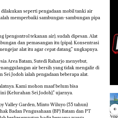
ilakukan seperti pengadaan mobil tanki air
adalah memperbaiki sambungan-sambungan pipa
(pengontrol tekanan air), sudah dipesan. Alat
mbungan dan pemasangan itu (pipa). Konsentrasi
ngejar alat itu agar cepat datang,” ungkapnya.
sia Area Batam, Sutedi Raharjo menyebut,
nanggulangan air bersih yang tidak mengalir di
Sei Jodoh ialah pengadaan beberapa alat.
alatnya. Kami mohon maaf belum bisa
i (Kelurahan Sei Jodoh),” ujarnya.
 Valley Garden, Minto Wiluyo (55 tahun)
ihak Badan Pengusahaan (BP) Batam dan PT
FIKP
Puluhan
Bisnis
‎Soal
Buk
:
Tahun
Wholesale
Pengerukan
Pida
ah berkesempatan hadir bersama warga.