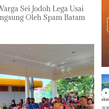
 Warga Sei Jodoh Lega Usai
angsung Oleh Spam Batam
Viral Promo Spa
‎Soal Pengerukan PT
Buka
Tampilkan Wanita
McDermott
Lubu
t di
Berpakaian Minim,
Indonesia, KSOP
Peny