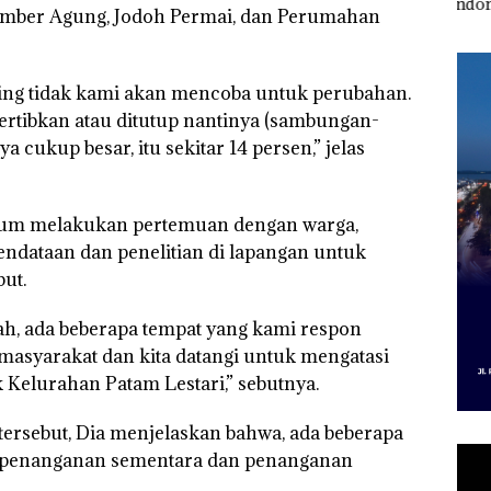
esak
Pertumbuhan
Indonesia, KSOP
Peny
mber Agung, Jodoh Permai, dan Perumahan
a
Pendapatan Sebesar
Khusus Batam
Ana
12,7% Secara
Tegaskan Perizinan
Izin
Tahunan
Ada di BP Batam
Hak 
aling tidak kami akan mencoba untuk perubahan.
 tertibkan atau ditutup nantinya (sambungan-
cukup besar, itu sekitar 14 persen,” jelas
lum melakukan pertemuan dengan warga,
ndataan dan penelitian di lapangan untuk
ut.
ah, ada beberapa tempat yang kami respon
asyarakat dan kita datangi untuk mengatasi
k Kelurahan Patam Lestari,” sebutnya.
ersebut, Dia menjelaskan bahwa, ada beberapa
i penanganan sementara dan penanganan