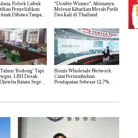
dana, Polsek Lubuk
“Double Winner”, Abimanyu
tikan Penyelidikan
Melesat Kibarkan Merah Putih
 Anak Dibawa Tanpa
Dua Kali di Thailand
rni Sengketa Hak
Tahun ‘Bodong’ Tapi
Bisnis Wholesale Network
tegur, LBH Desak
Catat Pertumbuhan
Djuwita Batam Segera
Pendapatan Sebesar 12,7%
Secara Tahunan