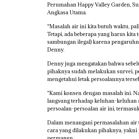
Ditegur, LBH D
Perumahan Happy Valley Garden, Su
Sekolah Djuwit
Angkasa Utama.
Batam Segera
Ditutup!
“Masalah air ini kita butuh waktu, p
Tetapi, ada beberapa yang harus kita
sambungan ilegal) karena pengaruhnya 
Denny.
Denny juga mengatakan bahwa sebe
pihaknya sudah melakukan survei, pe
mengetahui letak persoalannya terseb
“Kami konsen dengan masalah ini. N
langsung terhadap keluhan-keluhan m
persoalan-persoalan air ini, termasu
Dalam menangani permasalahan air t
cara yang dilakukan pihaknya, yakn
permanen.