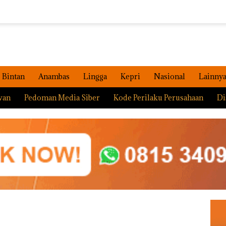
Bintan
Anambas
Lingga
Kepri
Nasional
Lainny
wan
Pedoman Media Siber
Kode Perilaku Perusahaan
Di