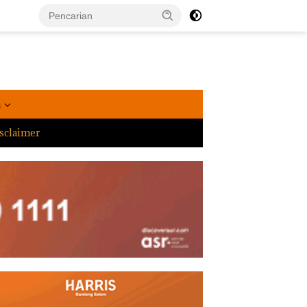
a
sclaimer