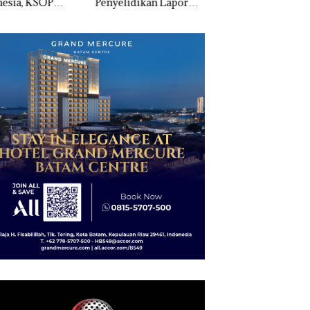
elidikan Laporan
Kibarkan Merah Putih
Sedimentasi Laut 
k Dibawa Tanpa
Dua Kali di Thailand
Kepri Harus
: Murni Sengketa
Dibuktikan Secara
Asuh!
Ilmiah, Jangan Sa
Bertentangan den
Konservasi