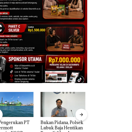
n Pidana, Polsek
“Double Winner”,
Dekan FIKP UMRA
k Baja Hentikan
Abimanyu Melesat
Pengelolaan