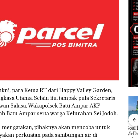
kni; para Ketua RT dari Happy Valley Garden,
kasa Utama. Selain itu, tampak pula Sekretaris
wan Salasa, Wakapolsek Batu Ampar AKP
yah Batu Ampar serta warga Kelurahan Sei Jodoh.
o mengatakan, pihaknya akan mencoba untuk
Bisnis Wholesale
‎Soal Pengerukan PT
Buka
 Cuma
Network Catat
McDermott
Lubu
akan perkuatan pada sambungan air di