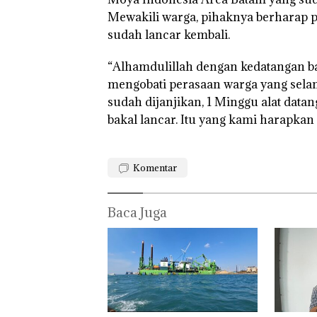
Polsek
Abimanyu
Pengel
Mewakili warga, pihaknya berharap p
Lubuk Baja
Melesat
Sedime
sudah lancar kembali.
Hentikan
Kibarkan
Laut di
Penyelidikan
Merah Putih
Harus
Laporan
Dua Kali di
Dibukt
“Alhamdulillah dengan kedatangan bapa
Anak Dibawa
Thailand
Secara
mengobati perasaan warga yang selama
Tanpa Izin:
Ilmiah,
Murni
Jangan
sudah dijanjikan, 1 Minggu alat datan
Sengketa
Sampa
bakal lancar. Itu yang kami harapkan
Hak Asuh!
Berten
dengan
Konser
Komentar
Baca Juga