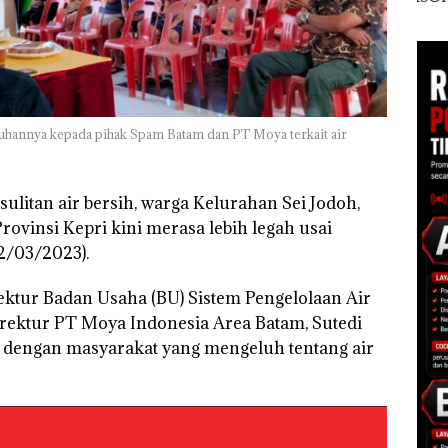
Polisi dan Disparbud
Khusus Batam
Ana
gga
Batam Turun Tangan ‎
Tegaskan Perizinan
Izin
Ada di BP Batam
Hak 
luhannya kepada pihak Spam Batam dan PT Moya terkait air
ulitan air bersih, warga Kelurahan Sei Jodoh,
ovinsi Kepri kini merasa lebih legah usai
2/03/2023).
ktur Badan Usaha (BU) Sistem Pengelolaan Air
ektur PT Moya Indonesia Area Batam, Sutedi
 dengan masyarakat yang mengeluh tentang air