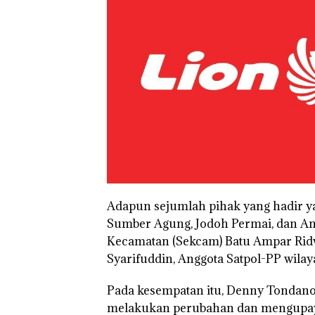
Adapun sejumlah pihak yang hadir ya
Sumber Agung, Jodoh Permai, dan Ang
Kecamatan (Sekcam) Batu Ampar Rid
Syarifuddin, Anggota Satpol-PP wila
Pada kesempatan itu, Denny Tondan
Puluhan Tahun
‘Bodong’ Tapi
melakukan perubahan dan mengupay