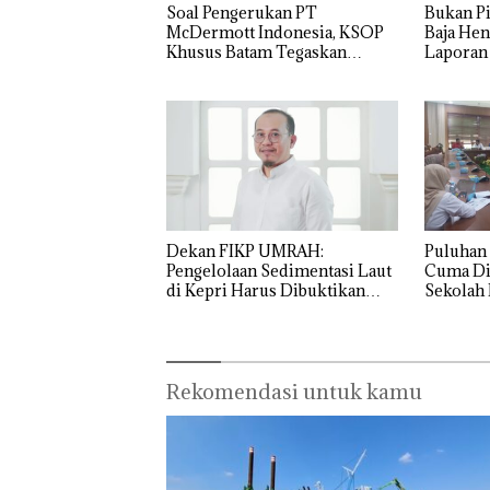
‎Soal Pengerukan PT
Bukan Pi
McDermott Indonesia, KSOP
Baja Hen
Khusus Batam Tegaskan
Laporan
Perizinan Ada di BP Batam
Izin: Mu
Asuh!
Dekan FIKP UMRAH:
Puluhan 
Pengelolaan Sedimentasi Laut
Cuma Di
di Kepri Harus Dibuktikan
Sekolah 
Secara Ilmiah, Jangan Sampai
Ditutup!
Bertentangan dengan
Konservasi
Rekomendasi untuk kamu