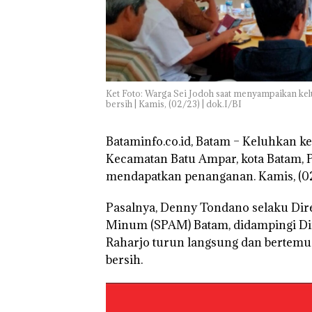
Batam Sebelum
Bertolak ke Lin
Ket Foto: Warga Sei Jodoh saat menyampaikan ke
bersih | Kamis, (02/23) | dok.I/BI
Bataminfo.co.id, Batam – Keluhkan kes
Kecamatan Batu Ampar, kota Batam, Pr
mendapatkan penanganan. Kamis, (0
Pasalnya, Denny Tondano selaku Dire
Minum (SPAM) Batam, didampingi Dir
Raharjo turun langsung dan bertemu
bersih.