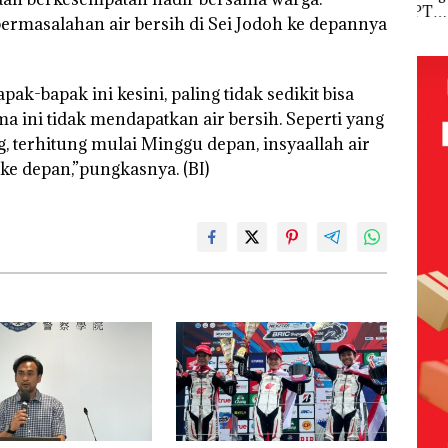
olaan
‘Bodong’
Network
PT
Pols
ermasalahan air bersih di Sei Jodoh ke depannya
ntasi
Tapi Cuma
Catat
McDermott
Lubu
 Kepri
Ditegur, LBH
Pertumbuha
Indonesia,
Hen
Desak
n Pendapatan
KSOP
Peny
ikan
Sekolah
Sebesar
Khusus
Lap
k-bapak ini kesini, paling tidak sedikit bisa
Djuwita
12,7% Secara
Batam
Ana
 ini tidak mendapatkan air bersih. Seperti yang
Batam
Tahunan
Tegaskan
Tanp
Segera
Perizinan
Mur
g, terhitung mulai Minggu depan, insyaallah air
i
Ditutup!
Ada di BP
Sen
 ke depan,”pungkasnya. (BI)
tangan
Batam
Hak 
vasi