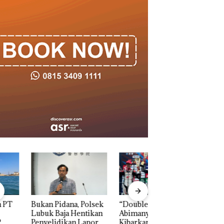
n Pidana, Polsek
“Double Winner”,
Dekan FIKP UMRA
k Baja Hentikan
Abimanyu Melesat
Pengelolaan
elidikan Laporan
Kibarkan Merah Putih
Sedimentasi Laut 