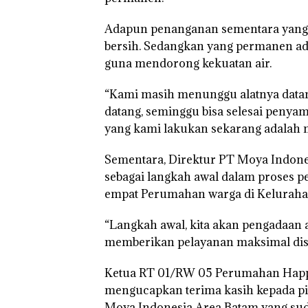
Adapun penanganan sementara yang d
bersih. Sedangkan yang permanen 
guna mendorong kekuatan air.
“Kami masih menunggu alatnya datang 
datang, seminggu bisa selesai penya
yang kami lakukan sekarang adalah me
Sementara, Direktur PT Moya Indone
sebagai langkah awal dalam proses pe
empat Perumahan warga di Kelurahan 
“Langkah awal, kita akan pengadaan 
memberikan pelayanan maksimal disin
Ketua RT 01/RW 05 Perumahan Happy
mengucapkan terima kasih kepada p
Bukan
“Double
Dekan 
Pidana,
Winner”,
UMRAH
Moya Indonesia Area Batam yang sud