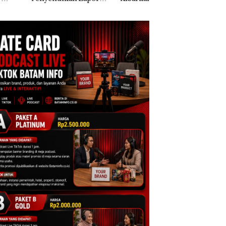
k Dibawa Tanpa
Dua Kali di Thailand
Kepri Harus
: Murni Sengketa
Dibuktikan Secara
Asuh!
Ilmiah, Jangan Sa
Bertentangan den
Konservasi