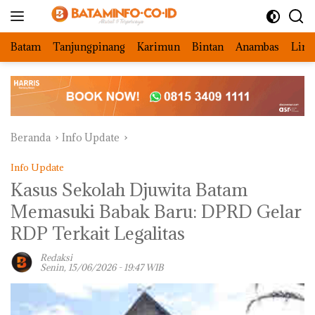
Langsung
ke
konten
Batam
Tanjungpinang
Karimun
Bintan
Anambas
Ling
Beranda
Info Update
Info Update
Kasus Sekolah Djuwita Batam
Memasuki Babak Baru: DPRD Gelar
RDP Terkait Legalitas ‎
Redaksi
Senin, 15/06/2026 - 19:47 WIB