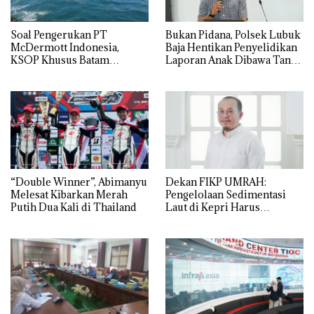
‎Soal Pengerukan PT
Bukan Pidana, Polsek Lubuk
McDermott Indonesia,
Baja Hentikan Penyelidikan
KSOP Khusus Batam
Laporan Anak Dibawa Tanpa
Tegaskan Perizinan Ada di
Izin: Murni Sengketa Hak
BP Batam
Asuh!
“Double Winner”, Abimanyu
Dekan FIKP UMRAH:
Melesat Kibarkan Merah
Pengelolaan Sedimentasi
Putih Dua Kali di Thailand
Laut di Kepri Harus
Dibuktikan Secara Ilmiah,
Jangan Sampai Bertentangan
dengan Konservasi