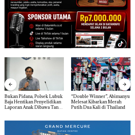
Bukan Pidana, Polsek Lubuk
“Double Winner”, Abimanyu
Baja Hentikan Penyelidikan
Melesat Kibarkan Merah
Laporan Anak Dibawa Tanpa
Putih Dua Kali di Thailand
Izin: Murni Sengketa Hak
Asuh!