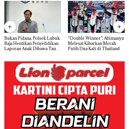
Bukan Pidana, Polsek Lubuk
“Double Winner”, Abimanyu
Baja Hentikan Penyelidikan
Melesat Kibarkan Merah
Laporan Anak Dibawa Tanpa
Putih Dua Kali di Thailand
Izin: Murni Sengketa Hak
Asuh!