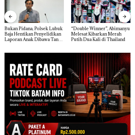
Bukan Pidana, Polsek Lubuk
“Double Winner”, Abimanyu
Baja Hentikan Penyelidikan
Melesat Kibarkan Merah
Laporan Anak Dibawa Tanpa
Putih Dua Kali di Thailand
Izin: Murni Sengketa Hak
Asuh!