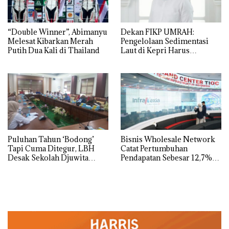
“Double Winner”, Abimanyu
Dekan FIKP UMRAH:
Melesat Kibarkan Merah
Pengelolaan Sedimentasi
Putih Dua Kali di Thailand
Laut di Kepri Harus
Dibuktikan Secara Ilmiah,
Jangan Sampai Bertentangan
dengan Konservasi
Puluhan Tahun ‘Bodong’
Bisnis Wholesale Network
Tapi Cuma Ditegur, LBH
Catat Pertumbuhan
Desak Sekolah Djuwita
Pendapatan Sebesar 12,7%
Batam Segera Ditutup!
Secara Tahunan