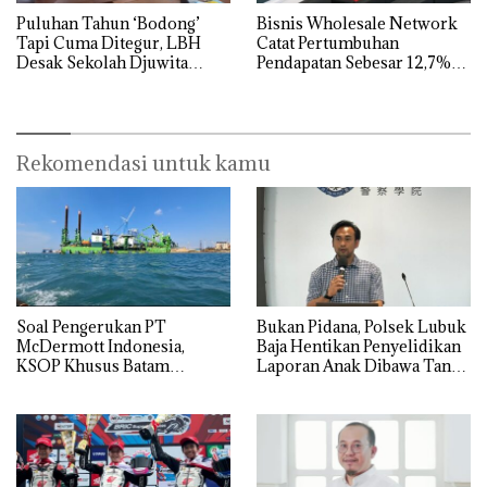
Puluhan Tahun ‘Bodong’
Bisnis Wholesale Network
Tapi Cuma Ditegur, LBH
Catat Pertumbuhan
Desak Sekolah Djuwita
Pendapatan Sebesar 12,7%
Batam Segera Ditutup!
Secara Tahunan
Rekomendasi untuk kamu
‎Soal Pengerukan PT
Bukan Pidana, Polsek Lubuk
McDermott Indonesia,
Baja Hentikan Penyelidikan
KSOP Khusus Batam
Laporan Anak Dibawa Tanpa
Tegaskan Perizinan Ada di
Izin: Murni Sengketa Hak
BP Batam
Asuh!