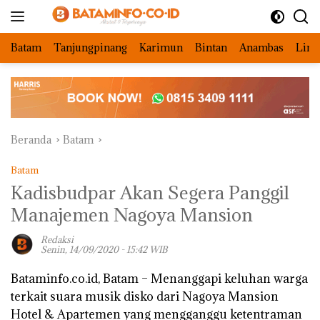
Langsung
ke
konten
Batam
Tanjungpinang
Karimun
Bintan
Anambas
Ling
Beranda
Batam
Batam
Kadisbudpar Akan Segera Panggil
Manajemen Nagoya Mansion
Redaksi
Senin, 14/09/2020 - 15:42 WIB
Bataminfo.co.id, Batam –
Menanggapi keluhan warga
terkait suara musik disko dari Nagoya Mansion
Hotel & Apartemen yang mengganggu ketentraman