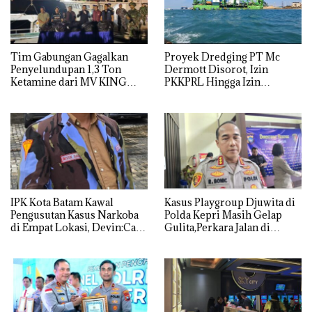
Tim Gabungan Gagalkan
Proyek Dredging PT Mc
Penyelundupan 1,3 Ton
Dermott Disorot, Izin
Ketamine dari MV KING
PKKPRL Hingga Izin
Lingkungan Dipertanyakan
IPK Kota Batam Kawal
Kasus Playgroup Djuwita di
Pengusutan Kasus Narkoba
Polda Kepri Masih Gelap
di Empat Lokasi, Devin:Cari
Gulita,Perkara Jalan di
dan Usut tuntas Siapa Aktor
Tempat
Utamanya