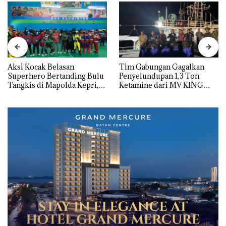
Aksi Kocak Belasan
Tim Gabungan Gagalkan
Superhero Bertanding Bulu
Penyelundupan 1,3 Ton
Tangkis di Mapolda Kepri,
Ketamine dari MV KING
Sambut HUT RI Ke-81