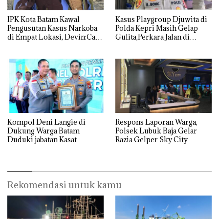
IPK Kota Batam Kawal
Kasus Playgroup Djuwita di
Pengusutan Kasus Narkoba
Polda Kepri Masih Gelap
di Empat Lokasi, Devin:Cari
Gulita,Perkara Jalan di
dan Usut tuntas Siapa Aktor
Tempat
Utamanya
Kompol Deni Langie di
Respons Laporan Warga,
Dukung Warga Batam
Polsek Lubuk Baja Gelar
Duduki jabatan Kasat
Razia Gelper Sky City
Reskrim Polresta Barelang
Rekomendasi untuk kamu