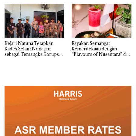
dengan Harga 2,5
Kejari Natuna Tetapkan
Rayakan Semangat
Kades Selaut Nonaktif
Kemerdekaan dengan
sebagai Tersangka Korupsi
“Flavours of Nusantara” di
APBDes, Negara Rugi Rp533
Grand Mercure Batam
Juta
Centre