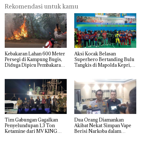
Rekomendasi untuk kamu
Kebakaran Lahan 600 Meter
Aksi Kocak Belasan
Persegi di Kampung Bugis,
Superhero Bertanding Bulu
Diduga Dipicu Pembakaran
Tangkis di Mapolda Kepri,
Sampah
Sambut HUT RI Ke-81
Tim Gabungan Gagalkan
Dua Orang Diamankan
Penyelundupan 1,3 Ton
Akibat Nekat Simpan Vape
Ketamine dari MV KING
Berisi Narkoba dalam
Kulkas, Kapolsek: Diedarkan