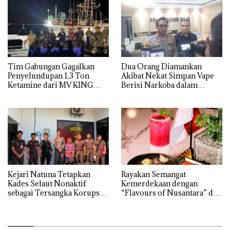
Tim Gabungan Gagalkan
Dua Orang Diamankan
Penyelundupan 1,3 Ton
Akibat Nekat Simpan Vape
Ketamine dari MV KING
Berisi Narkoba dalam
Kulkas, Kapolsek: Diedarkan
dengan Harga 2,5
Kejari Natuna Tetapkan
Rayakan Semangat
Kades Selaut Nonaktif
Kemerdekaan dengan
sebagai Tersangka Korupsi
“Flavours of Nusantara” di
APBDes, Negara Rugi Rp533
Grand Mercure Batam
Juta
Centre