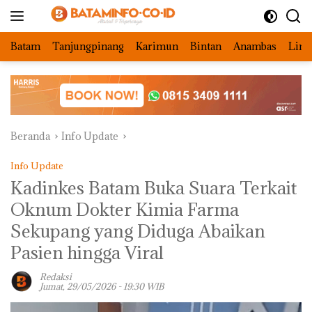
Langsung
ke
konten
Batam
Tanjungpinang
Karimun
Bintan
Anambas
Ling
Beranda
Info Update
Info Update
Kadinkes Batam Buka Suara Terkait
Oknum Dokter Kimia Farma
Sekupang yang Diduga Abaikan
Pasien hingga Viral
Redaksi
Jumat, 29/05/2026 - 19:30 WIB