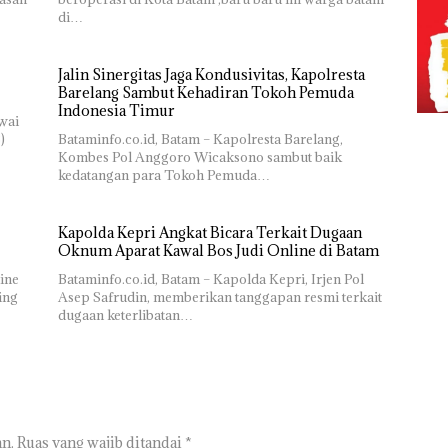
di…
Jalin Sinergitas Jaga Kondusivitas, Kapolresta
Barelang Sambut Kehadiran Tokoh Pemuda
Indonesia Timur
wai
)
Bataminfo.co.id, Batam – Kapolresta Barelang,
Kombes Pol Anggoro Wicaksono sambut baik
kedatangan para Tokoh Pemuda…
‎Kapolda Kepri Angkat Bicara Terkait Dugaan
Oknum Aparat Kawal Bos Judi Online di Batam
line
‎Bataminfo.co.id, Batam – Kapolda Kepri, Irjen Pol
ing
Asep Safrudin, memberikan tanggapan resmi terkait
dugaan keterlibatan…
n.
Ruas yang wajib ditandai
*