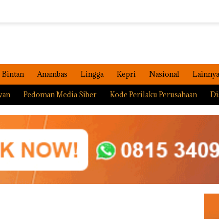
Bintan
Anambas
Lingga
Kepri
Nasional
Lainny
wan
Pedoman Media Siber
Kode Perilaku Perusahaan
Di