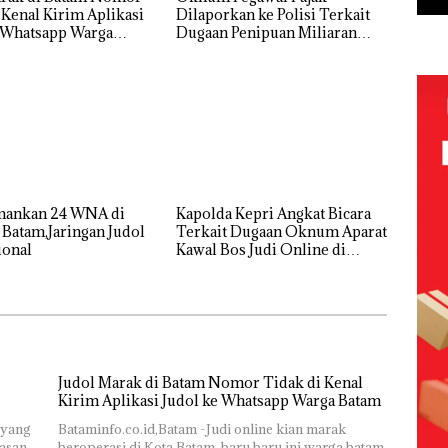
 Kenal Kirim Aplikasi
Dilaporkan ke Polisi Terkait
hatsapp Warga
Dugaan Penipuan Miliaran
Rupiah
Amankan 24 WNA di
‎Kapolda Kepri Angkat Bicara
 Batam,Jaringan Judol
Terkait Dugaan Oknum Aparat
ional
Kawal Bos Judi Online di
Batam
Judol Marak di Batam Nomor Tidak di Kenal
Kirim Aplikasi Judol ke Whatsapp Warga Batam
 yang
Bataminfo.co.id,Batam -Judi online kian marak
wasan
beroperasi di Kota Batam ,baru baru ini warga batam