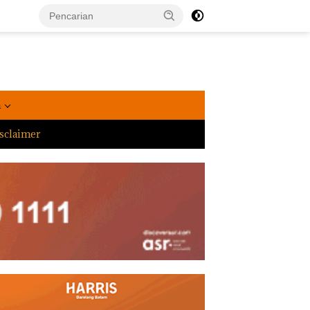
a
sclaimer