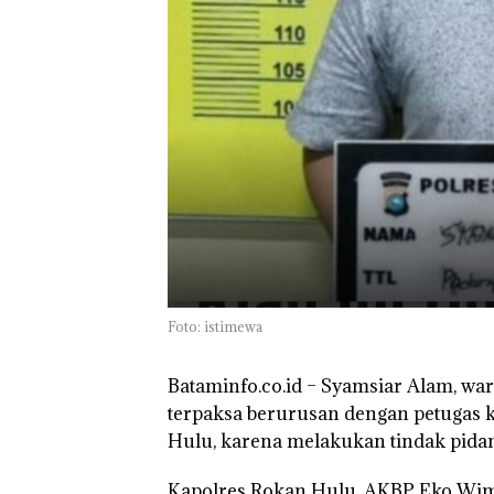
Foto: istimewa
Bataminfo.co.id
– Syamsiar Alam, war
terpaksa berurusan dengan petugas ke
Hulu, karena melakukan tindak pidan
Kapolres Rokan Hulu, AKBP Eko Wimp