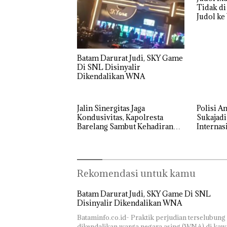
Tidak di
Judol ke W
Batam
Batam Darurat Judi, SKY Game
Di SNL Disinyalir
Dikendalikan WNA
Jalin Sinergitas Jaga
Polisi 
Kondusivitas, Kapolresta
Sukajadi
Barelang Sambut Kehadiran
Internas
Tokoh Pemuda Indonesia
Timur
Rekomendasi untuk kamu
Batam Darurat Judi, SKY Game Di SNL
Disinyalir Dikendalikan WNA
Bataminfo.co.id- Praktik perjudian terselubung
dikendalikan warga negara asing (WNA) di ka