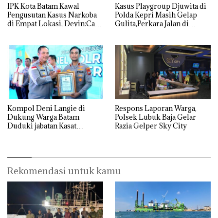
IPK Kota Batam Kawal
Kasus Playgroup Djuwita di
Pengusutan Kasus Narkoba
Polda Kepri Masih Gelap
di Empat Lokasi, Devin:Cari
Gulita,Perkara Jalan di
dan Usut tuntas Siapa Aktor
Tempat
Utamanya
Kompol Deni Langie di
Respons Laporan Warga,
Dukung Warga Batam
Polsek Lubuk Baja Gelar
Duduki jabatan Kasat
Razia Gelper Sky City
Reskrim Polresta Barelang
Rekomendasi untuk kamu