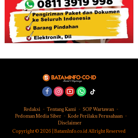
Redaksi
Tentang Kami
SOP Wartawan
Pedoman Media Siber
Kode Perilaku Perusahaan
Disclaimer
Copyright © 2026 | BatamInfo.co.id Allright Reserved