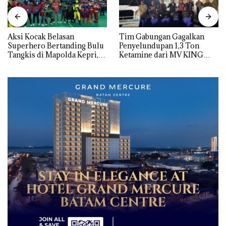
Aksi Kocak Belasan
Tim Gabungan Gagalkan
Superhero Bertanding Bulu
Penyelundupan 1,3 Ton
Tangkis di Mapolda Kepri,
Ketamine dari MV KING
Sambut HUT RI Ke-81