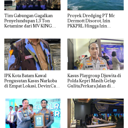
Tim Gabungan Gagalkan
Proyek Dredging PT Mc
Penyelundupan 1,3 Ton
Dermott Disorot, Izin
Ketamine dari MV KING
PKKPRL Hingga Izin
Lingkungan Dipertanyakan
IPK Kota Batam Kawal
Kasus Playgroup Djuwita di
Pengusutan Kasus Narkoba
Polda Kepri Masih Gelap
di Empat Lokasi, Devin:Cari
Gulita,Perkara Jalan di
dan Usut tuntas Siapa Aktor
Tempat
Utamanya