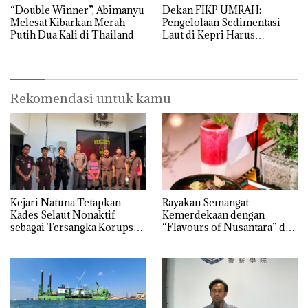
“Double Winner”, Abimanyu
Dekan FIKP UMRAH:
Melesat Kibarkan Merah
Pengelolaan Sedimentasi
Putih Dua Kali di Thailand
Laut di Kepri Harus
Dibuktikan Secara Ilmiah,
Jangan Sampai Bertentangan
dengan Konservasi
Rekomendasi untuk kamu
Kejari Natuna Tetapkan
Rayakan Semangat
Kades Selaut Nonaktif
Kemerdekaan dengan
sebagai Tersangka Korupsi
“Flavours of Nusantara” di
APBDes, Negara Rugi Rp533
Grand Mercure Batam
Juta
Centre