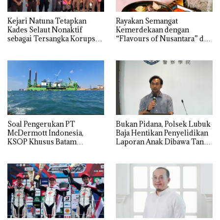
Kejari Natuna Tetapkan
Rayakan Semangat
Kades Selaut Nonaktif
Kemerdekaan dengan
sebagai Tersangka Korupsi
“Flavours of Nusantara” di
APBDes, Negara Rugi Rp533
Grand Mercure Batam
Juta
Centre
‎Soal Pengerukan PT
Bukan Pidana, Polsek Lubuk
McDermott Indonesia,
Baja Hentikan Penyelidikan
KSOP Khusus Batam
Laporan Anak Dibawa Tanpa
Tegaskan Perizinan Ada di
Izin: Murni Sengketa Hak
BP Batam
Asuh!