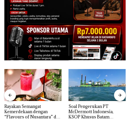
Rayakan Semangat
‎Soal Pengerukan PT
Kemerdekaan dengan
McDermott Indonesia,
“Flavours of Nusantara” di
KSOP Khusus Batam
Grand Mercure Batam
Tegaskan Perizinan Ada di
Centre
BP Batam