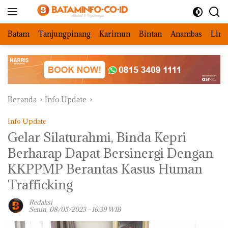
Langsung
ke
konten
Batam
Tanjungpinang
Karimun
Bintan
Anambas
Ling
Beranda
Info Update
Info Update
Gelar Silaturahmi, Binda Kepri
Berharap Dapat Bersinergi Dengan
KKPPMP Berantas Kasus Human
Trafficking
Redaksi
Senin, 08/05/2023 - 16:39 WIB