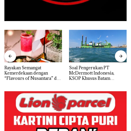
Rayakan Semangat
‎Soal Pengerukan PT
Kemerdekaan dengan
McDermott Indonesia,
“Flavours of Nusantara” di
KSOP Khusus Batam
Grand Mercure Batam
Tegaskan Perizinan Ada di
Centre
BP Batam