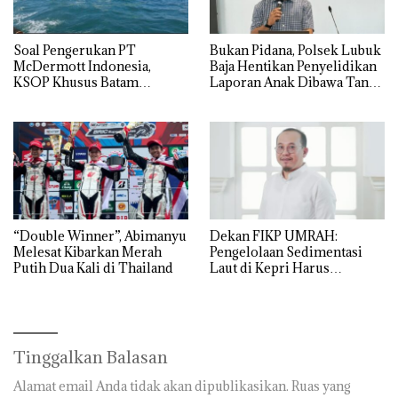
‎Soal Pengerukan PT
Bukan Pidana, Polsek Lubuk
McDermott Indonesia,
Baja Hentikan Penyelidikan
KSOP Khusus Batam
Laporan Anak Dibawa Tanpa
Tegaskan Perizinan Ada di
Izin: Murni Sengketa Hak
BP Batam
Asuh!
“Double Winner”, Abimanyu
Dekan FIKP UMRAH:
Melesat Kibarkan Merah
Pengelolaan Sedimentasi
Putih Dua Kali di Thailand
Laut di Kepri Harus
Dibuktikan Secara Ilmiah,
Jangan Sampai Bertentangan
dengan Konservasi
Tinggalkan Balasan
Alamat email Anda tidak akan dipublikasikan.
Ruas yang