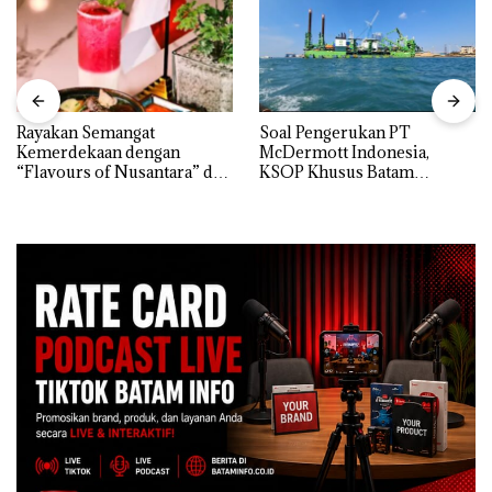
Rayakan Semangat
‎Soal Pengerukan PT
Kemerdekaan dengan
McDermott Indonesia,
“Flavours of Nusantara” di
KSOP Khusus Batam
Grand Mercure Batam
Tegaskan Perizinan Ada di
Centre
BP Batam