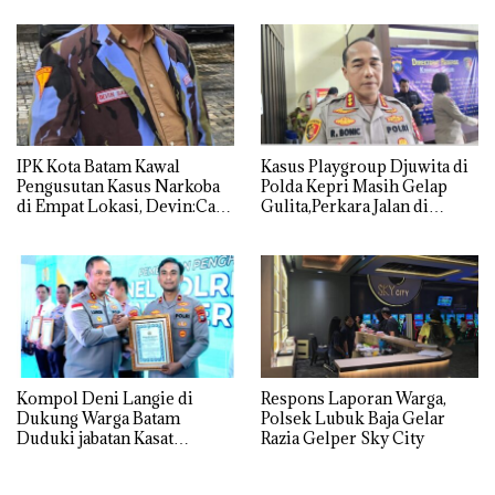
IPK Kota Batam Kawal
Kasus Playgroup Djuwita di
Pengusutan Kasus Narkoba
Polda Kepri Masih Gelap
di Empat Lokasi, Devin:Cari
Gulita,Perkara Jalan di
dan Usut tuntas Siapa Aktor
Tempat
Utamanya
Kompol Deni Langie di
Respons Laporan Warga,
Dukung Warga Batam
Polsek Lubuk Baja Gelar
Duduki jabatan Kasat
Razia Gelper Sky City
Reskrim Polresta Barelang