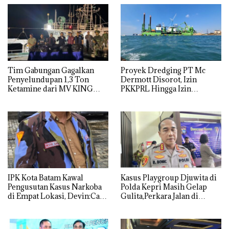
Tim Gabungan Gagalkan
Proyek Dredging PT Mc
Penyelundupan 1,3 Ton
Dermott Disorot, Izin
Ketamine dari MV KING
PKKPRL Hingga Izin
Lingkungan Dipertanyakan
IPK Kota Batam Kawal
Kasus Playgroup Djuwita di
Pengusutan Kasus Narkoba
Polda Kepri Masih Gelap
di Empat Lokasi, Devin:Cari
Gulita,Perkara Jalan di
dan Usut tuntas Siapa Aktor
Tempat
Utamanya