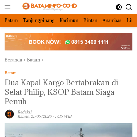
Langsung
ke
konten
Batam
Tanjungpinang
Karimun
Bintan
Anambas
Ling
Beranda
Batam
Batam
Dua Kapal Kargo Bertabrakan di
Selat Philip, KSOP Batam Siaga
Penuh
Redaksi
Kamis, 21/05/2026 - 17:15 WIB