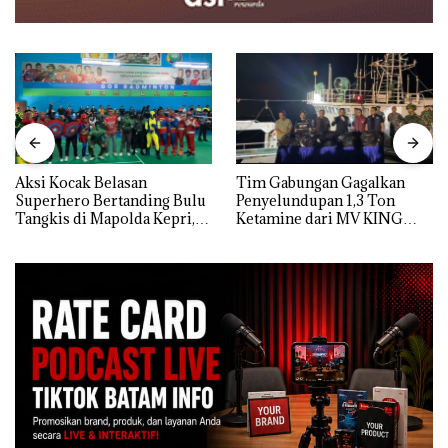
Aksi Kocak Belasan
Tim Gabungan Gagalkan
Superhero Bertanding Bulu
Penyelundupan 1,3 Ton
Tangkis di Mapolda Kepri,
Ketamine dari MV KING
Sambut HUT RI Ke-81