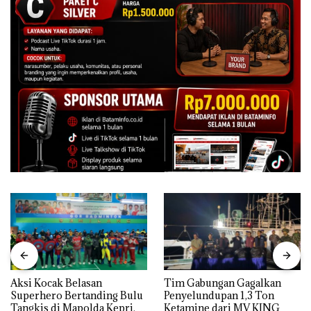
Aksi Kocak Belasan
Tim Gabungan Gagalkan
Superhero Bertanding Bulu
Penyelundupan 1,3 Ton
Tangkis di Mapolda Kepri,
Ketamine dari MV KING