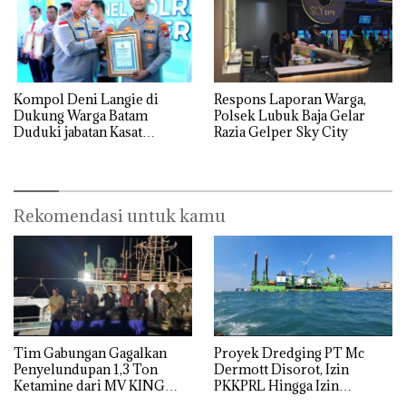
Kompol Deni Langie di
Respons Laporan Warga,
Dukung Warga Batam
Polsek Lubuk Baja Gelar
Duduki jabatan Kasat
Razia Gelper Sky City
Reskrim Polresta Barelang
Rekomendasi untuk kamu
Tim Gabungan Gagalkan
Proyek Dredging PT Mc
Penyelundupan 1,3 Ton
Dermott Disorot, Izin
Ketamine dari MV KING
PKKPRL Hingga Izin
Lingkungan Dipertanyakan