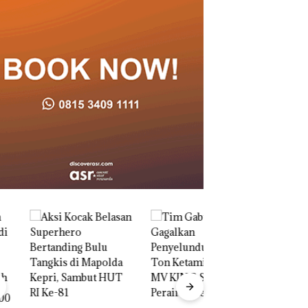
Dua Orang
Diamankan Akibat
Nekat Simpan Vap