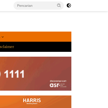
a
sclaimer