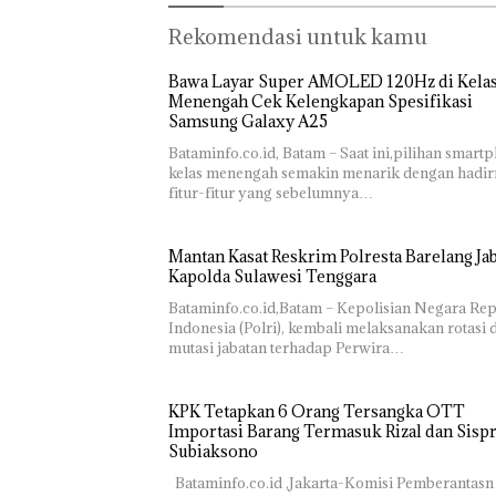
Rekomendasi untuk kamu
Bawa Layar Super AMOLED 120Hz di Kela
Menengah Cek Kelengkapan Spesifikasi
Samsung Galaxy A25
Bataminfo.co.id, Batam – Saat ini,pilihan smart
kelas menengah semakin menarik dengan hadi
fitur-fitur yang sebelumnya…
Mantan Kasat Reskrim Polresta Barelang Jab
Kapolda Sulawesi Tenggara
Bataminfo.co.id,Batam – Kepolisian Negara Re
Indonesia (Polri), kembali melaksanakan rotasi 
mutasi jabatan terhadap Perwira…
KPK Tetapkan 6 Orang Tersangka OTT
Importasi Barang Termasuk Rizal dan Sisp
Subiaksono
Bataminfo.co.id ,Jakarta-Komisi Pemberantasn