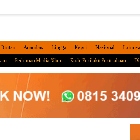
Bintan
Anambas
Lingga
Kepri
Nasional
Lainny
wan
Pedoman Media Siber
Kode Perilaku Perusahaan
Di