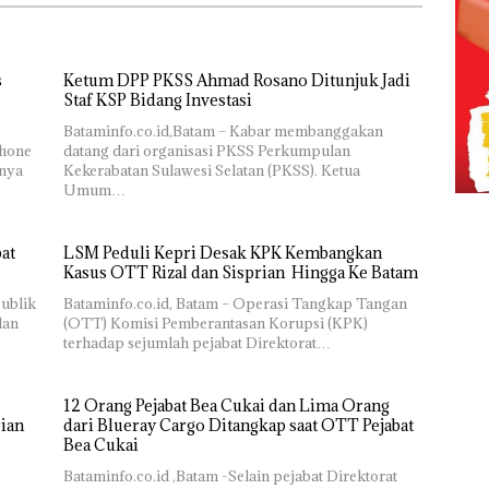
s
Ketum DPP PKSS Ahmad Rosano Ditunjuk Jadi
Staf KSP Bidang Investasi
Bataminfo.co.id,Batam – Kabar membanggakan
phone
datang dari organisasi PKSS Perkumpulan
rnya
Kekerabatan Sulawesi Selatan (PKSS). Ketua
Umum…
at
LSM Peduli Kepri Desak KPK Kembangkan
Kasus OTT Rizal dan Sisprian Hingga Ke Batam
publik
Bataminfo.co.id, Batam – Operasi Tangkap Tangan
dan
(OTT) Komisi Pemberantasan Korupsi (KPK)
terhadap sejumlah pejabat Direktorat…
12 Orang Pejabat Bea Cukai dan Lima Orang
rian
dari Blueray Cargo Ditangkap saat OTT Pejabat
Bea Cukai
Bataminfo.co.id ,Batam -Selain pejabat Direktorat