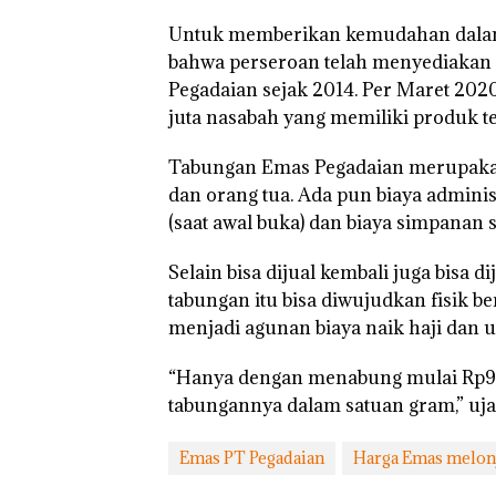
Untuk memberikan kemudahan dal
Kejari Natuna
Tetapkan Kades
bahwa perseroan telah menyediakan f
Selaut Nonakti
Pegadaian sejak 2014. Per Maret 2020
sebagai Tersan
juta nasabah yang memiliki produk te
Korupsi APBDe
Negara Rugi Rp
Juta
Tabungan Emas Pegadaian merupakan 
dan orang tua. Ada pun biaya admini
(saat awal buka) dan biaya simpanan
Selain bisa dijual kembali juga bisa
tabungan itu bisa diwujudkan fisik b
menjadi agunan biaya naik haji dan 
Tim
Dua Or
“Hanya dengan menabung mulai Rp9.
Gabungan
Diama
tabungannya dalam satuan gram,” ujar
Gagalkan
Akibat
Penyelundup
Simpan
an 1,3 Ton
Berisi
Emas PT Pegadaian
Harga Emas melon
Ketamine
Narko
dari MV
dalam