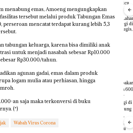
am menabung emas, Amoeng mengungkapkan
Rayakan Semangat
Kemerdekaan dengan
asilitas tersebut melalui produk Tabungan Emas
Kebakaran Lahan 600
f
“Flavours of
Meter Persegi di
, perseroan mencatat terdapat kurang lebih 5,3
Aksi
gka
Nusantara” di Grand
Kampung Bugis,
Sup
rsebut.
s,
Mercure Batam
Diduga Dipicu
Bert
533
Centre
Pembakaran Sampah
Tang
tabungan keluarga, karena bisa dimiliki anak
Kep
RI K
strasi untuk menjadi nasabah sebesar Rp10.000
 sebesar Rp30.000/tahun.
 dijadikan agunan gadai, emas dalam produk
erupa logam mulia atau perhiasan, hingga
umroh.
ang
Kejari
Rayakan
000-an saja maka terkonversi di buku
nkan
Natuna
Semangat
nya. (*)
 Nekat
Tetapkan
Kemerdekaa
 Vape
Kades Selaut
n dengan
Nonaktif
“Flavours of
jak
Wabah Virus Corona
ba
sebagai
Nusantara”
Tersangka
di Grand