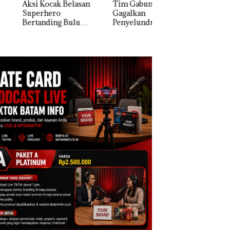
 Kocak Belasan
Tim Gabungan
Berisi Narkoba da
erhero
Gagalkan
Kulkas, Kapolsek:
anding Bulu
Penyelundupan 1,3
Diedarkan dengan
kis di Mapolda
Ton Ketamine dari
Harga 2,5
ri, Sambut HUT
MV KING SUN di
e-81