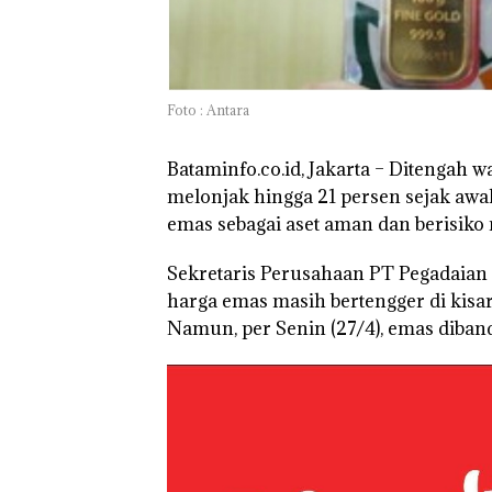
Bisnis Wholesa
Network Catat
Pertumbuhan
Pendapatan Seb
12,7% Secara
Tahunan
Foto : Antara
Bataminfo.co.id, Jakarta –
Ditengah wa
melonjak hingga 21 persen sejak awa
emas sebagai aset aman dan berisiko 
Sekretaris Perusahaan PT Pegadaia
harga emas masih bertengger di kisa
Namun, per Senin (27/4), emas diban