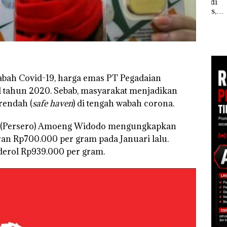
Meter Persegi di
le
Aksi
Kampung Bugis,
Sup
Perayaan Ulang
Diduga Dipicu
Bert
Tahun ke-24 HARRIS
Pembakaran Sampah
esar
Tang
Resort Waterfront
Kep
Batam Gelar
RI K
Giveaway Spesial dan
Diskon Menginap
24%
bah Covid-19, harga emas PT Pegadaian
l tahun 2020. Sebab, masyarakat menjadikan
rendah (
safe haven
) di tengah wabah corona.
n (Persero) Amoeng Widodo mengungkapkan
ran Rp700.000 per gram pada Januari lalu.
derol Rp939.000 per gram.