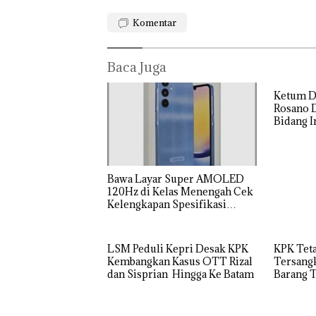
KING SUN
Kulkas,
Komentar
di Perairan
Kapols
Aksi Kocak
Diedar
Belasan
dengan
Superhero
Harga 2
Bertanding
Baca Juga
Bulu Tangkis
di Mapolda
Ketum D
Kepri,
Rosano D
Sambut HUT
Bidang I
RI Ke-81
Bawa Layar Super AMOLED
120Hz di Kelas Menengah Cek
Kelengkapan Spesifikasi
Samsung Galaxy A25
LSM Peduli Kepri Desak KPK
KPK Tet
Kembangkan Kasus OTT Rizal
Tersang
dan Sisprian Hingga Ke Batam
Barang T
Sisprian