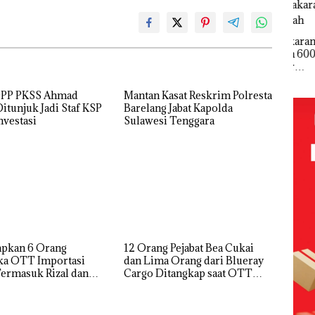
Korupsi
Mercure
ek:
APBDes,
Batam
Aksi
kan
Negara Rugi
Centre
Bela
Kebakaran
Rp533 Juta
Sup
Lahan 600
,5
Ber
Meter
Bulu
Persegi di
di 
Kampung
PP PKSS Ahmad
Mantan Kasat Reskrim Polresta
Kepr
Bugis,
itunjuk Jadi Staf KSP
Barelang Jabat Kapolda
Sam
Diduga
nvestasi
Sulawesi Tenggara
RI K
Dipicu
Pembakaran
Sampah
apkan 6 Orang
12 Orang Pejabat Bea Cukai
ka OTT Importasi
dan Lima Orang dari Blueray
ermasuk Rizal dan
Cargo Ditangkap saat OTT
 Subiaksono
Pejabat Bea Cukai