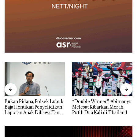
Bukan Pidana, Polsek Lubuk
“Double Winner”, Abimanyu
Baja Hentikan Penyelidikan
Melesat Kibarkan Merah
Laporan Anak Dibawa Tanpa
Putih Dua Kali di Thailand
Izin: Murni Sengketa Hak
Asuh!