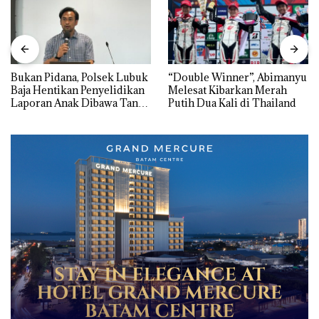
Bukan Pidana, Polsek Lubuk
“Double Winner”, Abimanyu
Baja Hentikan Penyelidikan
Melesat Kibarkan Merah
Laporan Anak Dibawa Tanpa
Putih Dua Kali di Thailand
Izin: Murni Sengketa Hak
Asuh!