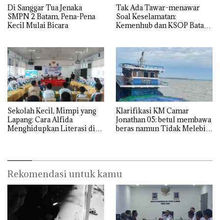
Di Sanggar Tua Jenaka
Tak Ada Tawar-menawar
SMPN 2 Batam, Pena-Pena
Soal Keselamatan:
Kecil Mulai Bicara
Kemenhub dan KSOP Batam
Perketat Kelaikan Kapal
Jelang Lebaran 2026
Sekolah Kecil, Mimpi yang
Klarifikasi KM Camar
Lapang: Cara Alfida
Jonathan 05: betul membawa
Menghidupkan Literasi di
beras namun Tidak Melebihi
SMPN 38 Batam
Muatan
Rekomendasi untuk kamu