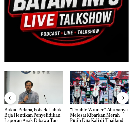
Bukan Pidana, Polsek Lubuk
“Double Winner”, Abimanyu
Baja Hentikan Penyelidikan
Melesat Kibarkan Merah
Laporan Anak Dibawa Tanpa
Putih Dua Kali di Thailand
Izin: Murni Sengketa Hak
Asuh!