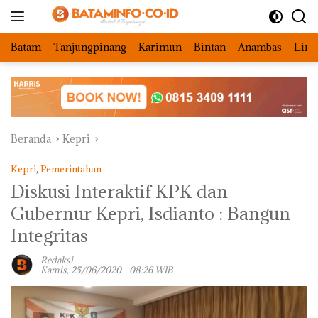
Langsung
ke
konten
Batam
Tanjungpinang
Karimun
Bintan
Anambas
Ling
Beranda
Kepri
Kepri
,
Pemerintahan
Diskusi Interaktif KPK dan
Gubernur Kepri, Isdianto : Bangun
Integritas
Redaksi
Kamis, 25/06/2020 - 08:26 WIB