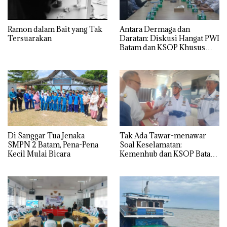
Ramon dalam Bait yang Tak
Antara Dermaga dan
Tersuarakan
Daratan: Diskusi Hangat PWI
Batam dan KSOP Khusus
Batam
Di Sanggar Tua Jenaka
Tak Ada Tawar-menawar
SMPN 2 Batam, Pena-Pena
Soal Keselamatan:
Kecil Mulai Bicara
Kemenhub dan KSOP Batam
Perketat Kelaikan Kapal
Jelang Lebaran 2026