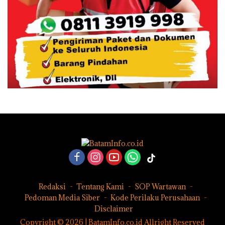
Redaksi
Tentang Kami
SOP Wartawan
Pedoman Media Siber
Kode Perilaku Perusahaan
Disclaimer
Copyright © 2026 | BatamInfo.co.id Allright Reserved