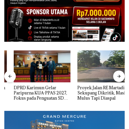
DPRD Karimun Gelar
Proyek Jalan RE Martadinata
Paripurna KUA-PPAS 2027,
Sekupang Dikritik, Masih
Fokus pada Penguatan SDM,
Mulus Tapi Diaspal
Infrastruktur, dan
Pertumbuhan Ekonomi