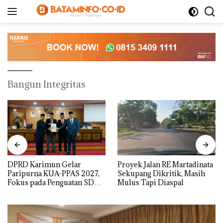
Langsung
ke
konten
Bangun Integritas
DPRD Karimun Gelar
Proyek Jalan RE Martadinata
Paripurna KUA-PPAS 2027,
Sekupang Dikritik, Masih
Fokus pada Penguatan SDM,
Mulus Tapi Diaspal
Infrastruktur, dan
Pertumbuhan Ekonomi