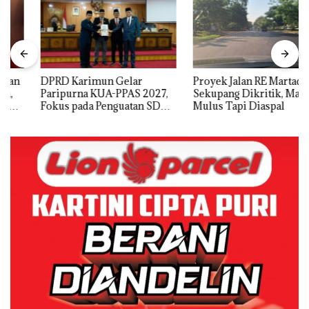
DPRD Karimun Gelar
Proyek Jalan RE Martadinata
Paripurna KUA-PPAS 2027,
Sekupang Dikritik, Masih
Fokus pada Penguatan SDM,
Mulus Tapi Diaspal
Infrastruktur, dan
Pertumbuhan Ekonomi