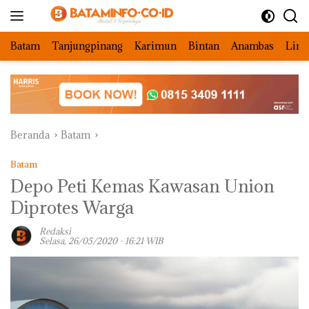
Langsung
ke
konten
Batam
Tanjungpinang
Karimun
Bintan
Anambas
Ling
Beranda
Batam
Batam
Depo Peti Kemas Kawasan Union
Diprotes Warga
Redaksi
Selasa, 26/05/2020 - 16:21 WIB