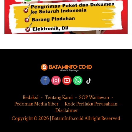
Redaksi
Tentang Kami
SOP Wartawan
Pedoman Media Siber
Kode Perilaku Perusahaan
Disclaimer
Copyright © 2026 | BatamInfo.co.id Allright Reserved