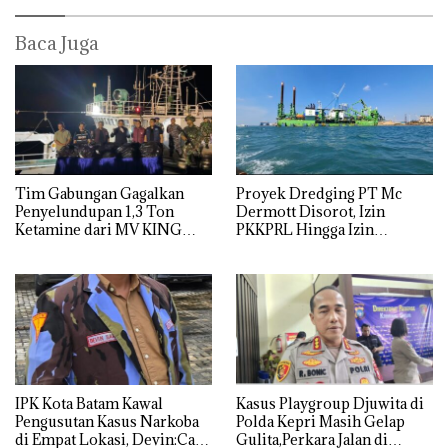
Baca Juga
Tim Gabungan Gagalkan
Proyek Dredging PT Mc
Penyelundupan 1,3 Ton
Dermott Disorot, Izin
Ketamine dari MV KING
PKKPRL Hingga Izin
Lingkungan Dipertanyakan
IPK Kota Batam Kawal
Kasus Playgroup Djuwita di
Pengusutan Kasus Narkoba
Polda Kepri Masih Gelap
di Empat Lokasi, Devin:Cari
Gulita,Perkara Jalan di