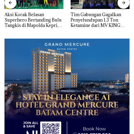
Aksi Kocak Belasan
Tim Gabungan Gagalkan
Superhero Bertanding Bulu
Penyelundupan 1,3 Ton
Tangkis di Mapolda Kepri,
Ketamine dari MV KING
Sambut HUT RI Ke-81