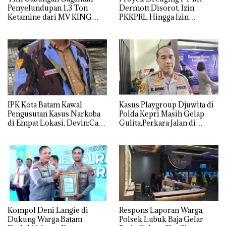
Penyelundupan 1,3 Ton
Dermott Disorot, Izin
Ketamine dari MV KING
PKKPRL Hingga Izin
Lingkungan Dipertanyakan
IPK Kota Batam Kawal
Kasus Playgroup Djuwita di
Pengusutan Kasus Narkoba
Polda Kepri Masih Gelap
di Empat Lokasi, Devin:Cari
Gulita,Perkara Jalan di
dan Usut tuntas Siapa Aktor
Tempat
Utamanya
Kompol Deni Langie di
Respons Laporan Warga,
Dukung Warga Batam
Polsek Lubuk Baja Gelar