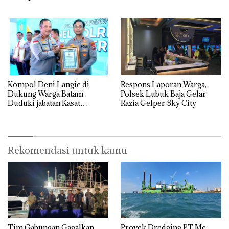
dan Usut tuntas Siapa Aktor
Tempat
Utamanya
Kompol Deni Langie di
Respons Laporan Warga,
Dukung Warga Batam
Polsek Lubuk Baja Gelar
Duduki jabatan Kasat
Razia Gelper Sky City
Reskrim Polresta Barelang
Rekomendasi untuk kamu
Tim Gabungan Gagalkan
Proyek Dredging PT Mc