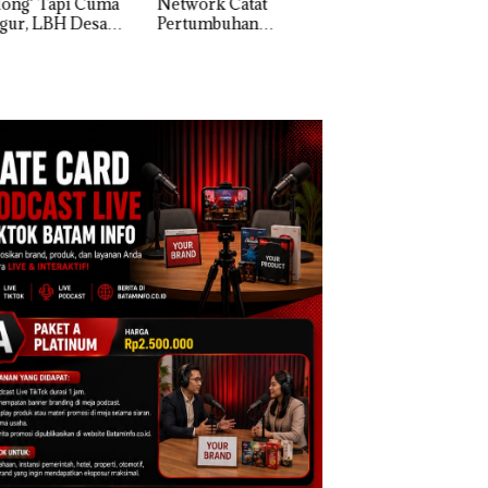
work Catat
Perayaan Ulang
tumbuhan
Tahun ke-24 HARRIS
apatan Sebesar
Resort Waterfront
% Secara
Batam Gelar
unan
Giveaway Spesial dan
Diskon Menginap
24%