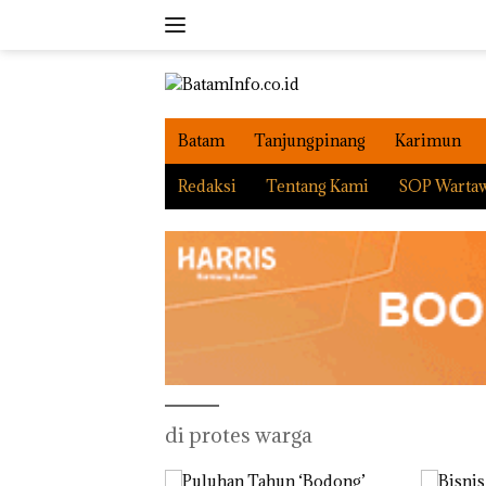
Langsung
ke
konten
Batam
Tanjungpinang
Karimun
Redaksi
Tentang Kami
SOP Warta
di protes warga