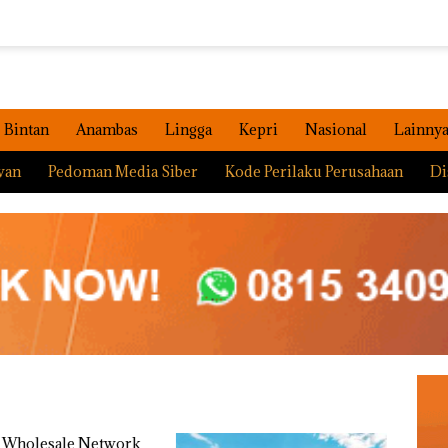
Bintan
Anambas
Lingga
Kepri
Nasional
Lainny
wan
Pedoman Media Siber
Kode Perilaku Perusahaan
Di