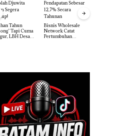
Carolein Dituntut 
Tahun Penjara di 
Batam
is Wholesale
work Catat
Perayaan Ulang
tumbuhan
Tahun ke-24 HARRIS
apatan Sebesar
Resort Waterfront
% Secara
Batam Gelar
unan
Giveaway Spesial dan
Diskon Menginap
24%