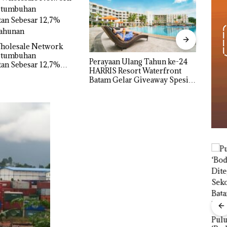
Aktif
Bero
 Ulang Tahun ke-24
Carolein Dituntut 3 Tahun
Mewa
Resort Waterfront
Penjara di PN Batam
lar Giveaway Spesial
kon Menginap 24%
bil
r di
Puluhan Tahun
Bisn