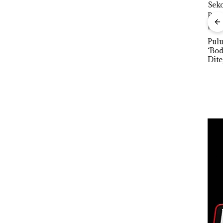
nline
Proyek Dredging PT
erasi
Mc Dermott Disorot,
Mewah
Izin PKKPRL Hingga
r
Puluhan Tahun
Bisn
Izin Lingkungan
‘Bodong’ Tapi Cuma
Net
Dipertanyakan
Ditegur, LBH Desak
Per
Sekolah Djuwita
Pend
Batam Segera
12,7
Ditutup!
Tah