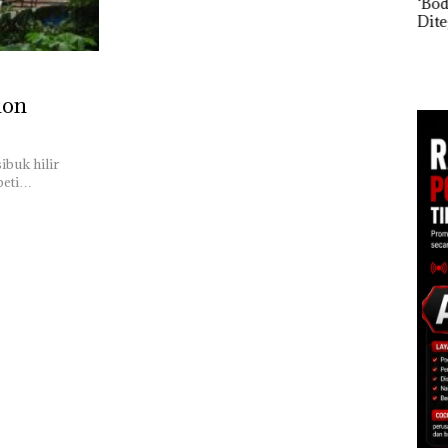
‘Bodong’ Tapi Cuma
Net
Ditegur, LBH Desak
Per
Akselerasi
Sekolah Djuwita
Pend
Transformasi TLKM
Batam Segera
12,7
30: Pendapatan,
Ditutup!
Tah
EBITDA, dan Laba
ion
Bersih Normalisasi
Telkom Tumbuh Kuat
di Paruh Pertama
2026
ibuk hilir
peti…