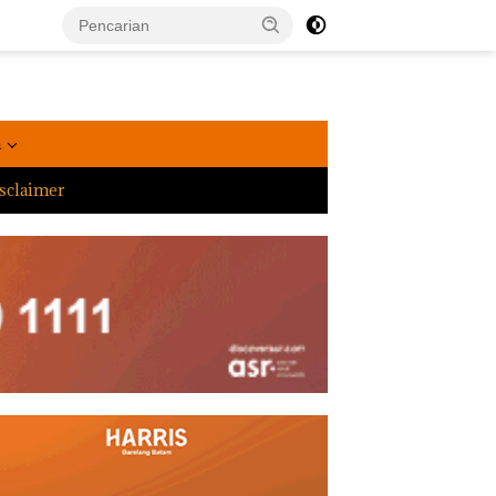
a
sclaimer