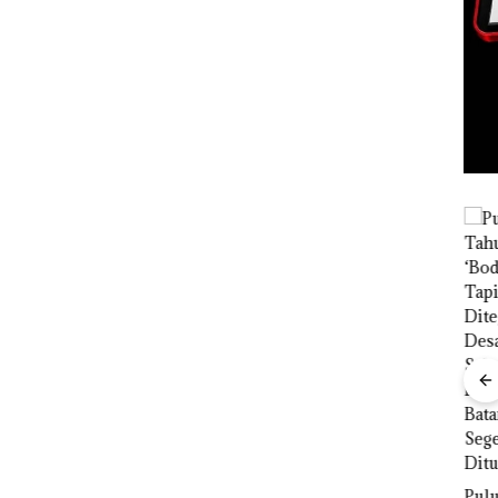
in
t 3
 di PN
Aktifitas Judi
Proyek
Bisn
Online di
Dredging PT
Who
Batam
Mc Dermott
Net
Puluhan