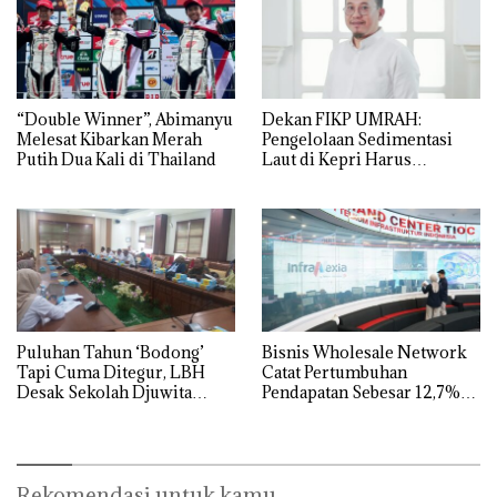
“Double Winner”, Abimanyu
Dekan FIKP UMRAH:
Melesat Kibarkan Merah
Pengelolaan Sedimentasi
Putih Dua Kali di Thailand
Laut di Kepri Harus
Dibuktikan Secara Ilmiah,
Jangan Sampai Bertentangan
dengan Konservasi
Puluhan Tahun ‘Bodong’
Bisnis Wholesale Network
Tapi Cuma Ditegur, LBH
Catat Pertumbuhan
Desak Sekolah Djuwita
Pendapatan Sebesar 12,7%
Batam Segera Ditutup!
Secara Tahunan
Rekomendasi untuk kamu