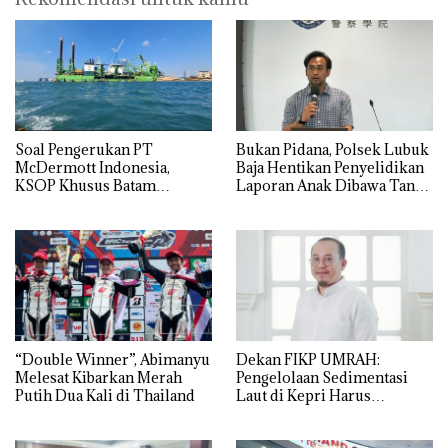
‎Soal Pengerukan PT
Bukan Pidana, Polsek Lubuk
McDermott Indonesia,
Baja Hentikan Penyelidikan
KSOP Khusus Batam
Laporan Anak Dibawa Tanpa
Tegaskan Perizinan Ada di
Izin: Murni Sengketa Hak
BP Batam
Asuh!
“Double Winner”, Abimanyu
Dekan FIKP UMRAH:
Melesat Kibarkan Merah
Pengelolaan Sedimentasi
Putih Dua Kali di Thailand
Laut di Kepri Harus
Dibuktikan Secara Ilmiah,
Jangan Sampai Bertentangan