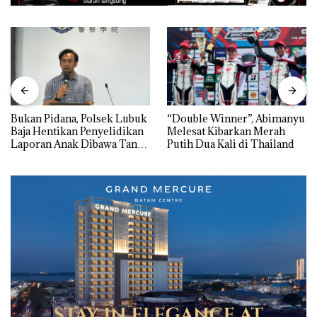
Bukan Pidana, Polsek Lubuk
“Double Winner”, Abimanyu
Baja Hentikan Penyelidikan
Melesat Kibarkan Merah
Laporan Anak Dibawa Tanpa
Putih Dua Kali di Thailand
Izin: Murni Sengketa Hak
Asuh!