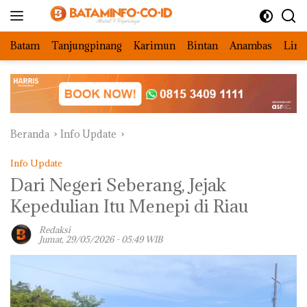
Langsung
ke
konten
Batam
Tanjungpinang
Karimun
Bintan
Anambas
Ling
Beranda
Info Update
Info Update
Dari Negeri Seberang, Jejak
Kepedulian Itu Menepi di Riau
Redaksi
Jumat, 29/05/2026 - 05:49 WIB