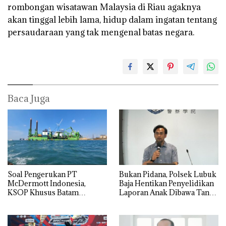
rombongan wisatawan Malaysia di Riau agaknya
akan tinggal lebih lama, hidup dalam ingatan tentang
persaudaraan yang tak mengenal batas negara.
Baca Juga
‎Soal Pengerukan PT
Bukan Pidana, Polsek Lubuk
McDermott Indonesia,
Baja Hentikan Penyelidikan
KSOP Khusus Batam
Laporan Anak Dibawa Tanpa
Tegaskan Perizinan Ada di
Izin: Murni Sengketa Hak
BP Batam
Asuh!