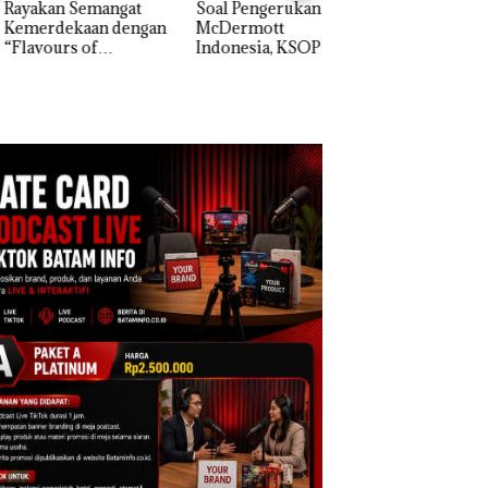
akan Semangat
‎Soal Pengerukan PT
erdekaan dengan
McDermott
Bukan Pidana, Pol
vours of
Indonesia, KSOP
Lubuk Baja Hentik
ntara” di Grand
Khusus Batam
Penyelidikan Lap
cure Batam
Tegaskan Perizinan
Anak Dibawa Tanp
tre
Ada di BP Batam
Izin: Murni Sengke
Hak Asuh!