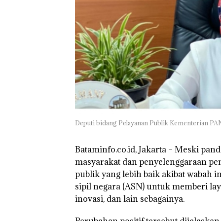
TNI AL Gagalk
Penyelundupan 
Ton Pasir Tima
Ilegal di Lingga,
Disembunyikan
Bawah Keramb
untuk Diselun
ke Malaysia
Deputi bidang Pelayanan Publik Kementerian PANR
Bataminfo.co.id, Jakarta
– Meski pand
masyarakat dan penyelenggaraan pe
publik yang lebih baik akibat wabah i
sipil negara (ASN) untuk memberi la
inovasi, dan lain sebagainya.