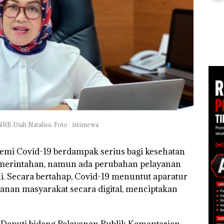
Ray
di Batam
Kem
Kejari Natuna
“Fla
Tetapkan Kades
an
Nusa
Selaut Nonaktif
1,6
Mer
sebagai Tersangka
h
Cen
Korupsi APBDes,
Negara Rugi Rp533
 di
Juta
ah
dupkan
B Diah Natalisa. Foto : istimewa
emi Covid-19 berdampak serius bagi kesehatan
merintahan, namun ada perubahan pelayanan
ni. Secara bertahap, Covid-19 menuntut aparatur
yanan masyarakat secara digital, menciptakan