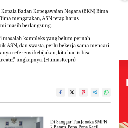
Abimanyu
Ray
Melesat
n Kepala Badan Kepegawaian Negara (BKN) Bima
Sem
Kejari
Kibarkan
Kem
Natuna
 Bima mengatakan, ASN tetap harus
Merah Putih
n d
Tetapkan
Dua Kali di
mi masih berlangsung.
“Fla
Kades Selaut
Thailand
Nus
Nonaktif
Baja
di G
Dekan FIKP
sebagai
i masalah kompleks yang belum pernah
an
Mer
UMRAH:
Tersangka
idikan
ik ASN, dan swasta, perlu bekerja sama mencari
Bat
Pengelolaan
Korupsi
n
Cen
anya referensi kebijakan, kita harus bisa
Sedimentasi
APBDes,
ibawa
Laut di Kepri
Negara Rugi
reatif,” ungkapnya. (HumasKepri)
zin:
Harus
Rp533 Juta
Dibuktikan
ta
Secara
uh!
Ilmiah,
Jangan
Sampai
Bertentangan
dengan
Konservasi
Di Sanggar Tua Jenaka SMPN
2 Batam, Pena-Pena Kecil