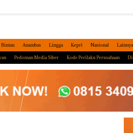
Bintan
Anambas
Lingga
Kepri
Nasional
Lainny
wan
Pedoman Media Siber
Kode Perilaku Perusahaan
Di