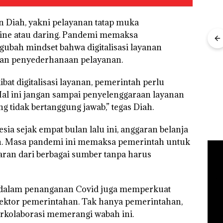
n Diah, yakni pelayanan tatap muka
”,
line atau daring. Pandemi memaksa
sat
ubah mindset bahwa digitalisasi layanan
 Putih
Ray
iland
dan penyederhanaan pelayanan.
Kem
Kejari Natuna
“Fla
Tetapkan Kades
Dekan FIKP UMRAH:
Nusa
Selaut Nonaktif
bat digitalisasi layanan, pemerintah perlu
Pengelolaan
Mer
sebagai Tersangka
Sedimentasi Laut di
al ini jangan sampai penyelenggaraan layanan
Cen
Korupsi APBDes,
Kepri Harus
g tidak bertanggung jawab,” tegas Diah.
Negara Rugi Rp533
Dibuktikan Secara
Juta
Ilmiah, Jangan Sampai
Bertentangan dengan
a sejak empat bulan lalu ini, anggaran belanja
Konservasi
n. Masa pandemi ini memaksa pemerintah untuk
aran dari berbagai sumber tanpa harus
 dalam penanganan Covid juga memperkuat
 sektor pemerintahan. Tak hanya pemerintahan,
erkolaborasi memerangi wabah ini.