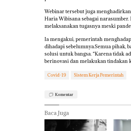
Rayakan
Webinar tersebut juga menghadirka
Semangat
Kemerdekaa
Haria Wibisana sebagai narasumber.
‎Soal
Bukan
n dengan
Pengerukan
Pidana,
melaksanakan tugasnya meski pande
“Flavours of
PT
Polsek
Nusantara”
McDermott
Lubuk 
di Grand
Ia mengakui, pemerintah menghadap
Indonesia,
Hentik
Mercure
KSOP
Penyel
dihadapi sebelumnya.Semua pihak, ba
Batam
Khusus
Lapora
Centre
solusi untuk bangsa. “Karena tidak ad
Batam
Anak D
berinovasi dan melakukan tindakan k
Tegaskan
Tanpa I
Perizinan
Murni
Ada di BP
Sengke
Covid-19
Sistem Kerja Pemerintah
Batam
Hak As
Komentar
Baca Juga