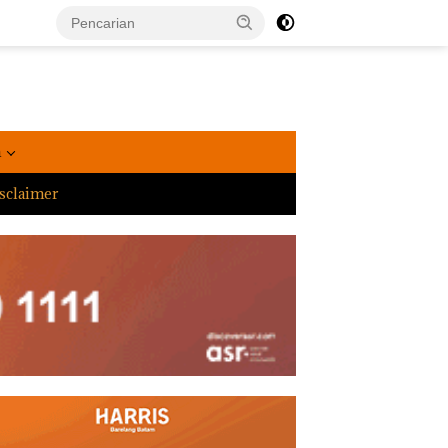
a
sclaimer