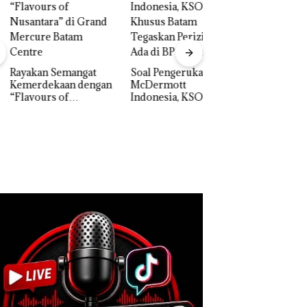
akan Semangat
‎Soal Pengerukan PT
erdekaan dengan
McDermott
Bukan Pidana, Pol
vours of
Indonesia, KSOP
Lubuk Baja Hentik
ntara” di Grand
Khusus Batam
Penyelidikan Lap
cure Batam
Tegaskan Perizinan
Anak Dibawa Tanp
tre
Ada di BP Batam
Izin: Murni Sengke
Hak Asuh!