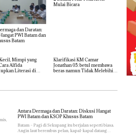
Mulai Bicara
ermaga dan Daratan:
 Hangat PWI Batam dan
usus Batam
Kecil, Mimpi yang
Klarifikasi KM Camar
Cara Alfida
Jonathan 05: betul membawa
pkan Literasi di
beras namun Tidak Melebihi
 Batam
Muatan
Antara Dermaga dan Daratan: Diskusi Hangat
PWI Batam dan KSOP Khusus Batam
mis,
Batam – Pagi di Sekupang itu berjalan seperti biasa.
Angin laut berembus pelan, kapal-kapal datang…