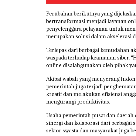
Perubahan berikutnya yang dijelaska
“Double Winner
bertransformasi menjadi layanan on
Abimanyu Mele
penyelenggara pelayanan untuk meng
Kibarkan Merah
Dua Kali di Tha
merupakan solusi dalam akselerasi 
Terlepas dari berbagai kemudahan aki
waspada terhadap keamanan siber. “H
online disalahgunakan oleh pihak yan
Akibat wabah yang menyerang Indonesi
pemerintah juga terjadi penghemata
kreatif dan melakukan efisiensi angg
mengurangi produktivitas.
Usaha pemerintah pusat dan daerah
sinergi dan kolaborasi dari berbagai
sektor swasta dan masyarakat juga b