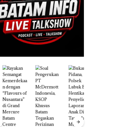
“Double
Winner”,