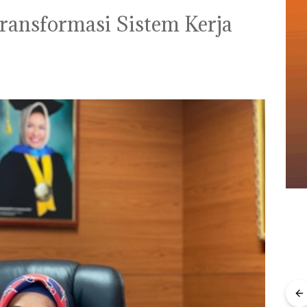
ansformasi Sistem Kerja
Menteri ATR Nusron
Wahid Sorot Skandal
Jual-Beli Kavling Laut