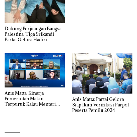
Dukung Perjuangan Bangsa
Palestina, Tiga Srikandi
Partai Gelora Hadiri
Konferensi Global Womens
Coalition for Quds and
Palestine di Istanbul
Anis Matta: Kinerja
Pemerintah Makin
Anis Matta: Partai Gelora
Terpuruk Kalau Menteri
Siap Ikuti Verifikasi Parpol
Sibuk Kampanye
Peserta Pemilu 2024