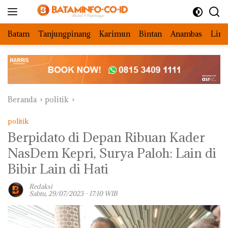
Langsung
ke
konten
Batam
Tanjungpinang
Karimun
Bintan
Anambas
Ling
Beranda
politik
politik
Berpidato di Depan Ribuan Kader
NasDem Kepri, Surya Paloh: Lain di
Bibir Lain di Hati
Redaksi
Sabtu, 29/07/2023 - 17:10 WIB