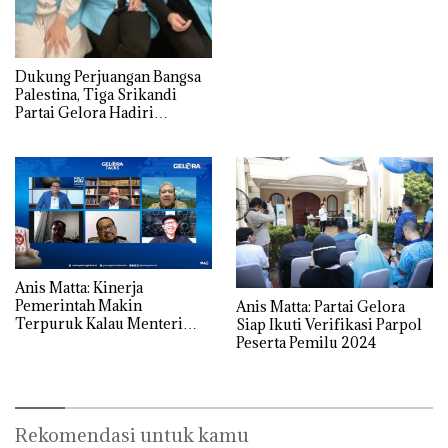
Dukung Perjuangan Bangsa
Palestina, Tiga Srikandi
Partai Gelora Hadiri
Konferensi Global Womens
Coalition for Quds and
Palestine di Istanbul
Anis Matta: Kinerja
Pemerintah Makin
Anis Matta: Partai Gelora
Terpuruk Kalau Menteri
Siap Ikuti Verifikasi Parpol
Sibuk Kampanye
Peserta Pemilu 2024
Rekomendasi untuk kamu