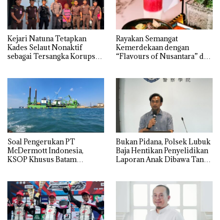
Kejari Natuna Tetapkan
Rayakan Semangat
Kades Selaut Nonaktif
Kemerdekaan dengan
sebagai Tersangka Korupsi
“Flavours of Nusantara” di
APBDes, Negara Rugi Rp533
Grand Mercure Batam
Juta
Centre
‎Soal Pengerukan PT
Bukan Pidana, Polsek Lubuk
McDermott Indonesia,
Baja Hentikan Penyelidikan
KSOP Khusus Batam
Laporan Anak Dibawa Tanpa
Tegaskan Perizinan Ada di
Izin: Murni Sengketa Hak
BP Batam
Asuh!