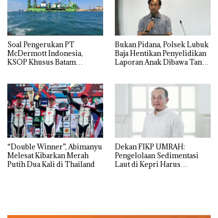
‎Soal Pengerukan PT
Bukan Pidana, Polsek Lubuk
McDermott Indonesia,
Baja Hentikan Penyelidikan
KSOP Khusus Batam
Laporan Anak Dibawa Tanpa
Tegaskan Perizinan Ada di
Izin: Murni Sengketa Hak
BP Batam
Asuh!
“Double Winner”, Abimanyu
Dekan FIKP UMRAH:
Melesat Kibarkan Merah
Pengelolaan Sedimentasi
Putih Dua Kali di Thailand
Laut di Kepri Harus
Dibuktikan Secara Ilmiah,
Jangan Sampai Bertentangan
dengan Konservasi