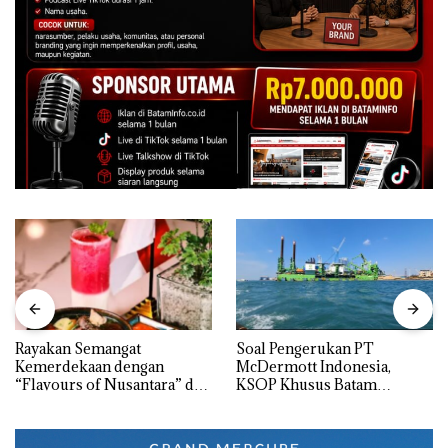
Rayakan Semangat
‎Soal Pengerukan PT
Kemerdekaan dengan
McDermott Indonesia,
“Flavours of Nusantara” di
KSOP Khusus Batam
Grand Mercure Batam
Tegaskan Perizinan Ada di
Centre
BP Batam