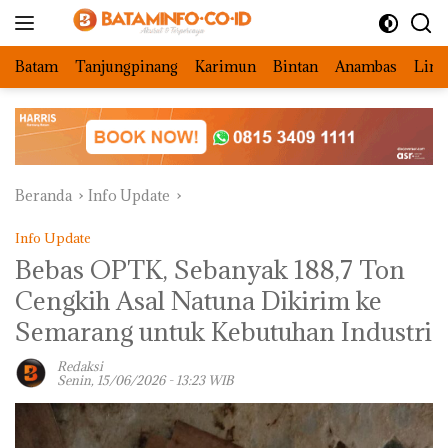
Langsung
ke
konten
Batam
Tanjungpinang
Karimun
Bintan
Anambas
Ling
Beranda
Info Update
Info Update
Bebas OPTK, Sebanyak 188,7 Ton
Cengkih Asal Natuna Dikirim ke
Semarang untuk Kebutuhan Industri
Redaksi
Senin, 15/06/2026 - 13:23 WIB