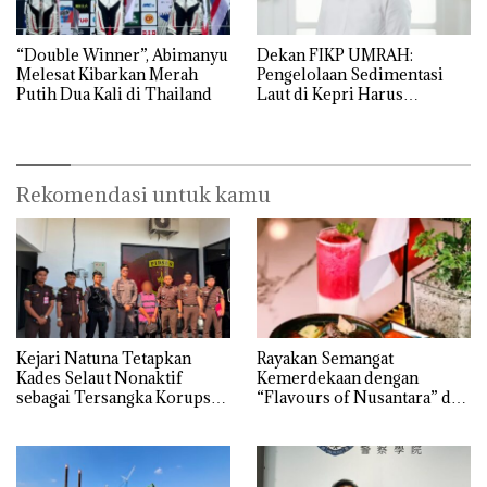
“Double Winner”, Abimanyu
Dekan FIKP UMRAH:
Melesat Kibarkan Merah
Pengelolaan Sedimentasi
Putih Dua Kali di Thailand
Laut di Kepri Harus
Dibuktikan Secara Ilmiah,
Jangan Sampai Bertentangan
dengan Konservasi
Rekomendasi untuk kamu
Kejari Natuna Tetapkan
Rayakan Semangat
Kades Selaut Nonaktif
Kemerdekaan dengan
sebagai Tersangka Korupsi
“Flavours of Nusantara” di
APBDes, Negara Rugi Rp533
Grand Mercure Batam
Juta
Centre