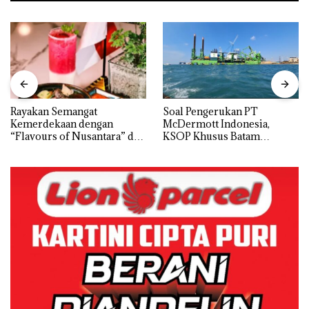
Rayakan Semangat
‎Soal Pengerukan PT
Kemerdekaan dengan
McDermott Indonesia,
“Flavours of Nusantara” di
KSOP Khusus Batam
Grand Mercure Batam
Tegaskan Perizinan Ada di
Centre
BP Batam