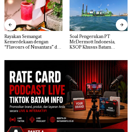
Rayakan Semangat
‎Soal Pengerukan PT
Kemerdekaan dengan
McDermott Indonesia,
“Flavours of Nusantara” di
KSOP Khusus Batam
Grand Mercure Batam
Tegaskan Perizinan Ada di
Centre
BP Batam