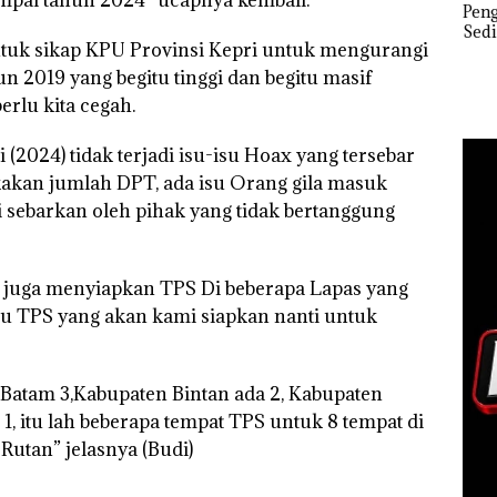
ARRIS
Tahun Penjara di PN
Abimanyu Melesat
Peng
ont
Batam
Kibarkan Merah Putih
Sedi
ntuk sikap KPU Provinsi Kepri untuk mengurangi
Dua Kali di Thailand
Kepr
al dan
Dibu
hun 2019 yang begitu tinggi dan begitu masif
ap
Ilmi
erlu kita cegah.
Bert
Kon
i (2024) tidak terjadi isu-isu Hoax yang tersebar
kakan jumlah DPT, ada isu Orang gila masuk
i sebarkan oleh pihak yang tidak bertanggung
i juga menyiapkan TPS Di beberapa Lapas yang
tau TPS yang akan kami siapkan nanti untuk
 Batam 3,Kabupaten Bintan ada 2, Kabupaten
, itu lah beberapa tempat TPS untuk 8 tempat di
utan” jelasnya (Budi)