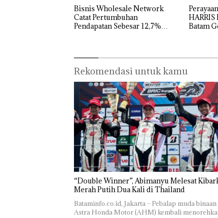
Bisnis Wholesale Network
Perayaan
Catat Pertumbuhan
HARRIS 
Pendapatan Sebesar 12,7%
Batam Ge
Secara Tahunan
dan Dis
Rekomendasi untuk kamu
“Double Winner”, Abimanyu Melesat Kibar
Merah Putih Dua Kali di Thailand
Bataminfo.co.id, Jakarta – Pebalap muda binaan
Astra Honda Motor (AHM) kembali menorehka