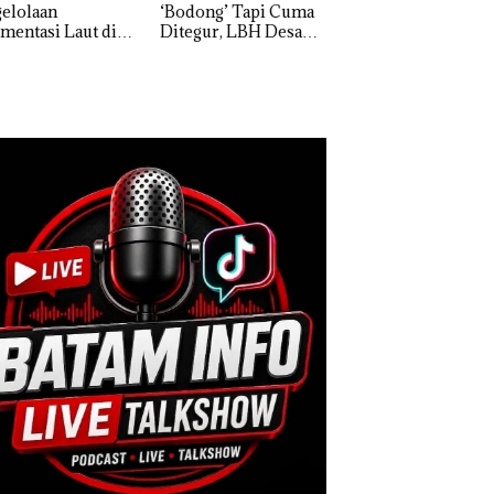
elolaan
‘Bodong’ Tapi Cuma
Network Catat
mentasi Laut di
Ditegur, LBH Desak
Pertumbuhan
i Harus
Sekolah Djuwita
Pendapatan Sebesa
ktikan Secara
Batam Segera
12,7% Secara
ah, Jangan Sampai
Ditutup!
Tahunan
entangan dengan
servasi