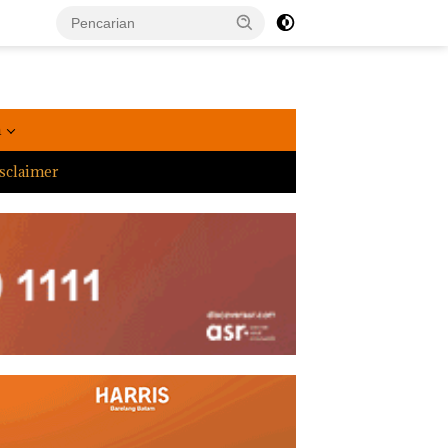
a
sclaimer