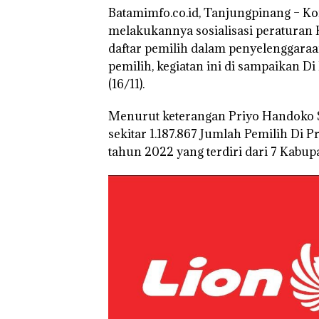
Batamimfo.co.id, Tanjungpinang – K
Masih Mulus Ta
Diaspal
melakukannya sosialisasi peratura
daftar pemilih dalam penyelenggara
pemilih, kegiatan ini di sampaikan D
(16/11).
Menurut keterangan Priyo Handoko 
sekitar 1.187.867 Jumlah Pemilih Di 
tahun 2022 yang terdiri dari 7 Kabup