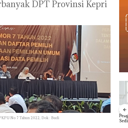
rbanyak DPT Provinsi Kepri
“Double Winner”,
Dek
Abimanyu Melesat
Peng
 PKPU No 7 Tahun 2022, Dok : Budi
Kibarkan Merah Putih
Sedi
Pemko Menaikkan
Dua Kali di Thailand
Kepr
tik,