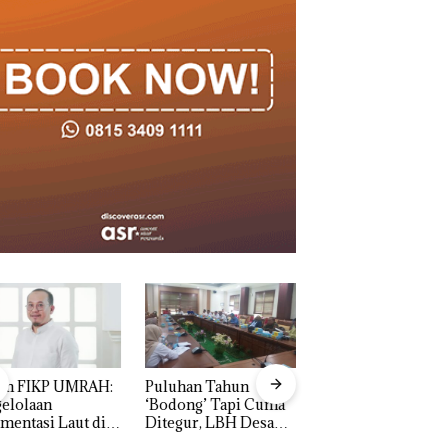
an FIKP UMRAH:
Puluhan Tahun
Bisnis Wholesale
elolaan
‘Bodong’ Tapi Cuma
Network Catat
mentasi Laut di
Ditegur, LBH Desak
Pertumbuhan
i Harus
Sekolah Djuwita
Pendapatan Sebesa