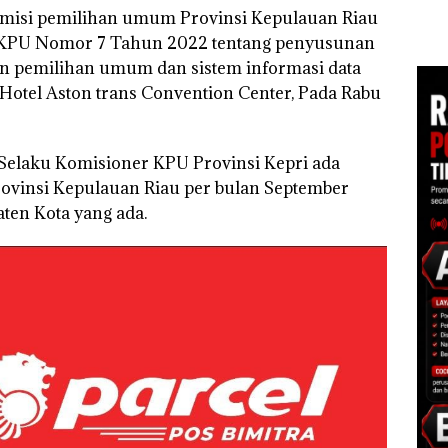
Target Pendapatan
Dibu
omisi pemilihan umum Provinsi Kepulauan Riau
pi
Daerah, Ekonomi
Ilmi
Batam Diproyeksikan
n KPU Nomor 7 Tahun 2022 tentang penyusunan
Bert
Tumbuh hingga 7,4
Kon
an pemilihan umum dan sistem informasi data
Persen
i Hotel Aston trans Convention Center, Pada Rabu
Selaku Komisioner KPU Provinsi Kepri ada
Provinsi Kepulauan Riau per bulan September
aten Kota yang ada.