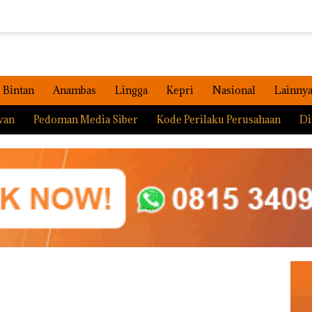
Bintan
Anambas
Lingga
Kepri
Nasional
Lainny
wan
Pedoman Media Siber
Kode Perilaku Perusahaan
Di