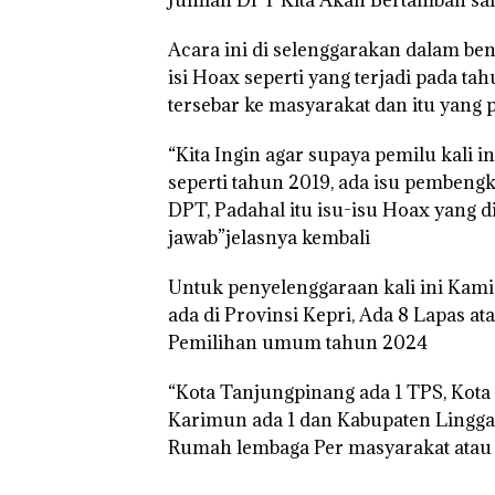
Tahun ke-24 H
Resort Waterfr
Acara ini di selenggarakan dalam be
Batam Gelar
Giveaway Spesi
isi Hoax seperti yang terjadi pada ta
Diskon Mengin
tersebar ke masyarakat dan itu yang p
24%
“Kita Ingin agar supaya pemilu kali in
seperti tahun 2019, ada isu pembeng
DPT, Padahal itu isu-isu Hoax yang d
jawab”jelasnya kembali
Untuk penyelenggaraan kali ini Kam
ada di Provinsi Kepri, Ada 8 Lapas a
Pemilihan umum tahun 2024
“Kota Tanjungpinang ada 1 TPS, Kota
Karimun ada 1 dan Kabupaten Lingga 1
Rumah lembaga Per masyarakat atau R