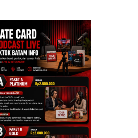
ktikan Secara
Batam Segera
12,7% Secara
ah, Jangan Sampai
Ditutup!
Tahunan
entangan dengan
servasi