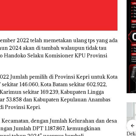
eptember 2022 telah memetakan ulang tps yang ada
hun 2024 akan di tambah walaupun tidak tau
yo Handoko Selaku Komisioner KPU Provinsi
22 Jumlah pemilih di Provinsi Kepri untuk Kota
ekitar 146.060, Kota Batam sekitar 602.922,
 Karimun sekitar 169.239, Kabupaten Lingga
kitar 53.858 dan Kabupaten Kepulauan Anambas
i Provinsi Kepri.
ah Kecamatan, dengan Jumlah Kelurahan dan desa
engan Jumlah DPT 1.187.867, kemungkinan
Carolein Dituntut 3
“Double Winner”,
Dek
mpai tahun 2024” ucapnya kembali.