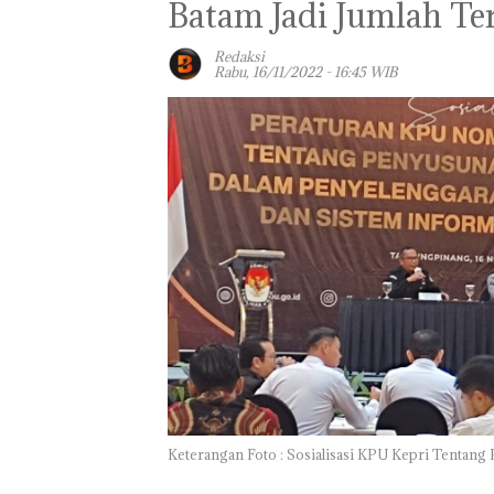
Batam Jadi Jumlah Te
Redaksi
Rabu, 16/11/2022 - 16:45 WIB
Proyek Jalan RE
Keterangan Foto : Sosialisasi KPU Kepri Tentang
Martadinata
Sekupang Dikri