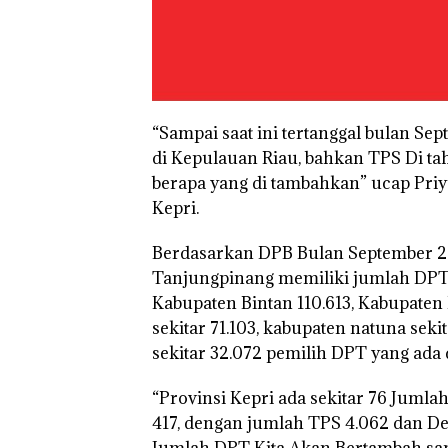
“Sampai saat ini tertanggal bulan S
di Kepulauan Riau, bahkan TPS Di ta
berapa yang di tambahkan” ucap Pri
Kepri.
Berdasarkan DPB Bulan September 20
Tanjungpinang memiliki jumlah DPT s
Kabupaten Bintan 110.613, Kabupaten
sekitar 71.103, kabupaten natuna se
sekitar 32.072 pemilih DPT yang ada d
“Provinsi Kepri ada sekitar 76 Juml
417, dengan jumlah TPS 4.062 dan D
Perayaan Ulang
Jumlah DPT Kita Akan Bertambah sa