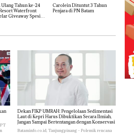
 Ulang Tahun ke-24
Carolein Dituntut 3 Tahun
Resort Waterfront
Penjara di PN Batam
lar Giveaway Spesial
kon Menginap 24%
kan
Dekan FIKP UMRAH: Pengelolaan Sedimentasi
Laut di Kepri Harus Dibuktikan Secara Ilmiah,
Jangan Sampai Bertentangan dengan Konservasi
 PT
n
Bataminfo.co.id, Tanjungpinang – Polemik rencana