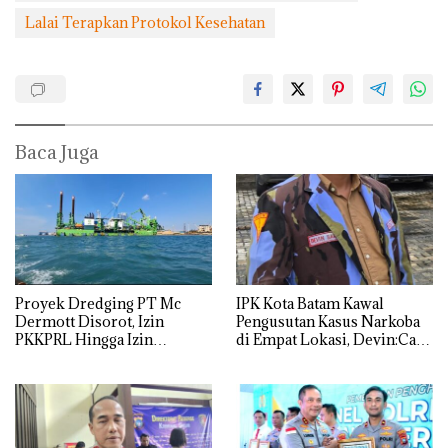
Lalai Terapkan Protokol Kesehatan
Baca Juga
Proyek Dredging PT Mc
IPK Kota Batam Kawal
Dermott Disorot, Izin
Pengusutan Kasus Narkoba
PKKPRL Hingga Izin
di Empat Lokasi, Devin:Cari
Lingkungan Dipertanyakan
dan Usut tuntas Siapa Aktor
Utamanya