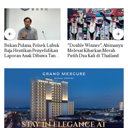
Bukan Pidana, Polsek Lubuk
“Double Winner”, Abimanyu
Baja Hentikan Penyelidikan
Melesat Kibarkan Merah
Laporan Anak Dibawa Tanpa
Putih Dua Kali di Thailand
Izin: Murni Sengketa Hak
Asuh!