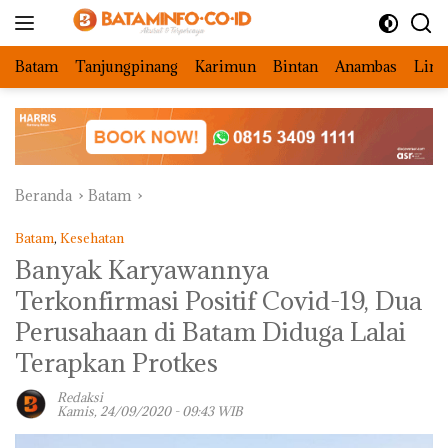
Langsung
ke
konten
Batam
Tanjungpinang
Karimun
Bintan
Anambas
Ling
Beranda
Batam
Batam
,
Kesehatan
Banyak Karyawannya
Terkonfirmasi Positif Covid-19, Dua
Perusahaan di Batam Diduga Lalai
Terapkan Protkes
Redaksi
Kamis, 24/09/2020 - 09:43 WIB