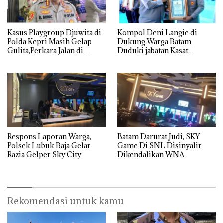
Kasus Playgroup Djuwita di
Kompol Deni Langie di
Polda Kepri Masih Gelap
Dukung Warga Batam
Gulita,Perkara Jalan di
Duduki jabatan Kasat
Tempat
Reskrim Polresta Barelang
Respons Laporan Warga,
Batam Darurat Judi, SKY
Polsek Lubuk Baja Gelar
Game Di SNL Disinyalir
Razia Gelper Sky City
Dikendalikan WNA
Rekomendasi untuk kamu