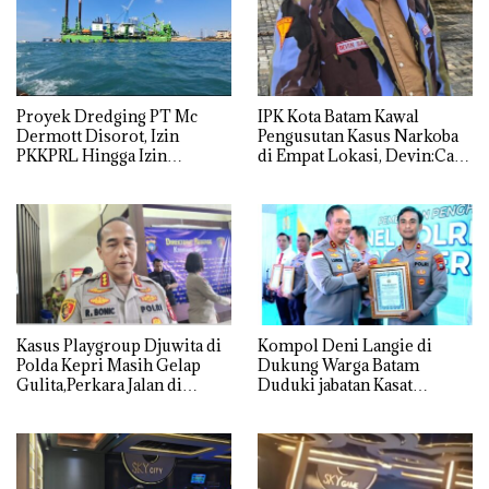
Proyek Dredging PT Mc
IPK Kota Batam Kawal
Dermott Disorot, Izin
Pengusutan Kasus Narkoba
PKKPRL Hingga Izin
di Empat Lokasi, Devin:Cari
Lingkungan Dipertanyakan
dan Usut tuntas Siapa Aktor
Utamanya
Kasus Playgroup Djuwita di
Kompol Deni Langie di
Polda Kepri Masih Gelap
Dukung Warga Batam
Gulita,Perkara Jalan di
Duduki jabatan Kasat
Tempat
Reskrim Polresta Barelang