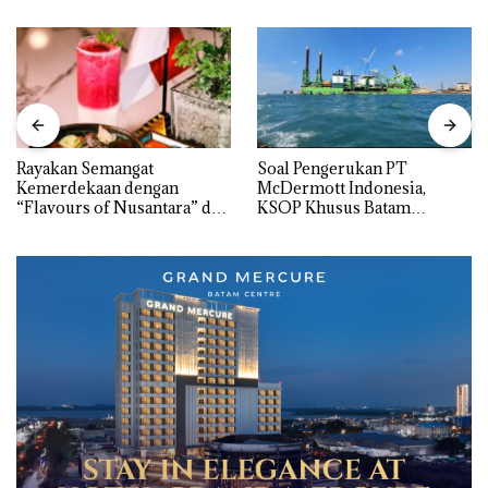
Rayakan Semangat
‎Soal Pengerukan PT
Kemerdekaan dengan
McDermott Indonesia,
“Flavours of Nusantara” di
KSOP Khusus Batam
Grand Mercure Batam
Tegaskan Perizinan Ada di
Centre
BP Batam