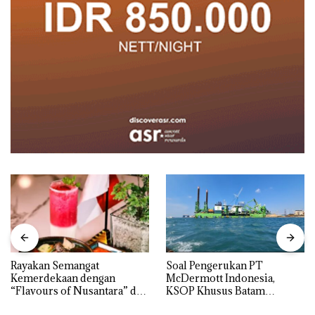
Rayakan Semangat
‎Soal Pengerukan PT
Kemerdekaan dengan
McDermott Indonesia,
“Flavours of Nusantara” di
KSOP Khusus Batam
Grand Mercure Batam
Tegaskan Perizinan Ada di