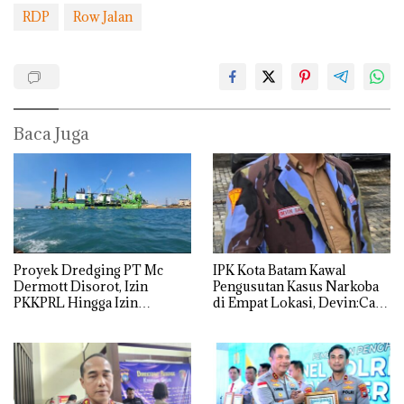
RDP
Row Jalan
Baca Juga
Proyek Dredging PT Mc
IPK Kota Batam Kawal
Dermott Disorot, Izin
Pengusutan Kasus Narkoba
PKKPRL Hingga Izin
di Empat Lokasi, Devin:Cari
Lingkungan Dipertanyakan
dan Usut tuntas Siapa Aktor
Utamanya