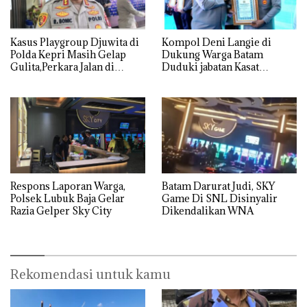
Kasus Playgroup Djuwita di
Kompol Deni Langie di
Polda Kepri Masih Gelap
Dukung Warga Batam
Gulita,Perkara Jalan di
Duduki jabatan Kasat
Tempat
Reskrim Polresta Barelang
Respons Laporan Warga,
Batam Darurat Judi, SKY
Polsek Lubuk Baja Gelar
Game Di SNL Disinyalir
Razia Gelper Sky City
Dikendalikan WNA
Rekomendasi untuk kamu