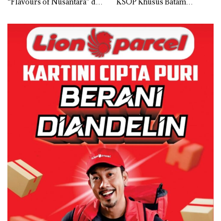
“Flavours of Nusantara” di
KSOP Khusus Batam
Grand Mercure Batam
Tegaskan Perizinan Ada di
Centre
BP Batam