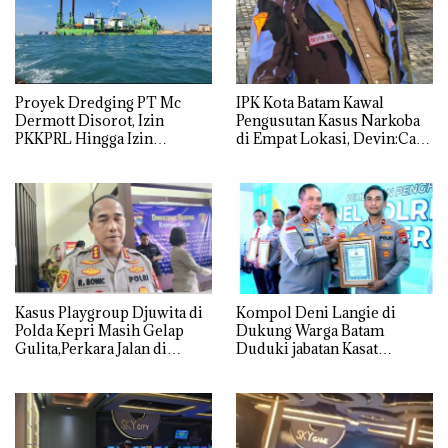
Proyek Dredging PT Mc
IPK Kota Batam Kawal
Dermott Disorot, Izin
Pengusutan Kasus Narkoba
PKKPRL Hingga Izin
di Empat Lokasi, Devin:Cari
Lingkungan Dipertanyakan
dan Usut tuntas Siapa Aktor
Utamanya
Kasus Playgroup Djuwita di
Kompol Deni Langie di
Polda Kepri Masih Gelap
Dukung Warga Batam
Gulita,Perkara Jalan di
Duduki jabatan Kasat
Tempat
Reskrim Polresta Barelang