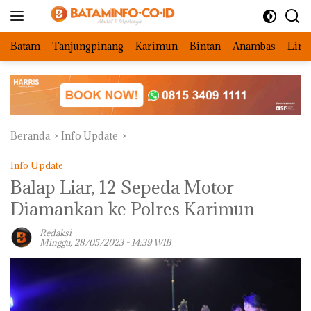
Langsung
ke
konten
Batam
Tanjungpinang
Karimun
Bintan
Anambas
Ling
Beranda
Info Update
Info Update
Balap Liar, 12 Sepeda Motor
Diamankan ke Polres Karimun
Redaksi
Minggu, 28/05/2023 - 14:39 WIB