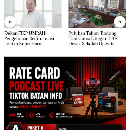
Dekan FIKP UMRAH:
Puluhan Tahun ‘Bodong’
Pengelolaan Sedimentasi
Tapi Cuma Ditegur, LBH
Laut di Kepri Harus
Desak Sekolah Djuwita
Dibuktikan Secara Ilmiah,
Batam Segera Ditutup!
Jangan Sampai Bertentangan
dengan Konservasi