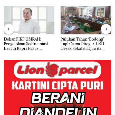
Dekan FIKP UMRAH:
Puluhan Tahun ‘Bodong’
Pengelolaan Sedimentasi
Tapi Cuma Ditegur, LBH
Laut di Kepri Harus
Desak Sekolah Djuwita
Dibuktikan Secara Ilmiah,
Batam Segera Ditutup!
Jangan Sampai Bertentangan
dengan Konservasi