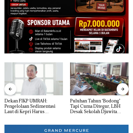
Dekan FIKP UMRAH:
Puluhan Tahun ‘Bodong’
Pengelolaan Sedimentasi
Tapi Cuma Ditegur, LBH
Laut di Kepri Harus
Desak Sekolah Djuwita
Dibuktikan Secara Ilmiah,
Batam Segera Ditutup!
Jangan Sampai Bertentangan
dengan Konservasi