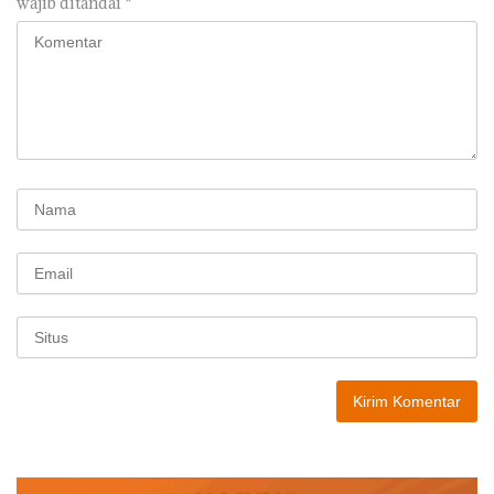
wajib ditandai
*