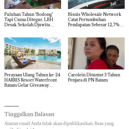
Puluhan Tahun ‘Bodong’
Bisnis Wholesale Network
Tapi Cuma Ditegur, LBH
Catat Pertumbuhan
Desak Sekolah Djuwita
Pendapatan Sebesar 12,7%
Batam Segera Ditutup!
Secara Tahunan
Perayaan Ulang Tahun ke-24
Carolein Dituntut 3 Tahun
HARRIS Resort Waterfront
Penjara di PN Batam
Batam Gelar Giveaway
Spesial dan Diskon
Menginap 24%
Tinggalkan Balasan
Alamat email Anda tidak akan dipublikasikan.
Ruas yang