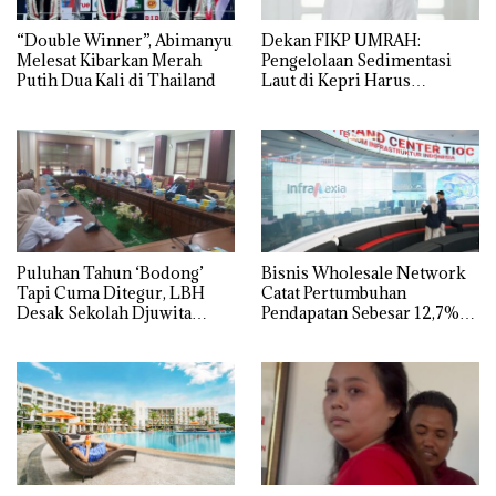
“Double Winner”, Abimanyu
Dekan FIKP UMRAH:
Melesat Kibarkan Merah
Pengelolaan Sedimentasi
Putih Dua Kali di Thailand
Laut di Kepri Harus
Dibuktikan Secara Ilmiah,
Jangan Sampai Bertentangan
dengan Konservasi
Puluhan Tahun ‘Bodong’
Bisnis Wholesale Network
Tapi Cuma Ditegur, LBH
Catat Pertumbuhan
Desak Sekolah Djuwita
Pendapatan Sebesar 12,7%
Batam Segera Ditutup!
Secara Tahunan