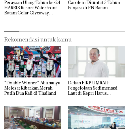
Perayaan Ulang Tahun ke-24
Carolein Dituntut 3 Tahun
HARRIS Resort Waterfront
Penjara di PN Batam
Batam Gelar Giveaway
Spesial dan Diskon
Menginap 24%
Rekomendasi untuk kamu
“Double Winner”, Abimanyu
Dekan FIKP UMRAH:
Melesat Kibarkan Merah
Pengelolaan Sedimentasi
Putih Dua Kali di Thailand
Laut di Kepri Harus
Dibuktikan Secara Ilmiah,
Jangan Sampai Bertentangan
dengan Konservasi