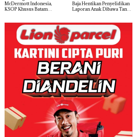
McDermott Indonesia,
Baja Hentikan Penyelidikan
KSOP Khusus Batam
Laporan Anak Dibawa Tanpa
Tegaskan Perizinan Ada di
Izin: Murni Sengketa Hak
BP Batam
Asuh!