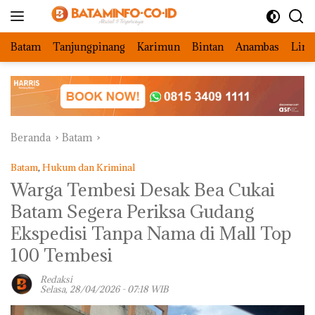
Langsung
ke
konten
Batam
Tanjungpinang
Karimun
Bintan
Anambas
Ling
Beranda
Batam
Batam
,
Hukum dan Kriminal
Warga Tembesi Desak Bea Cukai
Batam Segera Periksa Gudang
Ekspedisi Tanpa Nama di Mall Top
100 Tembesi
Redaksi
Selasa, 28/04/2026 - 07:18 WIB