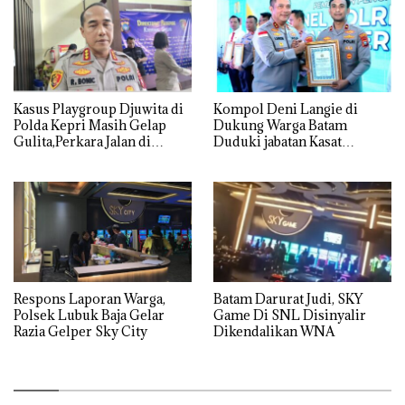
Kasus Playgroup Djuwita di
Kompol Deni Langie di
Polda Kepri Masih Gelap
Dukung Warga Batam
Gulita,Perkara Jalan di
Duduki jabatan Kasat
Tempat
Reskrim Polresta Barelang
Respons Laporan Warga,
Batam Darurat Judi, SKY
Polsek Lubuk Baja Gelar
Game Di SNL Disinyalir
Razia Gelper Sky City
Dikendalikan WNA