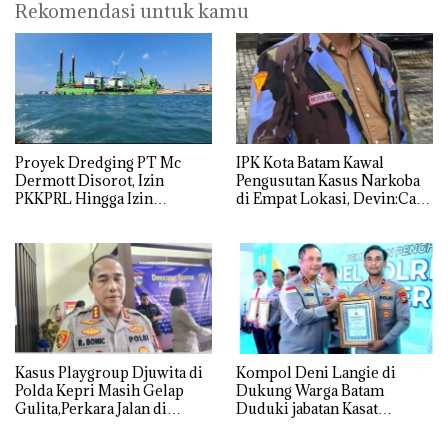
Rekomendasi untuk kamu
Proyek Dredging PT Mc
IPK Kota Batam Kawal
Dermott Disorot, Izin
Pengusutan Kasus Narkoba
PKKPRL Hingga Izin
di Empat Lokasi, Devin:Cari
Lingkungan Dipertanyakan
dan Usut tuntas Siapa Aktor
Utamanya
Kasus Playgroup Djuwita di
Kompol Deni Langie di
Polda Kepri Masih Gelap
Dukung Warga Batam
Gulita,Perkara Jalan di
Duduki jabatan Kasat
Tempat
Reskrim Polresta Barelang