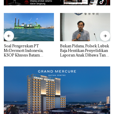
‎Soal Pengerukan PT
Bukan Pidana, Polsek Lubuk
McDermott Indonesia,
Baja Hentikan Penyelidikan
KSOP Khusus Batam
Laporan Anak Dibawa Tanpa
Tegaskan Perizinan Ada di
Izin: Murni Sengketa Hak
BP Batam
Asuh!