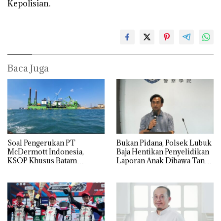
Kepolisian.
Baca Juga
‎Soal Pengerukan PT
Bukan Pidana, Polsek Lubuk
McDermott Indonesia,
Baja Hentikan Penyelidikan
KSOP Khusus Batam
Laporan Anak Dibawa Tanpa
Tegaskan Perizinan Ada di
Izin: Murni Sengketa Hak
BP Batam
Asuh!