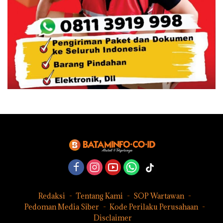
Redaksi
Tentang Kami
SOP Wartawan
Pedoman Media Siber
Kode Perilaku Perusahaan
Disclaimer