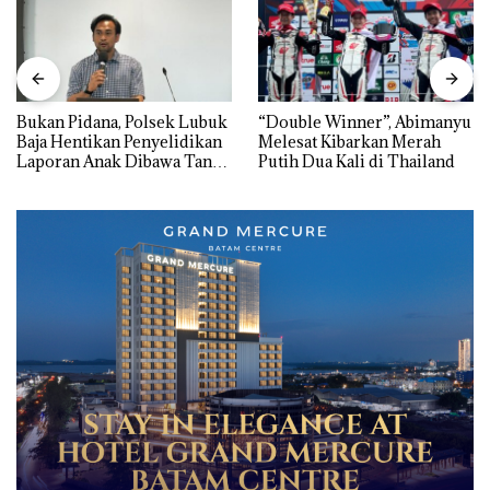
Bukan Pidana, Polsek Lubuk
“Double Winner”, Abimanyu
Baja Hentikan Penyelidikan
Melesat Kibarkan Merah
Laporan Anak Dibawa Tanpa
Putih Dua Kali di Thailand
Izin: Murni Sengketa Hak
Asuh!