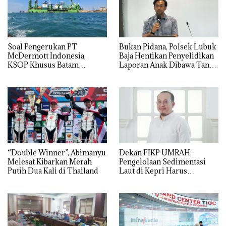
‎Soal Pengerukan PT
Bukan Pidana, Polsek Lubuk
McDermott Indonesia,
Baja Hentikan Penyelidikan
KSOP Khusus Batam
Laporan Anak Dibawa Tanpa
Tegaskan Perizinan Ada di
Izin: Murni Sengketa Hak
BP Batam
Asuh!
“Double Winner”, Abimanyu
Dekan FIKP UMRAH:
Melesat Kibarkan Merah
Pengelolaan Sedimentasi
Putih Dua Kali di Thailand
Laut di Kepri Harus
Dibuktikan Secara Ilmiah,
Jangan Sampai Bertentangan
dengan Konservasi