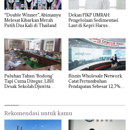
“Double Winner”, Abimanyu
Dekan FIKP UMRAH:
Melesat Kibarkan Merah
Pengelolaan Sedimentasi
Putih Dua Kali di Thailand
Laut di Kepri Harus
Dibuktikan Secara Ilmiah,
Jangan Sampai Bertentangan
dengan Konservasi
Puluhan Tahun ‘Bodong’
Bisnis Wholesale Network
Tapi Cuma Ditegur, LBH
Catat Pertumbuhan
Desak Sekolah Djuwita
Pendapatan Sebesar 12,7%
Batam Segera Ditutup!
Secara Tahunan
Rekomendasi untuk kamu