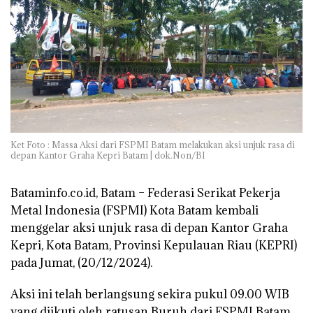
Ket Foto : Massa Aksi dari FSPMI Batam melakukan aksi unjuk rasa di
depan Kantor Graha Kepri Batam | dok.Non/BI
Bataminfo.co.id, Batam – Federasi Serikat Pekerja
Metal Indonesia (FSPMI) Kota Batam kembali
menggelar aksi unjuk rasa di depan Kantor Graha
Kepri, Kota Batam, Provinsi Kepulauan Riau (KEPRI)
pada Jumat, (20/12/2024).
Aksi ini telah berlangsung sekira pukul 09.00 WIB
yang diikuti oleh ratusan Buruh dari FSPMI Batam.