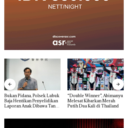
Bukan Pidana, Polsek Lubuk
“Double Winner”, Abimanyu
Baja Hentikan Penyelidikan
Melesat Kibarkan Merah
Laporan Anak Dibawa Tanpa
Putih Dua Kali di Thailand
Izin: Murni Sengketa Hak
Asuh!