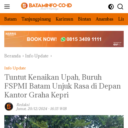
Langsung
ke
konten
Batam
Tanjungpinang
Karimun
Bintan
Anambas
Ling
Beranda
Info Update
Info Update
Tuntut Kenaikan Upah, Buruh
FSPMI Batam Unjuk Rasa di Depan
Kantor Graha Kepri
Redaksi
Jumat, 20/12/2024 - 16:35 WIB