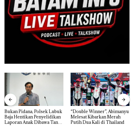
Bukan Pidana, Polsek Lubuk
“Double Winner”, Abimanyu
Baja Hentikan Penyelidikan
Melesat Kibarkan Merah
Laporan Anak Dibawa Tanpa
Putih Dua Kali di Thailand
Izin: Murni Sengketa Hak
Asuh!