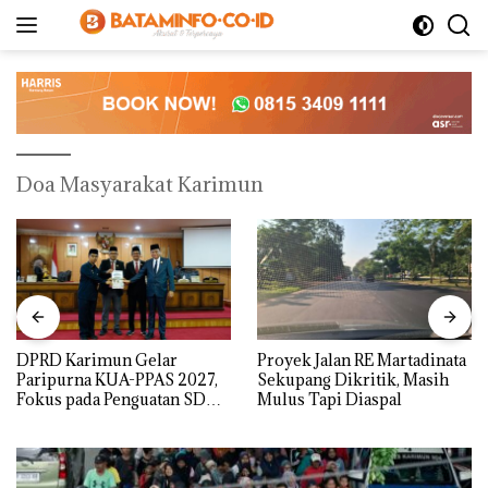
Langsung
ke
konten
Doa Masyarakat Karimun
DPRD Karimun Gelar
Proyek Jalan RE Martadinata
Paripurna KUA-PPAS 2027,
Sekupang Dikritik, Masih
Fokus pada Penguatan SDM,
Mulus Tapi Diaspal
Infrastruktur, dan
Pertumbuhan Ekonomi