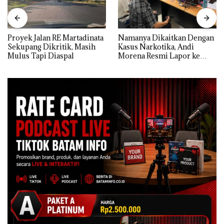
Proyek Jalan RE Martadinata
Namanya Dikaitkan Dengan
Sekupang Dikritik, Masih
Kasus Narkotika, Andi
Mulus Tapi Diaspal
Morena Resmi Lapor ke
Polda Kepri