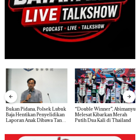
Bukan Pidana, Polsek Lubuk
“Double Winner”, Abimanyu
Baja Hentikan Penyelidikan
Melesat Kibarkan Merah
Laporan Anak Dibawa Tanpa
Putih Dua Kali di Thailand
Izin: Murni Sengketa Hak
Asuh!