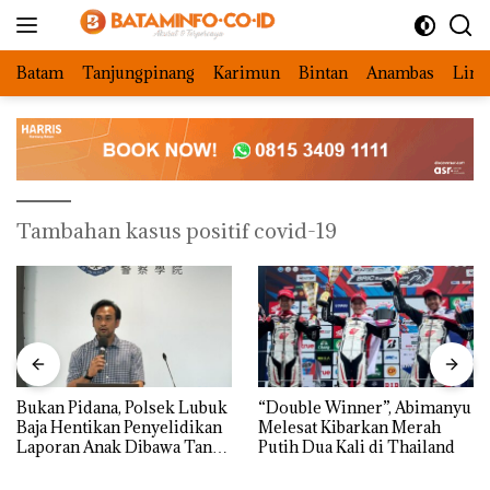
Langsung
ke
konten
Batam
Tanjungpinang
Karimun
Bintan
Anambas
Ling
Tambahan kasus positif covid-19
Bukan Pidana, Polsek Lubuk
“Double Winner”, Abimanyu
Baja Hentikan Penyelidikan
Melesat Kibarkan Merah
Laporan Anak Dibawa Tanpa
Putih Dua Kali di Thailand
Izin: Murni Sengketa Hak
Asuh!