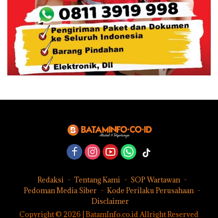
Redaksi
Tentang Kami
SOP Wartawan
Pedoman Media Siber
Kode Perilaku Perusahaan
Disclaimer
Copyright © 2026 | BatamInfo.co.id Allright Reserved