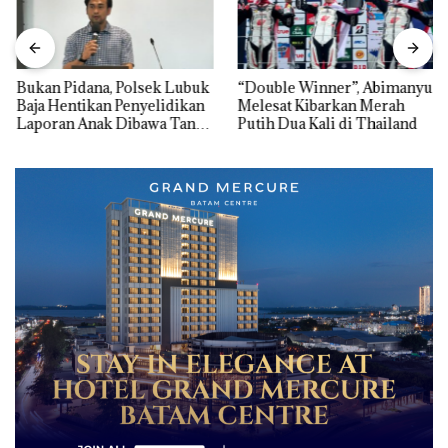
Bukan Pidana, Polsek Lubuk
“Double Winner”, Abimanyu
Baja Hentikan Penyelidikan
Melesat Kibarkan Merah
Laporan Anak Dibawa Tanpa
Putih Dua Kali di Thailand
Izin: Murni Sengketa Hak
Asuh!