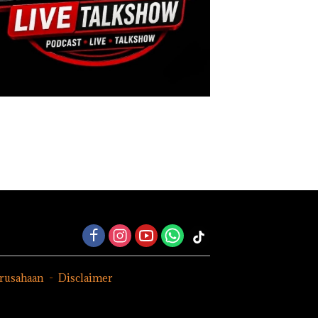
erusahaan
Disclaimer