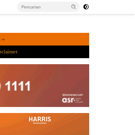
a
sclaimer