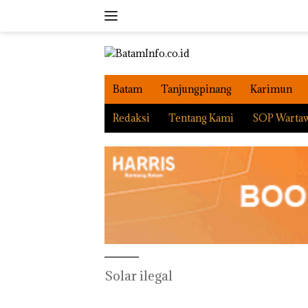
Langsung
ke
konten
Batam
Tanjungpinang
Karimun
Redaksi
Tentang Kami
SOP Warta
Solar ilegal