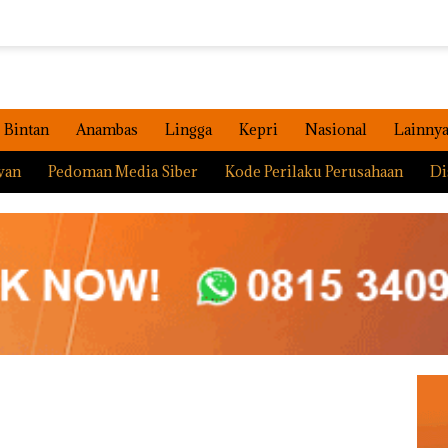
Bintan
Anambas
Lingga
Kepri
Nasional
Lainny
wan
Pedoman Media Siber
Kode Perilaku Perusahaan
Di