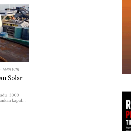
- 14:59 WIB
an Solar
Madu -3009
mankan kapal…