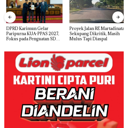
DPRD Karimun Gelar
Proyek Jalan RE Martadinata
Paripurna KUA-PPAS 2027,
Sekupang Dikritik, Masih
Fokus pada Penguatan SDM,
Mulus Tapi Diaspal
Infrastruktur, dan
Pertumbuhan Ekonomi