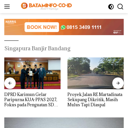
Langsung
ke
konten
Singapura Banjir Bandang
DPRD Karimun Gelar
Proyek Jalan RE Martadinata
Paripurna KUA-PPAS 2027,
Sekupang Dikritik, Masih
Fokus pada Penguatan SDM,
Mulus Tapi Diaspal
Infrastruktur, dan
Pertumbuhan Ekonomi