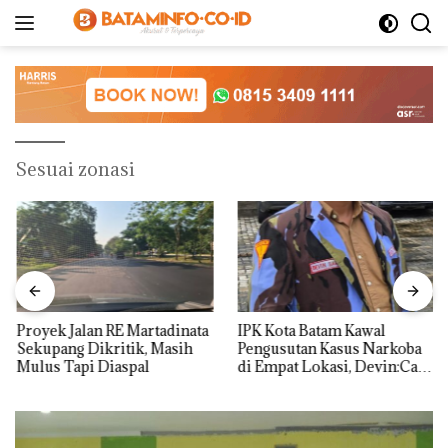
Langsung
ke
konten
Sesuai zonasi
Proyek Jalan RE Martadinata
IPK Kota Batam Kawal
Sekupang Dikritik, Masih
Pengusutan Kasus Narkoba
Mulus Tapi Diaspal
di Empat Lokasi, Devin:Cari
dan Usut tuntas Siapa Aktor
Utamanya