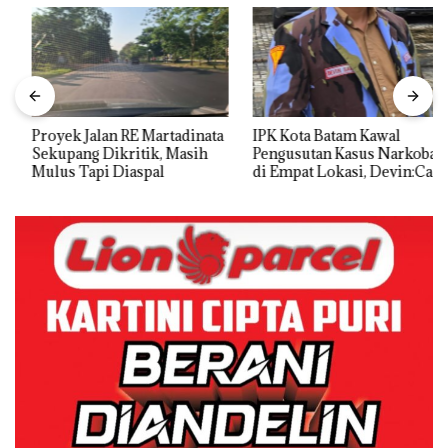
Proyek Jalan RE Martadinata
IPK Kota Batam Kawal
Sekupang Dikritik, Masih
Pengusutan Kasus Narkoba
Mulus Tapi Diaspal
di Empat Lokasi, Devin:Cari
dan Usut tuntas Siapa Aktor
Utamanya