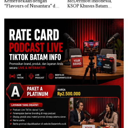
Kemerdekaan dengan
McDermott Indonesia,
“Flavours of Nusantara” di
KSOP Khusus Batam
Grand Mercure Batam
Tegaskan Perizinan Ada di
Centre
BP Batam