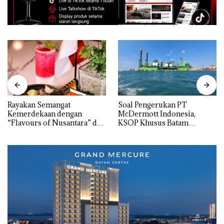
Rayakan Semangat
‎Soal Pengerukan PT
Kemerdekaan dengan
McDermott Indonesia,
“Flavours of Nusantara” di
KSOP Khusus Batam
Grand Mercure Batam
Tegaskan Perizinan Ada di
Centre
BP Batam