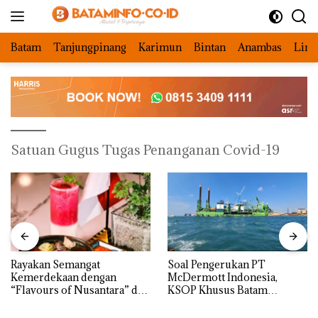
Langsung
ke
konten
Batam
Tanjungpinang
Karimun
Bintan
Anambas
Ling
Satuan Gugus Tugas Penanganan Covid-19
Rayakan Semangat
‎Soal Pengerukan PT
Kemerdekaan dengan
McDermott Indonesia,
“Flavours of Nusantara” di
KSOP Khusus Batam
Grand Mercure Batam
Tegaskan Perizinan Ada di
Centre
BP Batam