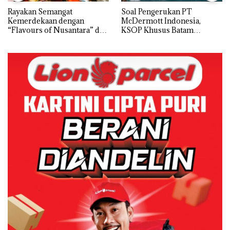
Rayakan Semangat
‎Soal Pengerukan PT
Kemerdekaan dengan
McDermott Indonesia,
“Flavours of Nusantara” di
KSOP Khusus Batam
Grand Mercure Batam
Tegaskan Perizinan Ada di
Centre
BP Batam