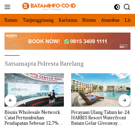
Langsung
ke
konten
Batam
Tanjungpinang
Karimun
Bintan
Anambas
Ling
Satsamapta Polresta Barelang
Bisnis Wholesale Network
Perayaan Ulang Tahun ke-24
Catat Pertumbuhan
HARRIS Resort Waterfront
Pendapatan Sebesar 12,7%
Batam Gelar Giveaway
Secara Tahunan
Spesial dan Diskon
Menginap 24%