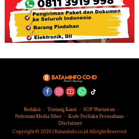
Redaksi
Tentang Kami
SOP Wartawan
Pedoman Media Siber
Kode Perilaku Perusahaan
Disclaimer
Copyright © 2026 | BatamInfo.co.id Allright Reserved