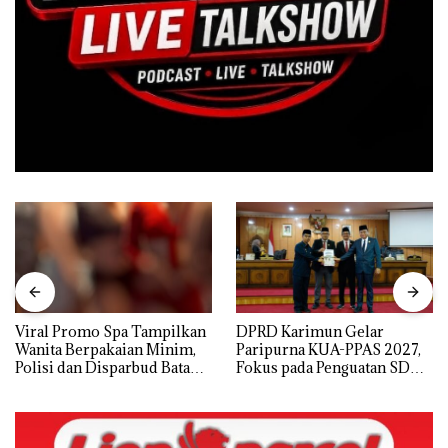
Viral Promo Spa Tampilkan
DPRD Karimun Gelar
Wanita Berpakaian Minim,
Paripurna KUA-PPAS 2027,
Polisi dan Disparbud Batam
Fokus pada Penguatan SDM,
Turun Tangan ‎
Infrastruktur, dan
Pertumbuhan Ekonomi