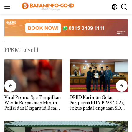
Langsung
ke
konten
PPKM Level 1
Viral Promo Spa Tampilkan
DPRD Karimun Gelar
Wanita Berpakaian Minim,
Paripurna KUA-PPAS 2027,
Polisi dan Disparbud Batam
Fokus pada Penguatan SDM,
Turun Tangan ‎
Infrastruktur, dan
Pertumbuhan Ekonomi