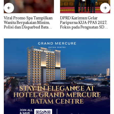
Viral Promo Spa Tampilkan
DPRD Karimun Gelar
Wanita Berpakaian Minim,
Paripurna KUA-PPAS 2027,
Polisi dan Disparbud Batam
Fokus pada Penguatan SDM,
Turun Tangan ‎
Infrastruktur, dan
Pertumbuhan Ekonomi