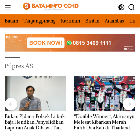
Langsung
ke
konten
Batam
Tanjungpinang
Karimun
Bintan
Anambas
Ling
Pilpres AS
Bukan Pidana, Polsek Lubuk
“Double Winner”, Abimanyu
Baja Hentikan Penyelidikan
Melesat Kibarkan Merah
Laporan Anak Dibawa Tanpa
Putih Dua Kali di Thailand
Izin: Murni Sengketa Hak
Asuh!