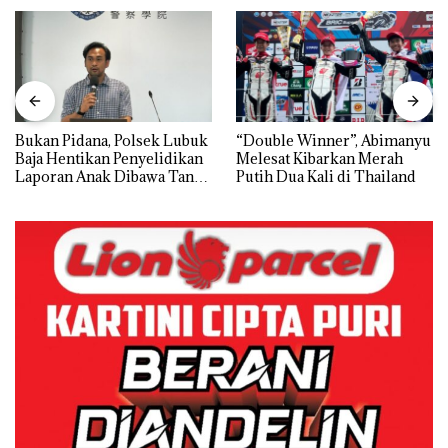
Bukan Pidana, Polsek Lubuk
“Double Winner”, Abimanyu
Baja Hentikan Penyelidikan
Melesat Kibarkan Merah
Laporan Anak Dibawa Tanpa
Putih Dua Kali di Thailand
Izin: Murni Sengketa Hak
Asuh!