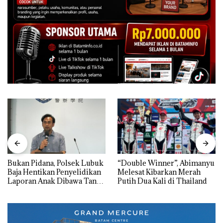
Bukan Pidana, Polsek Lubuk
“Double Winner”, Abimanyu
Baja Hentikan Penyelidikan
Melesat Kibarkan Merah
Laporan Anak Dibawa Tanpa
Putih Dua Kali di Thailand
Izin: Murni Sengketa Hak
Asuh!