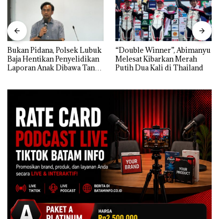
Bukan Pidana, Polsek Lubuk
“Double Winner”, Abimanyu
Baja Hentikan Penyelidikan
Melesat Kibarkan Merah
Laporan Anak Dibawa Tanpa
Putih Dua Kali di Thailand
Izin: Murni Sengketa Hak
Asuh!