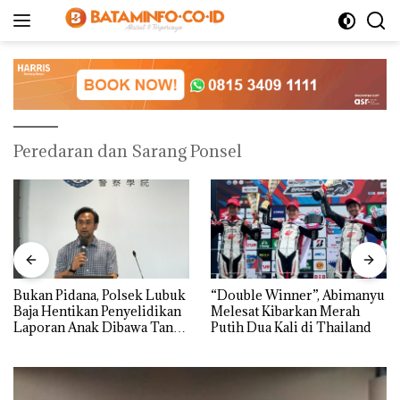
Langsung
ke
konten
Peredaran dan Sarang Ponsel
Bukan Pidana, Polsek Lubuk
“Double Winner”, Abimanyu
Baja Hentikan Penyelidikan
Melesat Kibarkan Merah
Laporan Anak Dibawa Tanpa
Putih Dua Kali di Thailand
Izin: Murni Sengketa Hak
Asuh!