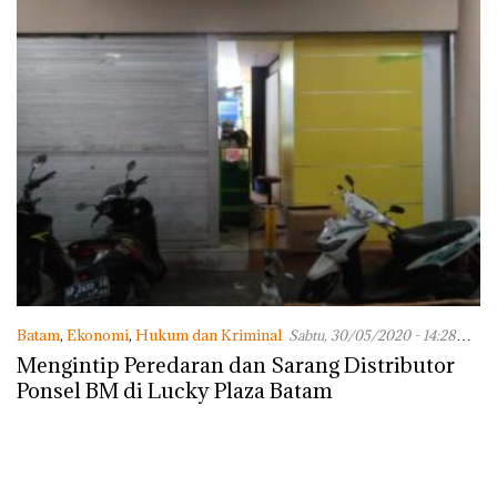
Batam
,
Ekonomi
,
Hukum dan Kriminal
Sabtu, 30/05/2020 - 14:28
WIB
Mengintip Peredaran dan Sarang Distributor
Ponsel BM di Lucky Plaza Batam