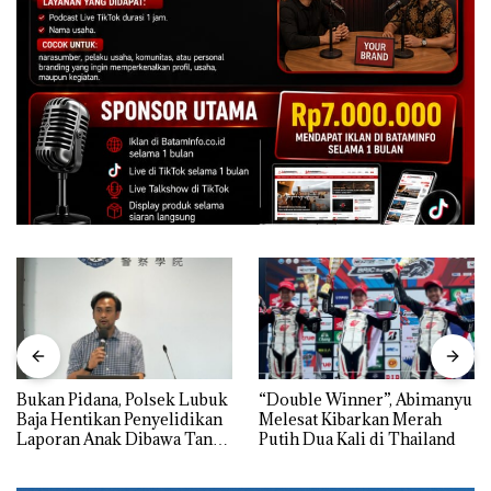
Bukan Pidana, Polsek Lubuk
“Double Winner”, Abimanyu
Baja Hentikan Penyelidikan
Melesat Kibarkan Merah
Laporan Anak Dibawa Tanpa
Putih Dua Kali di Thailand
Izin: Murni Sengketa Hak
Asuh!