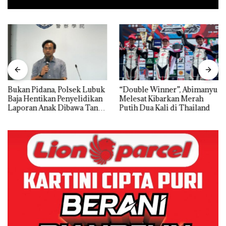
Bukan Pidana, Polsek Lubuk
“Double Winner”, Abimanyu
Baja Hentikan Penyelidikan
Melesat Kibarkan Merah
Laporan Anak Dibawa Tanpa
Putih Dua Kali di Thailand
Izin: Murni Sengketa Hak
Asuh!