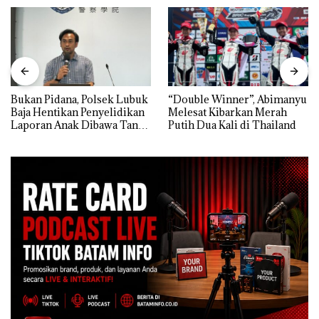
Bukan Pidana, Polsek Lubuk
“Double Winner”, Abimanyu
Baja Hentikan Penyelidikan
Melesat Kibarkan Merah
Laporan Anak Dibawa Tanpa
Putih Dua Kali di Thailand
Izin: Murni Sengketa Hak
Asuh!